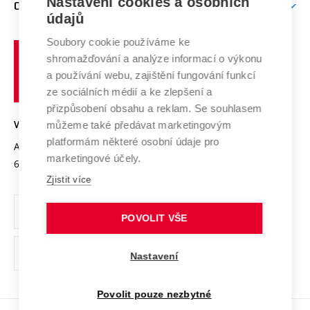
Mezinárodní vědecká rada
Nastavení cookies a osobních
O UNIVERZITĚ
Doktorské studium
Podpora podnikání
E-přihláška
údajů
Zahraniční spolupráce
Systém zajišťování kvality výzkumu
Profil univerzity
Spolupráce se školami
Soubory cookie používáme ke
Vysoké
Výzkumné infrastruktury
shromažďování a analýze informací o výkonu
Udržitelná univerzita
učení
Služby univerzity
Transfer znalostí
a používání webu, zajištění fungování funkcí
technické
Podnikavá univerzita / ContriBUTe
Mezinárodní dohody
ze sociálních médií a ke zlepšení a
Open Science
v
Bezpečná univerzita
přizpůsobení obsahu a reklam. Se souhlasem
Univerzitní sítě
Brně
Projekty
můžeme také předávat marketingovým
VYSOKÉ UČENÍ TECHNICKÉ V BRNĚ
Vyznamenání
platformám některé osobní údaje pro
Projekty ze strukturálních fondů
Antonínská 548/1
www.vut.cz
marketingové účely.
Organizační struktura
602 00 Brno
vut@vutbr.cz
Specifický výzkum
Zjistit více
Úřední deska
Ochrana osobních údajů
POVOLIT VŠE
(externí
Pracovní příležitosti
Nastavení
odkaz)
Podpora a rozvoj zaměstnanců a studujících
Povolit pouze nezbytné
Rovné příležitosti