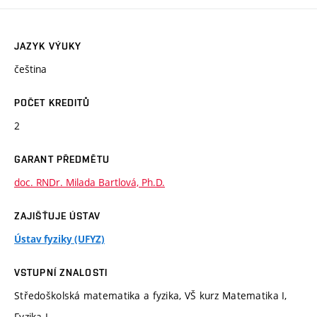
JAZYK VÝUKY
čeština
POČET KREDITŮ
2
GARANT PŘEDMĚTU
doc. RNDr. Milada Bartlová, Ph.D.
ZAJIŠŤUJE ÚSTAV
Ústav fyziky (UFYZ)
VSTUPNÍ ZNALOSTI
Středoškolská matematika a fyzika, VŠ kurz Matematika I,
Fyzika I.