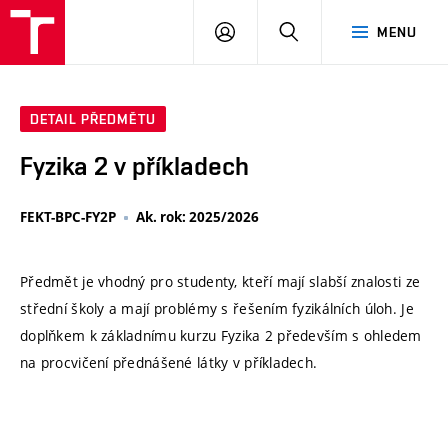
VUT
PŘIHLÁSIT
HLEDAT
MENU
SE
DETAIL PŘEDMĚTU
Fyzika 2 v příkladech
FEKT-BPC-FY2P
Ak. rok: 2025/2026
Předmět je vhodný pro studenty, kteří mají slabší znalosti ze
střední školy a mají problémy s řešením fyzikálních úloh. Je
doplňkem k základnímu kurzu Fyzika 2 především s ohledem
na procvičení přednášené látky v příkladech.