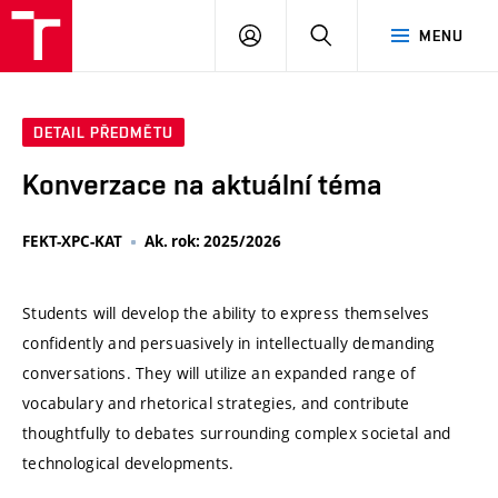
VUT
PŘIHLÁSIT
HLEDAT
MENU
SE
DETAIL PŘEDMĚTU
Konverzace na aktuální téma
FEKT-XPC-KAT
Ak. rok: 2025/2026
Students will develop the ability to express themselves
confidently and persuasively in intellectually demanding
conversations. They will utilize an expanded range of
vocabulary and rhetorical strategies, and contribute
thoughtfully to debates surrounding complex societal and
technological developments.