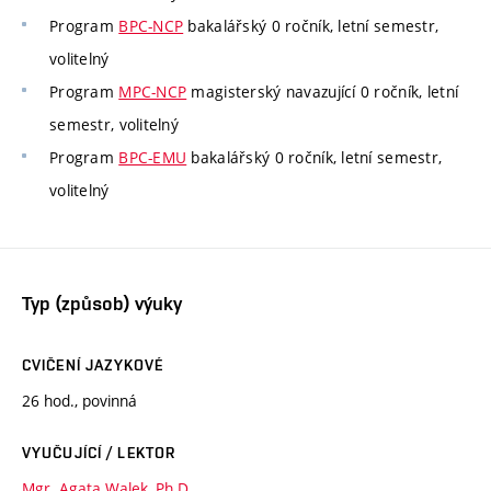
Program
BPC-NCP
bakalářský 0 ročník, letní semestr,
volitelný
Program
MPC-NCP
magisterský navazující 0 ročník, letní
semestr, volitelný
Program
BPC-EMU
bakalářský 0 ročník, letní semestr,
volitelný
Typ (způsob) výuky
CVIČENÍ JAZYKOVÉ
26 hod., povinná
VYUČUJÍCÍ / LEKTOR
Mgr. Agata Walek, Ph.D.