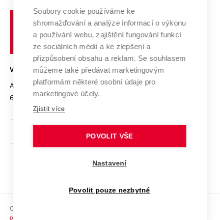
Profil univerzity
Spolupráce se školami
Soubory cookie používáme ke
Vysoké
Výzkumné infrastruktury
shromažďování a analýze informací o výkonu
Udržitelná univerzita
učení
Služby univerzity
Transfer znalostí
a používání webu, zajištění fungování funkcí
technické
Podnikavá univerzita / ContriBUTe
Mezinárodní dohody
ze sociálních médií a ke zlepšení a
Open Science
v
Bezpečná univerzita
přizpůsobení obsahu a reklam. Se souhlasem
Univerzitní sítě
Brně
Projekty
můžeme také předávat marketingovým
VYSOKÉ UČENÍ TECHNICKÉ V BRNĚ
Vyznamenání
platformám některé osobní údaje pro
Projekty ze strukturálních fondů
Antonínská 548/1
www.vut.cz
marketingové účely.
Organizační struktura
602 00 Brno
vut@vutbr.cz
Specifický výzkum
Zjistit více
Úřední deska
Ochrana osobních údajů
POVOLIT VŠE
(externí
Pracovní příležitosti
Nastavení
odkaz)
Podpora a rozvoj zaměstnanců a studujících
Povolit pouze nezbytné
Rovné příležitosti
Copyright © 2026 VUT
Sociální bezpečí
Prohlášení o přístupnosti