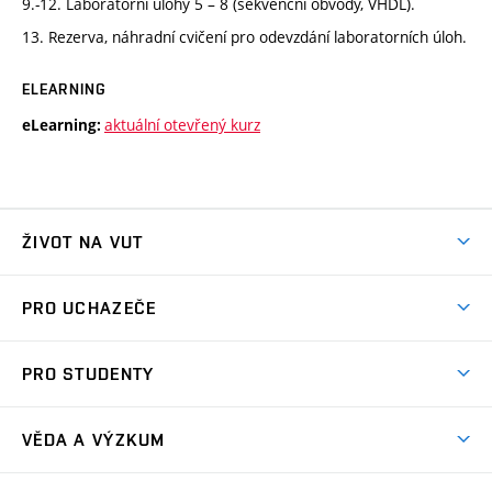
9.-12. Laboratorní úlohy 5 – 8 (sekvenční obvody, VHDL).
13. Rezerva, náhradní cvičení pro odevzdání laboratorních úloh.
ELEARNING
aktuální otevřený kurz
eLearning:
ŽIVOT NA VUT
Atmosféra VUT
PRO UCHAZEČE
Prostory školy
Proč na VUT
Koleje
PRO STUDENTY
Studijní programy
Stravování
Předměty
Studijní předpisy
Studium a stáže v zahraničí
Stipendia
Dny otevřených dveří
VĚDA A VÝZKUM
Sport na VUT
(externí
Studijní programy
Poplatky za studium
Uznání zahraničního vzdělání
Knihovny
Aktivity pro juniory
Studentský život
odkaz)
Věda a výzkum na VUT