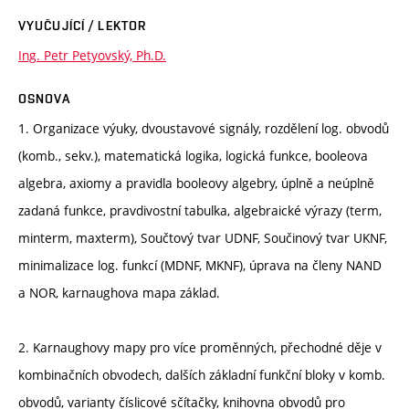
VYUČUJÍCÍ / LEKTOR
Ing. Petr Petyovský, Ph.D.
OSNOVA
1. Organizace výuky, dvoustavové signály, rozdělení log. obvodů
(komb., sekv.), matematická logika, logická funkce, booleova
algebra, axiomy a pravidla booleovy algebry, úplně a neúplně
zadaná funkce, pravdivostní tabulka, algebraické výrazy (term,
minterm, maxterm), Součtový tvar UDNF, Součinový tvar UKNF,
minimalizace log. funkcí (MDNF, MKNF), úprava na členy NAND
a NOR, karnaughova mapa základ.
2. Karnaughovy mapy pro více proměnných, přechodné děje v
kombinačních obvodech, dalších základní funkční bloky v komb.
obvodů, varianty číslicové sčítačky, knihovna obvodů pro