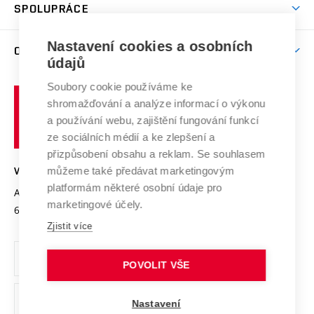
Harmonogram akademického roku
Zpracování osobních údajů studentů
Sociální bezpečí
SPOLUPRÁCE
Celoživotní vzdělávání
Brno
Podpora excelence
Závěrečné práce
Studium bez bariér
Zpracování osobních údajů uchazečů o studium
Firemní spolupráce
Mezinárodní vědecká rada
Nastavení cookies a osobních
O UNIVERZITĚ
Doktorské studium
Podpora podnikání
E-přihláška
údajů
Zahraniční spolupráce
Systém zajišťování kvality výzkumu
Profil univerzity
Spolupráce se školami
Soubory cookie používáme ke
Vysoké
Výzkumné infrastruktury
shromažďování a analýze informací o výkonu
Udržitelná univerzita
učení
Služby univerzity
Transfer znalostí
a používání webu, zajištění fungování funkcí
technické
Podnikavá univerzita / ContriBUTe
Mezinárodní dohody
ze sociálních médií a ke zlepšení a
Open Science
v
Bezpečná univerzita
přizpůsobení obsahu a reklam. Se souhlasem
Univerzitní sítě
Brně
Projekty
můžeme také předávat marketingovým
VYSOKÉ UČENÍ TECHNICKÉ V BRNĚ
Vyznamenání
platformám některé osobní údaje pro
Projekty ze strukturálních fondů
Antonínská 548/1
www.vut.cz
marketingové účely.
Organizační struktura
602 00 Brno
vut@vutbr.cz
Specifický výzkum
Zjistit více
Úřední deska
Ochrana osobních údajů
POVOLIT VŠE
(externí
Pracovní příležitosti
Nastavení
odkaz)