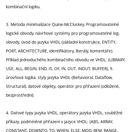
kombinační logiku.
3. Metoda minimalizace Quine-McCluskey, Programovatelné
logické obvody, návrhové systémy pro programovatelné log.
obvody, úvod do jazyka VHDL (základní konstrukce, ENTITY,
PORT, ARCHITECTURE, identifikátory, literály, komentáře).
Příklad jednoduchého kombinačního obvodu ve VHDL: (LIBRARY,
USE, ALL, BEGIN, END, IS, OF, IN, OUT, INOUT, BUFFER), 9.
úrovňová logika, styly jazyka VHDL (Behavioral, Dataflow,
Structural), datové objekty, operátor pro přiřazení (odložené,
bezprostřední).
4. Datové typy jazyka VHDL, operátory jazyka VHDL, souběžné
příkazy, podmíněné přiřazení v jazyce VHDL: (ABS, ARRAY,
CONSTANT, DOWNTO, TO, WHEN, ELSE, MOD, REM, RANGE,