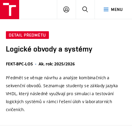
VUT
PŘIHLÁSIT
HLEDAT
MENU
SE
DETAIL PŘEDMĚTU
Logické obvody a systémy
FEKT-BPC-LOS
Ak. rok: 2025/2026
Předmět se věnuje návrhu a analýze kombinačních a
sekvenční obvodů. Seznamuje studenty se základy jazyka
VHDL, který následně využívají pro simulaci a testování
logických systémů v rámci řešení úloh v laboratorních
cvičeních.