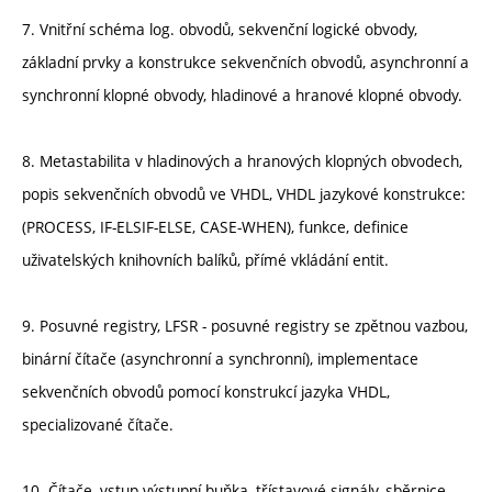
7. Vnitřní schéma log. obvodů, sekvenční logické obvody,
základní prvky a konstrukce sekvenčních obvodů, asynchronní a
synchronní klopné obvody, hladinové a hranové klopné obvody.
8. Metastabilita v hladinových a hranových klopných obvodech,
popis sekvenčních obvodů ve VHDL, VHDL jazykové konstrukce:
(PROCESS, IF-ELSIF-ELSE, CASE-WHEN), funkce, definice
uživatelských knihovních balíků, přímé vkládání entit.
9. Posuvné registry, LFSR - posuvné registry se zpětnou vazbou,
binární čítače (asynchronní a synchronní), implementace
sekvenčních obvodů pomocí konstrukcí jazyka VHDL,
specializované čítače.
10. Čítače, vstup-výstupní buňka, třístavové signály, sběrnice,