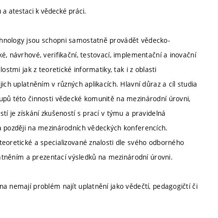
a atestaci k vědecké práci.
chnology jsou schopni samostatně provádět vědecko-
é, návrhové, verifikační, testovací, implementační a inovační
stmi jak z teoretické informatiky, tak i z oblasti
ich uplatněním v různých aplikacích. Hlavní důraz a cíl studia
upů této činnosti vědecké komunitě na mezinárodní úrovni,
í je získání zkušeností s prací v týmu a pravidelná
a později na mezinárodních vědeckých konferencích.
teoretické a specializované znalosti dle svého odborného
platněním a prezentací výsledků na mezinárodní úrovni.
a nemají problém najít uplatnění jako vědečtí, pedagogičtí či