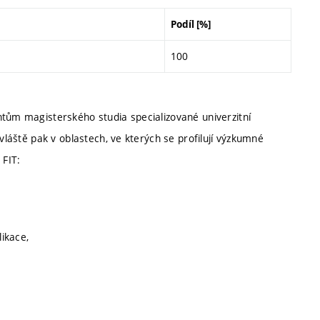
Podíl [%]
100
ntům magisterského studia specializované univerzitní
zvláště pak v oblastech, ve kterých se profilují výzkumné
 FIT:
likace,