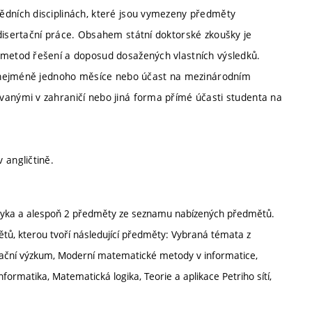
ědních disciplinách, které jsou vymezeny předměty
disertační práce. Obsahem státní doktorské zkoušky je
 metod řešení a doposud dosažených vlastních výsledků.
ce nejméně jednoho měsíce nebo účast na mezinárodním
vanými v zahraničí nebo jiná forma přímé účasti studenta na
 angličtině.
azyka a alespoň 2 předměty ze seznamu nabízených předmětů.
ětů, kterou tvoří následující předměty: Vybraná témata z
perační výzkum, Moderní matematické metody v informatice,
ormatika, Matematická logika, Teorie a aplikace Petriho sítí,