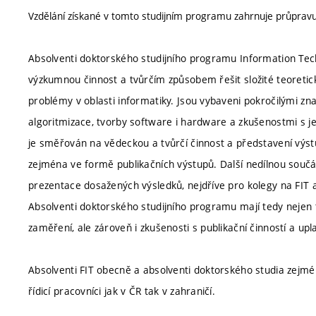
Vzdělání získané v tomto studijním programu zahrnuje průpravu 
Absolventi doktorského studijního programu Information Te
výzkumnou činnost a tvůrčím způsobem řešit složité teoretick
problémy v oblasti informatiky. Jsou vybaveni pokročilými znalo
algoritmizace, tvorby software i hardware a zkušenostmi s jej
je směřován na vědeckou a tvůrčí činnost a představení výst
zejména ve formě publikačních výstupů. Další nedílnou součást
prezentace dosažených výsledků, nejdříve pro kolegy na FIT 
Absolventi doktorského studijního programu mají tedy nejen 
zaměření, ale zároveň i zkušenosti s publikační činností a u
Absolventi FIT obecně a absolventi doktorského studia zejmén
řídicí pracovníci jak v ČR tak v zahraničí.