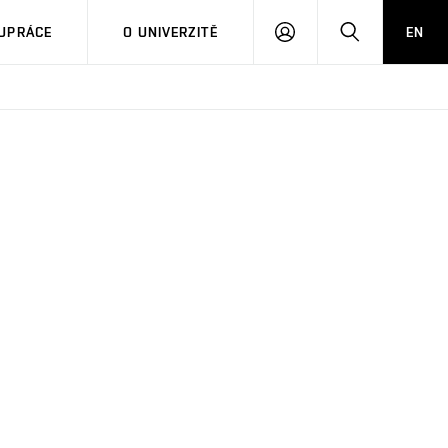
PŘIHLÁSIT
HLEDAT
UPRÁCE
O UNIVERZITĚ
EN
SE