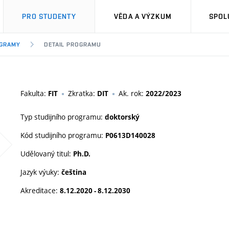
PRO STUDENTY
VĚDA A VÝZKUM
SPOL
OGRAMY
DETAIL PROGRAMU
Fakulta:
Zkratka:
Ak. rok:
FIT
DIT
2022/2023
Typ studijního programu:
doktorský
Kód studijního programu:
P0613D140028
Udělovaný titul:
Ph.D.
Jazyk výuky:
čeština
Akreditace:
8.12.2020 - 8.12.2030