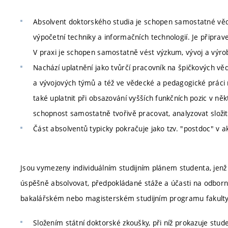
Absolvent doktorského studia je schopen samostatné vědec
výpočetní techniky a informačních technologií. Je připra
V praxi je schopen samostatně vést výzkum, vývoj a výrob
Nachází uplatnění jako tvůrčí pracovník na špičkových v
a vývojových týmů a též ve vědecké a pedagogické práci
také uplatnit při obsazování vyšších funkčních pozic v něk
schopnost samostatně tvořivě pracovat, analyzovat složit
Část absolventů typicky pokračuje jako tzv. "postdoc" v 
Jsou vymezeny individuálním studijním plánem studenta, jenž 
úspěšně absolvovat, předpokládané stáže a účasti na odbor
bakalářském nebo magisterském studijním programu fakulty
Složením státní doktorské zkoušky, při níž prokazuje stude