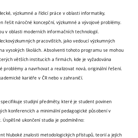
ké, výzkumné a řídicí práce v oblasti informatiky,
ven řešit náročné koncepční, výzkumné a vývojové problémy.
u v oblasti moderních informačních technologií.
ědeckovýzkumných pracovištích, jako vedoucí výzkumných
 na vysokých školách. Absolventi tohoto programu se mohou
terých větších institucích a firmách, kde je vyžadována
é problémy a navrhovat a realizovat nová, originální řešení.
akademické kariéře v ČR nebo v zahraničí.
specifikuje studijní předměty, které je student povinen
ných konferencích a minimální pedagogické působení v
. Úspěšné ukončení studia je podmíněno:
nt hluboké znalosti metodologických přístupů, teorií a jejích