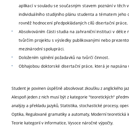
aplikací v souladu se současným stavem poznání v těch v
individuálního studijního plánu studenta a tématem jeho 
rovněž hodnocení předpokládaných cílů disertační práce,
Absolvováním části studia na zahraniční instituci v dél
tvůrčím projektu s výsledky publikovanými nebo prezento
mezinárodní spolupráci.
Doložením splnění požadavků na tvůrčí činnost.
Obhajobou doktorské disertační práce, která je napsána v
Student je povinen úspěšně absolvovat zkoušku z anglického j
Alespoň jeden z nich musí být z kategorie "teoretických" předm
analýzy a překladu jazyků, Statistika, stochastické procesy, o
Optika, Regulované gramatiky a automaty, Moderní teoretická inf
Teorie kategorií v informatice, Vysoce náročné výpočty.