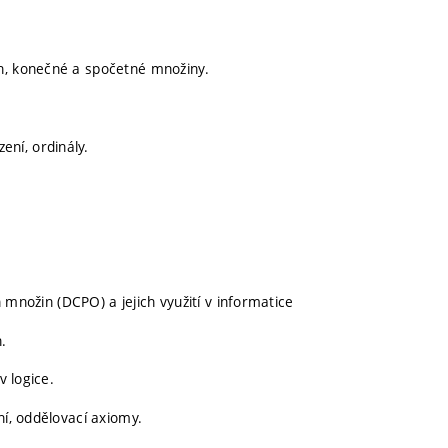
n, konečné a spočetné množiny.
ní, ordinály.
ožin (DCPO) a jejich využití v informatice
n.
v logice.
ní, oddělovací axiomy.