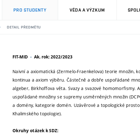
PRO STUDENTY
VĚDA A VÝZKUM
SPOL
DETAIL PŘEDMĚTU
FIT-MID
Ak. rok: 2022/2023
Naivní a axiomatická (Zermelo-Fraenkelova) teorie množin, k
kontinua a axiom výběru. Částečně a dobře uspořádané množiny
algeber, Birkhoffova věta. Svazy a svazové homomorfismy. Ad
uspořádané množiny se supremy usměrněných množin (DCPO) a
a domény, kategorie domén. Uzávěrové a topologické prostory
Khalimského topologie).
Okruhy otázek k SDZ: