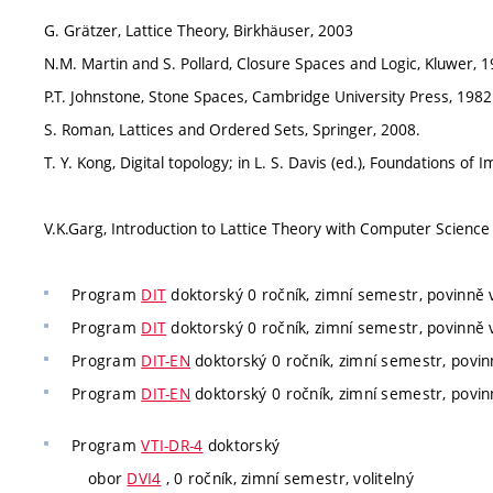
G. Grätzer, Lattice Theory, Birkhäuser, 2003
N.M. Martin and S. Pollard, Closure Spaces and Logic, Kluwer, 
P.T. Johnstone, Stone Spaces, Cambridge University Press, 1982
S. Roman, Lattices and Ordered Sets, Springer, 2008.
T. Y. Kong, Digital topology; in L. S. Davis (ed.), Foundations o
V.K.Garg, Introduction to Lattice Theory with Computer Science 
Program
DIT
doktorský 0 ročník, zimní semestr, povinně v
Program
DIT
doktorský 0 ročník, zimní semestr, povinně v
Program
DIT-EN
doktorský 0 ročník, zimní semestr, povinn
Program
DIT-EN
doktorský 0 ročník, zimní semestr, povinn
Program
VTI-DR-4
doktorský
obor
DVI4
, 0 ročník, zimní semestr, volitelný