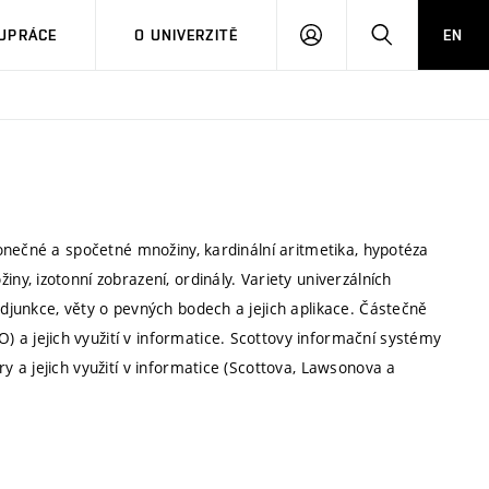
PŘIHLÁSIT
HLEDAT
UPRÁCE
O UNIVERZITĚ
EN
SE
onečné a spočetné množiny, kardinální aritmetika, hypotéza
, izotonní zobrazení, ordinály. Variety univerzálních
junkce, věty o pevných bodech a jejich aplikace. Částečně
 jejich využití v informatice. Scottovy informační systémy
 a jejich využití v informatice (Scottova, Lawsonova a