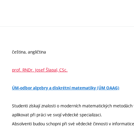
čeština, angličtina
prof. RNDr. Josef Šlapal, CSc.
ÚM-odbor algebry a diskrétní matematiky (ÚM OAAG)
Studenti získají znalosti o moderních matematických metodách
aplikovat při práci ve svojí vědecké specializaci.
Absolventi budou schopni při své vědecké činnosti v informati