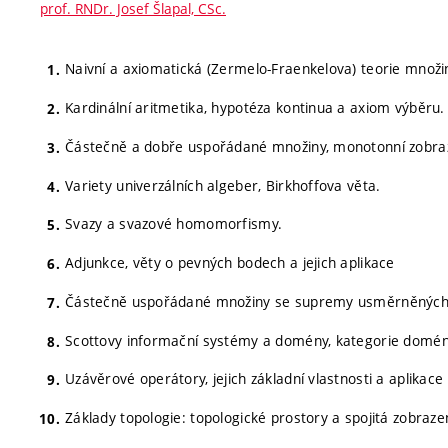
prof. RNDr. Josef Šlapal, CSc.
Naivní a axiomatická (Zermelo-Fraenkelova) teorie množi
Kardinální aritmetika, hypotéza kontinua a axiom výběru.
Částečně a dobře uspořádané množiny, monotonní zobraze
Variety univerzálních algeber, Birkhoffova věta.
Svazy a svazové homomorfismy.
Adjunkce, věty o pevných bodech a jejich aplikace
Částečně uspořádané množiny se supremy usměrněných mn
Scottovy informační systémy a domény, kategorie domé
Uzávěrové operátory, jejich základní vlastnosti a aplikace 
Základy topologie: topologické prostory a spojitá zobraze