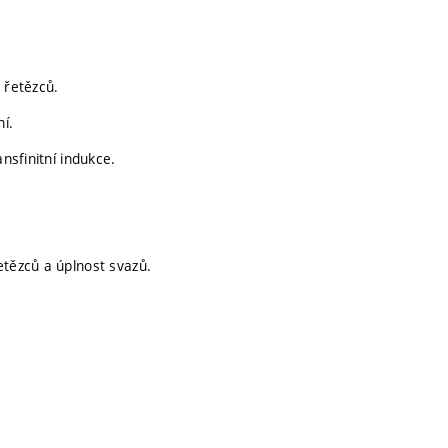
 řetězců.
ní.
nsfinitní indukce.
etězců a úplnost svazů.