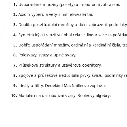
Uspořádané množiny (posety) a monotónní zobrazení.
Axiom výběru a věty s ním ekvivalentní.
Dualita posetů, dolní množiny a dolní zobrazení, podmínky
Symetrický a tranzitivní obal relace, linearizace uspořádá
Dobře uspořádaní množiny, ordinální a kardinální čísla, tra
Polosvazy, svazy a úplné svazy.
Průsekové struktury a uzávěrové operátory.
Spojově a průsekově ireducibilní prvky svazu, podmínky ř
Ideály a filtry, Dedekind-MacNailleovo zúplnění.
Modulární a distributivní svazy, Booleovy algebry.