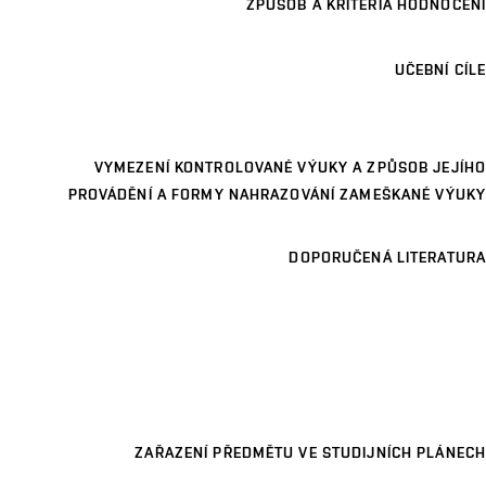
ZPŮSOB A KRITÉRIA HODNOCENÍ
UČEBNÍ CÍLE
VYMEZENÍ KONTROLOVANÉ VÝUKY A ZPŮSOB JEJÍHO
PROVÁDĚNÍ A FORMY NAHRAZOVÁNÍ ZAMEŠKANÉ VÝUKY
DOPORUČENÁ LITERATURA
ZAŘAZENÍ PŘEDMĚTU VE STUDIJNÍCH PLÁNECH