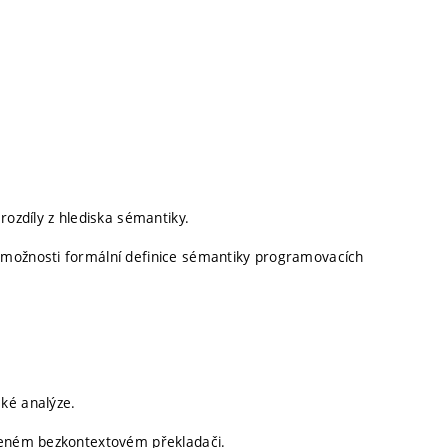
rozdíly z hlediska sémantiky.
 možnosti formální definice sémantiky programovacích
ké analýze.
ízeném bezkontextovém překladači.