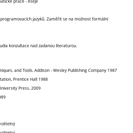
atické práce - eseje
u programovacích jazyků. Zaměřit se na možnost formální
udia konzultace nad zadanou literaturou.
 Techniques, and Tools, Addison - Wesley Publishing Company 1987
ation, Prentice Hall 1988
niversity Press, 2009
989
olitelný
olitelný