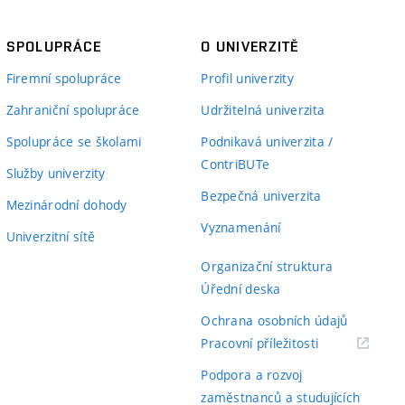
SPOLUPRÁCE
O UNIVERZITĚ
Firemní spolupráce
Profil univerzity
Zahraniční spolupráce
Udržitelná univerzita
Spolupráce se školami
Podnikavá univerzita /
ContriBUTe
Služby univerzity
Bezpečná univerzita
Mezinárodní dohody
Vyznamenání
Univerzitní sítě
Organizační struktura
Úřední deska
Ochrana osobních údajů
(externí
Pracovní příležitosti
odkaz)
Podpora a rozvoj
zaměstnanců a studujících