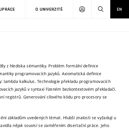
PŘIHLÁSIT
HLEDAT
UPRÁCE
O UNIVERZITĚ
EN
SE
díly z hlediska sémantiky. Problém formální definice
mantiky programovacích jazyků. Axiomatická definice
ky: lambda kalkulus. Technologie překladu programovacích
ovacích jazyků v syntaxí řízeném bezkontextovém překladači.
ní registrů. Generování cílového kódu pro procesory se
ní základům uvedených témat. Hlubší znalosti se vyžadují u
ravidla nějak souvisí se zaměřením disertační práce. Jeho