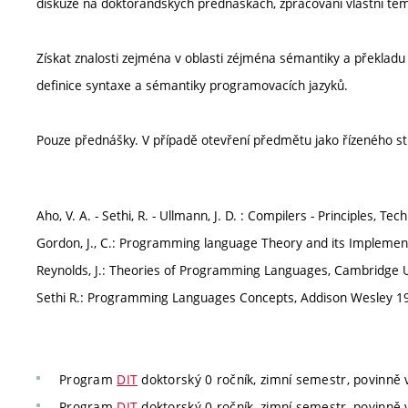
diskuze na doktorandských přednáškách, zpracování vlastní tém
Získat znalosti zejména v oblasti zéjména sémantiky a překlad
definice syntaxe a sémantiky programovacích jazyků.
Pouze přednášky. V případě otevření předmětu jako řízeného st
Aho, V. A. - Sethi, R. - Ullmann, J. D. : Compilers - Principles,
Gordon, J., C.: Programming language Theory and its Implement
Reynolds, J.: Theories of Programming Languages, Cambridge U
Sethi R.: Programming Languages Concepts, Addison Wesley 1
Program
DIT
doktorský 0 ročník, zimní semestr, povinně v
Program
DIT
doktorský 0 ročník, zimní semestr, povinně v