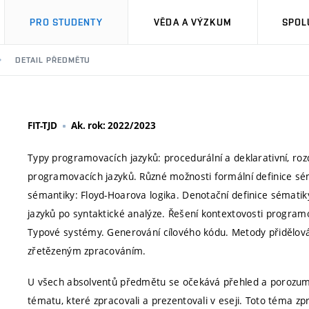
PRO STUDENTY
VĚDA A VÝZKUM
SPOL
DETAIL PŘEDMĚTU
FIT-TJD
Ak. rok: 2022/2023
Typy programovacích jazyků: procedurální a deklarativní, roz
programovacích jazyků. Různé možnosti formální definice sé
sémantiky: Floyd-Hoarova logika. Denotační definice sémati
jazyků po syntaktické analýze. Řešení kontextovosti program
Typové systémy. Generování cílového kódu. Metody přidělová
zřetězeným zpracováním.
U všech absolventů předmětu se očekává přehled a porozumě
tématu, které zpracovali a prezentovali v eseji. Toto téma zp