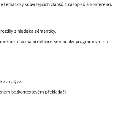
e tématicky souvisejících článků z časopisů a konferencí.
rozdíly z hlediska sémantiky.
 možnosti formální definice sémantiky programovacích
ké analýze.
ízeném bezkontextovém překladači.