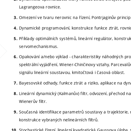
Lagrangeova rovnice.
Omezení ve tvaru nerovnic na řízení, Pontrjaginův princi
Dynamické programování, konstrukce funkce ztrát, rovni
Příklady optimálních systémů, lineární regulátor, konstruk
servomechanismus.
Opakování a/nebo výklad - charakteristiky náhodných proc
spektrální vyjádření, Wiener-Chinčinovy vztahy, Parceva
signálu lineární soustavou, kmitočtová i časová oblast.
Bayesovské odhady, funkce ztrát a riziko, aplikace na dy
Lineární dynamický (Kalmanův) filtr, odvození, přechod na 
Wienerův filtr.
Současná identifikace parametrů soustavy a trajektorie, r
konstrukce vybraných nelineárních filtrů.
Stochastické řízení, lineární kvadratická Gaussova úloha, 