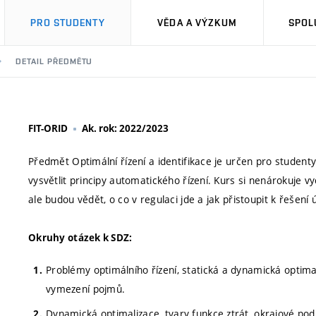
PRO STUDENTY
VĚDA A VÝZKUM
SPOL
DETAIL PŘEDMĚTU
FIT-ORID
Ak. rok: 2022/2023
Předmět Optimální řízení a identifikace je určen pro student
vysvětlit principy automatického řízení. Kurs si nenárokuje v
ale budou vědět, o co v regulaci jde a jak přistoupit k řešení
Okruhy otázek k SDZ:
Problémy optimálního řízení, statická a dynamická optimal
vymezení pojmů.
Dynamická optimalizace, tvary funkce ztrát, okrajové pod