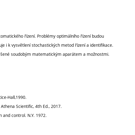
utomatického řízení. Problémy optimálního řízení budou
e i k vysvětlení stochastických metod řízení a identifikace.
hy řešené soudobým matematickým aparátem a možnostmi.
ice-Hall,1990.
thena Scientific, 4th Ed., 2017.
 and control. N.Y. 1972.