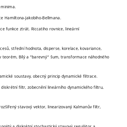
p minima.
ce Hamiltona-Jakobiho-Bellmana.
ce funkce ztrát. Riccatiho rovnice, lineární
esů, střední hodnota, disperse, korelace, kovariance,
lův teorém, Bílý a "barevný" šum, transformace náhodného
namické soustavy, obecný princip dynamické filtrace.
diskrétní filtr, zobecnění lineárního dynamického filtru,
ozšířený stavový vektor, linearizovaný Kalmanův filtr,
spojitý a diskrétní stochastický stavový regulátor a