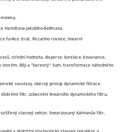
p minima.
ce Hamiltona-Jakobiho-Bellmana.
ce funkce ztrát. Riccatiho rovnice, lineární
esů, střední hodnota, disperse, korelace, kovariance,
lův teorém, Bílý a "barevný" šum, transformace náhodného
namické soustavy, obecný princip dynamické filtrace.
diskrétní filtr, zobecnění lineárního dynamického filtru,
ozšířený stavový vektor, linearizovaný Kalmanův filtr,
spojitý a diskrétní stochastický stavový regulátor a