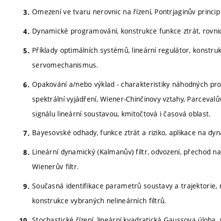
Omezení ve tvaru nerovnic na řízení, Pontrjaginův princi
Dynamické programování, konstrukce funkce ztrát, rovni
Příklady optimálních systémů, lineární regulátor, konstruk
servomechanismus.
Opakování a/nebo výklad - charakteristiky náhodných proc
spektrální vyjádření, Wiener-Chinčinovy vztahy, Parceva
signálu lineární soustavou, kmitočtová i časová oblast.
Bayesovské odhady, funkce ztrát a riziko, aplikace na dy
Lineární dynamický (Kalmanův) filtr, odvození, přechod na 
Wienerův filtr.
Současná identifikace parametrů soustavy a trajektorie, r
konstrukce vybraných nelineárních filtrů.
Stochastické řízení, lineární kvadratická Gaussova úloha, 