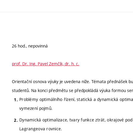
26 hod., nepovinná
prof. Dr. Ing. Pavel Zemčík, dr. h. c.
Orientační osnova výuky je uvedena níže. Témata přednášek bu
studentů. Na konci předmětu se předpokládá výuka formou se
Problémy optimálního řízení, statická a dynamická optimal
vymezení pojmů.
Dynamická optimalizace, tvary funkce ztrát, okrajové pod
Lagrangeova rovnice.