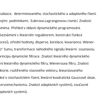
malizace, determinovaného, stochastického a adaptivního řízení.
jovými podmínkami, Eulerova-Lagrangeovou rovnicí. Znalosti
 minima. Přehled v oblasti dynamického programování,
 Seznámení s lineárním regulátorem, konstrukcí funkce
ocesů, střední hodnoty, disperse, korelace, kovariance, Wiener-
ho" šumu, transformace náhodného signálu lineární soustavou.
rincipu dynamické filtrace. Znalost lineárního dynamického
ění lineárního dynamického filtru, Wienerouva filtru. Znalost
ktorie, rozšířeného stavového vektoru, linearizovaného
led o stochastickém řízení, lineární kvadratická Gaussově úloze,
 servomechanismu. Znalost adaptivních systémů, současné
daptivních systémů.