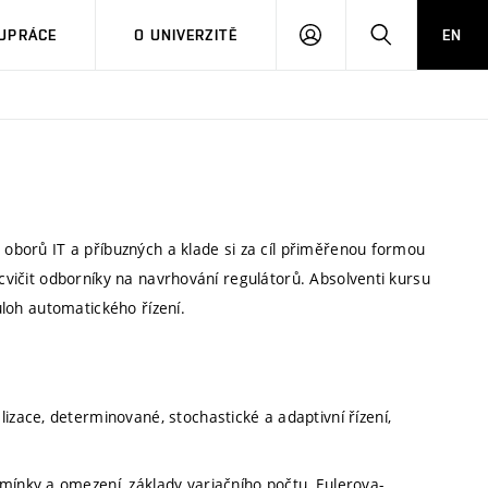
PŘIHLÁSIT
HLEDAT
UPRÁCE
O UNIVERZITĚ
EN
SE
y oborů IT a příbuzných a klade si za cíl přiměřenou formou
ycvičit odborníky na navrhování regulátorů. Absolventi kursu
 úloh automatického řízení.
izace, determinované, stochastické a adaptivní řízení,
mínky a omezení, základy variačního počtu, Eulerova-