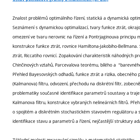
Znalost problémů optimálního řízení, statická a dynamická opti
Seznámení s dynamickou optimalizací, tvary funkce ztrát, okra
omezení ve tvaru nerovnic na řízení a Pontrjaginouva principu
konstrukce funkce ztrát, rovnice Hamiltona-Jakobiho-Bellmana.
ztrát, Riccatiho rovnicí. Zopakování charakteristik náhodných pr
Chinčinových vztahů, Parcevalova teorému, bílého a "barevné
Přehled Bayesovských odhadů, funkce ztrát a rizika, obecného p
(Kalmanova) filtru, odvození, přechodu na diskrétní filtr, zobecn
problematiky současné identifikace parametrů soustavy a traje
Kalmanova filtru, konstrukce vybraných nelineárních filtrů. Přeh
o spojitém a diskrétním stochastickém stavovém regulátoru a
identifikace stavu a parametrů a řízení, nejčastější struktury a
Základní znalosti zpracování signálu a matematické statistiky.