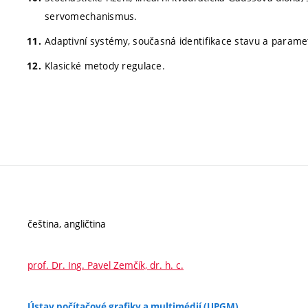
servomechanismus.
Adaptivní systémy, současná identifikace stavu a parametr
Klasické metody regulace.
čeština, angličtina
prof. Dr. Ing. Pavel Zemčík, dr. h. c.
Ústav počítačové grafiky a multimédií (UPGM)