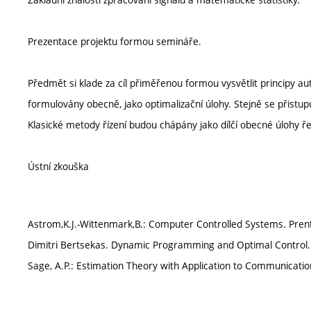
Prezentace projektu formou semináře.
Předmět si klade za cíl přiměřenou formou vysvětlit principy a
formulovány obecně, jako optimalizační úlohy. Stejně se přistupuj
Klasické metody řízení budou chápány jako dílčí obecné úlo
Ústní zkouška
Astrom,K.J.-Wittenmark,B.: Computer Controlled Systems. Prent
Dimitri Bertsekas. Dynamic Programming and Optimal Control. A
Sage, A.P.: Estimation Theory with Application to Communication