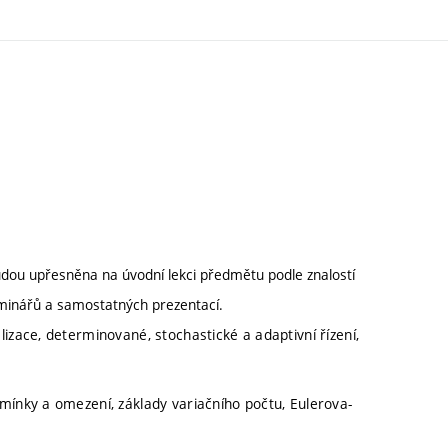
dou upřesněna na úvodní lekci předmětu podle znalostí
minářů a samostatných prezentací.
izace, determinované, stochastické a adaptivní řízení,
mínky a omezení, základy variačního počtu, Eulerova-