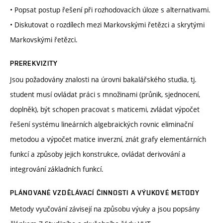
• Popsat postup řešení při rozhodovacích úloze s alternativami.
• Diskutovat o rozdílech mezi Markovskými řetězci a skrytými
Markovskými řetězci.
PREREKVIZITY
Jsou požadovány znalosti na úrovni bakalářského studia, tj.
student musí ovládat práci s množinami (průnik, sjednocení,
doplněk), být schopen pracovat s maticemi, zvládat výpočet
řešení systému lineárních algebraických rovnic eliminační
metodou a výpočet matice inverzní, znát grafy elementárních
funkcí a způsoby jejich konstrukce, ovládat derivování a
integrování základních funkcí.
PLÁNOVANÉ VZDĚLÁVACÍ ČINNOSTI A VÝUKOVÉ METODY
Metody vyučování závisejí na způsobu výuky a jsou popsány