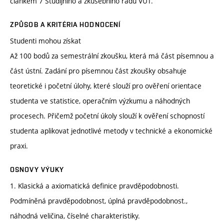
článkem 7 Studijního a zkušebního řádu VUT.
ZPŮSOB A KRITÉRIA HODNOCENÍ
Studenti mohou získat
Až 100 bodů za semestrální zkoušku, která má část písemnou a
část ústní. Zadání pro písemnou část zkoušky obsahuje
teoretické i početní úlohy, které slouží pro ověření orientace
studenta ve statistice, operačním výzkumu a náhodných
procesech. Přičemž početní úkoly slouží k ověření schopností
studenta aplikovat jednotlivé metody v technické a ekonomické
praxi.
OSNOVY VÝUKY
1. Klasická a axiomatická definice pravděpodobnosti.
Podmíněná pravděpodobnost, úplná pravděpodobnost.,
náhodná veličina, číselné charakteristiky.