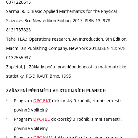
0071226615
Sarma, R. D.:Basic Applied Mathematics for the Physical
Sciences 3rd New edition Edition, 2017, ISBN-13: 978-
8131787823
Taha, H.A.: Operations research. An Introduction. 9th Edition,
Macmillan Publishing Company, New York 2013.ISBN-13: 978-
0132555937
Zapletal, J.: Základy počtu pravděpodobnosti a matematrické
statistiky. PC-DIR,VUT, Brno, 1995
ZAŘAZENÍ PŘEDMĚTU VE STUDIJNÍCH PLÁNECH
Program
DPC-EKT
doktorský 0 ročník, zimní semestr,
povinně volitelný
Program
DPC-IBE
doktorský 0 ročník, zimní semestr,
povinně volitelný
Program
DPC-KAM
doktorský 0 ročník, zimní semestr,