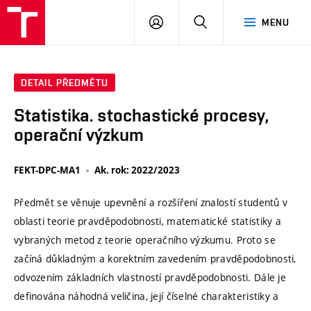
VUT
PŘIHLÁSIT
HLEDAT
MENU
SE
DETAIL PŘEDMĚTU
Statistika. stochastické procesy,
operační výzkum
FEKT-DPC-MA1
Ak. rok: 2022/2023
Předmět se věnuje upevnění a rozšíření znalostí studentů v
oblasti teorie pravděpodobnosti, matematické statistiky a
vybraných metod z teorie operačního výzkumu. Proto se
začíná důkladným a korektním zavedením pravděpodobnosti,
odvozením základních vlastností pravděpodobnosti. Dále je
definována náhodná veličina, její číselné charakteristiky a