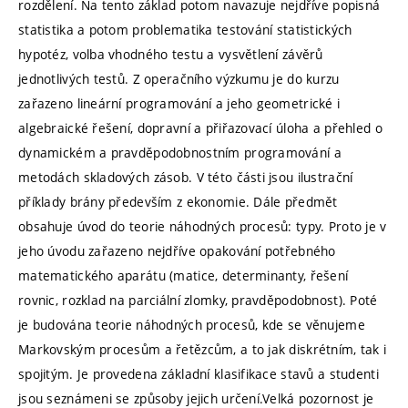
rozdělení. Na tento základ potom navazuje nejdříve popisná
statistika a potom problematika testování statistických
hypotéz, volba vhodného testu a vysvětlení závěrů
jednotlivých testů. Z operačního výzkumu je do kurzu
zařazeno lineární programování a jeho geometrické i
algebraické řešení, dopravní a přiřazovací úloha a přehled o
dynamickém a pravděpodobnostním programování a
metodách skladových zásob. V této části jsou ilustrační
příklady brány především z ekonomie. Dále předmět
obsahuje úvod do teorie náhodných procesů: typy. Proto je v
jeho úvodu zařazeno nejdříve opakování potřebného
matematického aparátu (matice, determinanty, řešení
rovnic, rozklad na parciální zlomky, pravděpodobnost). Poté
je budována teorie náhodných procesů, kde se věnujeme
Markovským procesům a řetězcům, a to jak diskrétním, tak i
spojitým. Je provedena základní klasifikace stavů a studenti
jsou seznámeni se způsoby jejich určení.Velká pozornost je