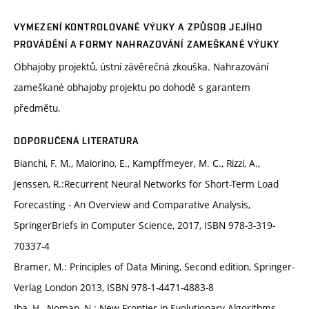
VYMEZENÍ KONTROLOVANÉ VÝUKY A ZPŮSOB JEJÍHO
PROVÁDĚNÍ A FORMY NAHRAZOVÁNÍ ZAMEŠKANÉ VÝUKY
Obhajoby projektů, ústní závěrečná zkouška. Nahrazování
zameškané obhajoby projektu po dohodě s garantem
předmětu.
DOPORUČENÁ LITERATURA
Bianchi, F. M., Maiorino, E., Kampffmeyer, M. C., Rizzi, A.,
Jenssen, R.:Recurrent Neural Networks for Short-Term Load
Forecasting - An Overview and Comparative Analysis,
SpringerBriefs in Computer Science, 2017, ISBN 978-3-319-
70337-4
Bramer, M.: Principles of Data Mining, Second edition, Springer-
Verlag London 2013, ISBN 978-1-4471-4883-8
Iba, H., Noman, N.: New Frontier in Evolutionary Algorithms,