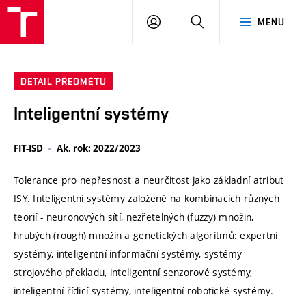
VUT
PŘIHLÁSIT
HLEDAT
MENU
SE
DETAIL PŘEDMĚTU
Inteligentní systémy
FIT-ISD
Ak. rok: 2022/2023
Tolerance pro nepřesnost a neurčitost jako základní atribut
ISY. Inteligentní systémy založené na kombinacích různých
teorií - neuronových sítí, nezřetelných (fuzzy) množin,
hrubých (rough) množin a genetických algoritmů: expertní
systémy, inteligentní informační systémy, systémy
strojového překladu, inteligentní senzorové systémy,
inteligentní řídicí systémy, inteligentní robotické systémy.