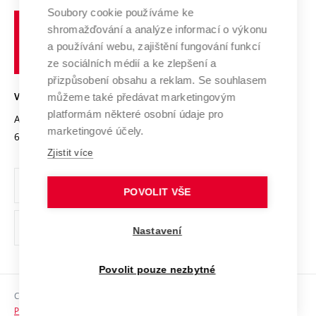
Profil univerzity
Spolupráce se školami
Soubory cookie používáme ke
Vysoké
Výzkumné infrastruktury
shromažďování a analýze informací o výkonu
Udržitelná univerzita
učení
Služby univerzity
Transfer znalostí
a používání webu, zajištění fungování funkcí
technické
Podnikavá univerzita / ContriBUTe
Mezinárodní dohody
ze sociálních médií a ke zlepšení a
Open Science
v
Bezpečná univerzita
přizpůsobení obsahu a reklam. Se souhlasem
Univerzitní sítě
Brně
Projekty
můžeme také předávat marketingovým
VYSOKÉ UČENÍ TECHNICKÉ V BRNĚ
Vyznamenání
platformám některé osobní údaje pro
Projekty ze strukturálních fondů
Antonínská 548/1
www.vut.cz
marketingové účely.
Organizační struktura
602 00 Brno
vut@vutbr.cz
Specifický výzkum
Zjistit více
Úřední deska
Ochrana osobních údajů
POVOLIT VŠE
(externí
Pracovní příležitosti
Nastavení
odkaz)
Podpora a rozvoj zaměstnanců a studujících
Povolit pouze nezbytné
Rovné příležitosti
Copyright © 2026 VUT
Sociální bezpečí
Prohlášení o přístupnosti