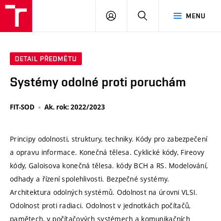
VUT
PŘIHLÁSIT
HLEDAT
MENU
SE
DETAIL PŘEDMĚTU
Systémy odolné proti poruchám
FIT-SOD
Ak. rok: 2022/2023
Principy odolnosti, struktury, techniky. Kódy pro zabezpečení
a opravu informace. Konečná tělesa. Cyklické kódy, Fireovy
kódy, Galoisova konečná tělesa. kódy BCH a RS. Modelování,
odhady a řízení spolehlivosti. Bezpečné systémy.
Architektura odolných systémů. Odolnost na úrovni VLSI.
Odolnost proti radiaci. Odolnost v jednotkách počítačů,
pamětech, v počítačových systémech a komunikačních