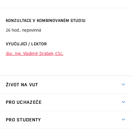
KONZULTACE V KOMBINOVANÉM STUDIU
26 hod., nepovinná
VYUČUJÍCÍ / LEKTOR
doc. Ing. Vladimír Drábek, CSc.
ŽIVOT NA VUT
Atmosféra VUT
PRO UCHAZEČE
Prostory školy
Proč na VUT
Koleje
PRO STUDENTY
Studijní programy
Stravování