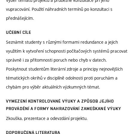
Výběr tématu projektu a průběžné konzultace při jeho
vupracování. Použití náhradních termínů po konzultaci s
přednášejícím.
UČEBNÍ CÍLE
Seznámit studenty s různými formami redundance a jejich
využitím k vytvoření schopnosti počítačových systémů pracovat
správně i za přítomnosti poruch nebo chyb v datech.
Poskytnout studentům literární zdroje a principy nejnovějších
tématických okrihů v disciplíně odolnosti proti poruchám a
chybám pro výběr aktuálních výzkumných témat.
VYMEZENÍ KONTROLOVANÉ VÝUKY A ZPŮSOB JEJÍHO
PROVÁDĚNÍ A FORMY NAHRAZOVÁNÍ ZAMEŠKANÉ VÝUKY
Zkouška, prezentace a odevzdání projektu.
DOPORUČENÁ LITERATURA