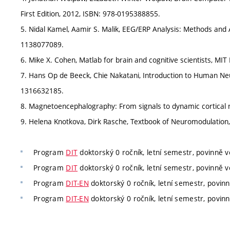
First Edition, 2012, ISBN: 978-0195388855.
5. Nidal Kamel, Aamir S. Malik, EEG/ERP Analysis: Methods and Ap
1138077089.
6. Mike X. Cohen, Matlab for brain and cognitive scientists, MIT
7. Hans Op de Beeck, Chie Nakatani, Introduction to Human Ne
1316632185.
8. Magnetoencephalography: From signals to dynamic cortical n
9. Helena Knotkova, Dirk Rasche, Textbook of Neuromodulation,
Program
DIT
doktorský 0 ročník, letní semestr, povinně vo
Program
DIT
doktorský 0 ročník, letní semestr, povinně vo
Program
DIT-EN
doktorský 0 ročník, letní semestr, povinn
Program
DIT-EN
doktorský 0 ročník, letní semestr, povinn