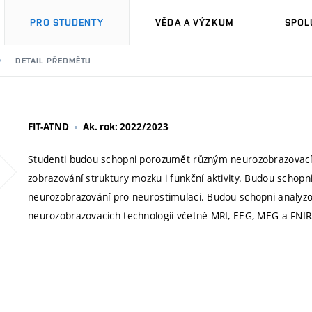
PRO STUDENTY
VĚDA A VÝZKUM
SPOL
DETAIL PŘEDMĚTU
FIT-ATND
Ak. rok: 2022/2023
Studenti budou schopni porozumět různým neurozobrazovacím
zobrazování struktury mozku i funkční aktivity. Budou schop
neurozobrazování pro neurostimulaci. Budou schopni analyzo
neurozobrazovacích technologií včetně MRI, EEG, MEG a FNI