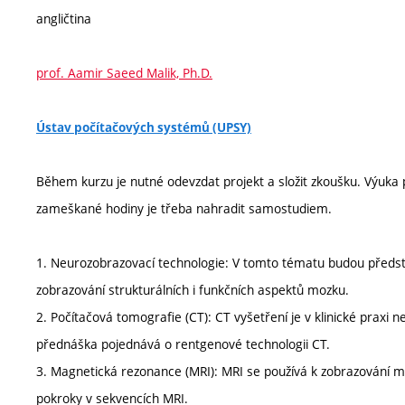
angličtina
prof. Aamir Saeed Malik, Ph.D.
Ústav počítačových systémů (UPSY)
Během kurzu je nutné odevzdat projekt a složit zkoušku. Výuk
zameškané hodiny je třeba nahradit samostudiem.
1. Neurozobrazovací technologie: V tomto tématu budou předs
zobrazování strukturálních i funkčních aspektů mozku.
2. Počítačová tomografie (CT): CT vyšetření je v klinické praxi
přednáška pojednává o rentgenové technologii CT.
3. Magnetická rezonance (MRI): MRI se používá k zobrazování 
pokroky v sekvencích MRI.