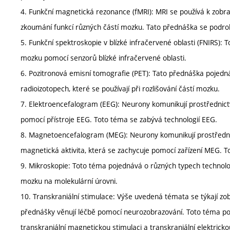
4. Funkční magnetická rezonance (fMRI): MRI se používá k zobr
zkoumání funkcí různých částí mozku. Tato přednáška se podro
5. Funkční spektroskopie v blízké infračervené oblasti (FNIRS
mozku pomocí senzorů blízké infračervené oblasti.
6. Pozitronová emisní tomografie (PET): Tato přednáška pojedn
radioizotopech, které se používají při rozlišování částí mozku.
7. Elektroencefalogram (EEG): Neurony komunikují prostřednictvím
pomocí přístroje EEG. Toto téma se zabývá technologií EEG.
8. Magnetoencefalogram (MEG): Neurony komunikují prostřednictv
magnetická aktivita, která se zachycuje pomocí zařízení MEG. 
9. Mikroskopie: Toto téma pojednává o různých typech technolo
mozku na molekulární úrovni.
10. Transkraniální stimulace: Výše uvedená témata se týkají z
přednášky věnují léčbě pomocí neurozobrazování. Toto téma po
transkraniální magnetickou stimulaci a transkraniální elektricko