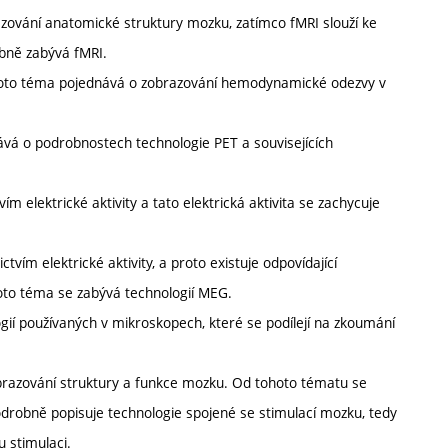
azování anatomické struktury mozku, zatímco fMRI slouží ke
bně zabývá fMRI.
): Toto téma pojednává o zobrazování hemodynamické odezvy v
ává o podrobnostech technologie PET a souvisejících
 elektrické aktivity a tato elektrická aktivita se zachycuje
ím elektrické aktivity, a proto existuje odpovídající
Toto téma se zabývá technologií MEG.
gií používaných v mikroskopech, které se podílejí na zkoumání
obrazování struktury a funkce mozku. Od tohoto tématu se
drobně popisuje technologie spojené se stimulací mozku, tedy
u stimulaci.