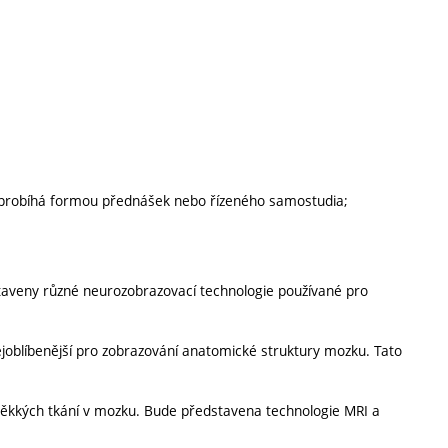
a probíhá formou přednášek nebo řízeného samostudia;
taveny různé neurozobrazovací technologie používané pro
 nejoblíbenější pro zobrazování anatomické struktury mozku. Tato
měkkých tkání v mozku. Bude představena technologie MRI a