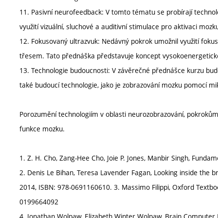
11. Pasivní neurofeedback: V tomto tématu se probírají technolog
využití vizuální, sluchové a auditivní stimulace pro aktivaci mozk
12. Fokusovaný ultrazvuk: Nedávný pokrok umožnil využití fok
třesem. Tato přednáška představuje koncept vysokoenergetick
13. Technologie budoucnosti: V závěrečné přednášce kurzu budo
také budoucí technologie, jako je zobrazování mozku pomocí mi
Porozumění technologiím v oblasti neurozobrazování, pokrokům v
funkce mozku.
1. Z. H. Cho, Zang-Hee Cho, Joie P. Jones, Manbir Singh, Funda
2. Denis Le Bihan, Teresa Lavender Fagan, Looking inside the b
2014, ISBN: 978-0691160610. 3. Massimo Filippi, Oxford Textbo
0199664092
4. Jonathan Wolpaw, Elizabeth Winter Wolpaw, Brain Computer In