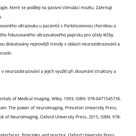
ie, které se podílejí na pasivní stimulaci mozku. Zahrnují
u.
usovaného ultrazvuku u pacientů s Parkinsonovou chorobou a
ého fokusovaného ultrazvukového paprsku pro účely léčby.
u diskutovány nejnovější trendy v oblasti neurozobrazování a
krovln.
 neurozobrazování a jejich využití při zkoumání struktury a
mentals of Medical Imaging, Wiley, 1993, ISBN: 978-0471545736.
rain: The power of neuroimaging, Princeton University Press,
ok of Neuroimaging, Oxford University Press, 2015, ISBN: 978-
terfaces: Principles and practice, Oxford University Press,