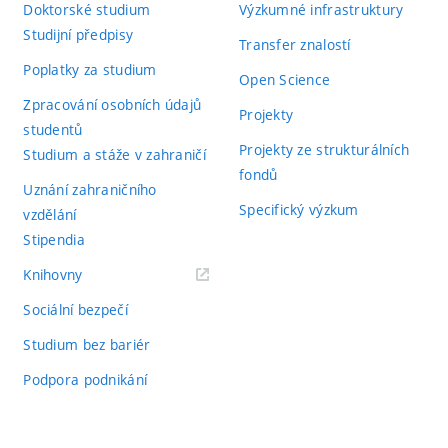
Doktorské studium
Výzkumné infrastruktury
Studijní předpisy
Transfer znalostí
Poplatky za studium
Open Science
Zpracování osobních údajů
Projekty
studentů
Projekty ze strukturálních
Studium a stáže v zahraničí
fondů
Uznání zahraničního
Specifický výzkum
vzdělání
Stipendia
(externí
Knihovny
odkaz)
Sociální bezpečí
Studium bez bariér
Podpora podnikání