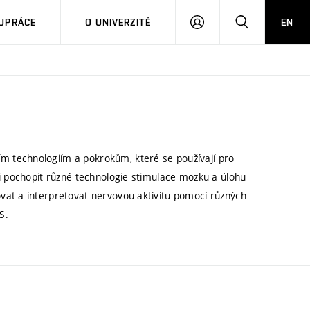
PŘIHLÁSIT
HLEDAT
UPRÁCE
O UNIVERZITĚ
EN
SE
 technologiím a pokrokům, které se používají pro
ni pochopit různé technologie stimulace mozku a úlohu
vat a interpretovat nervovou aktivitu pomocí různých
RS.