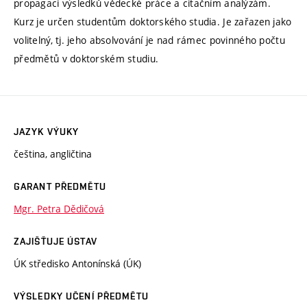
propagaci výsledků vědecké práce a citačním analýzám.
Kurz je určen studentům doktorského studia. Je zařazen jako
volitelný, tj. jeho absolvování je nad rámec povinného počtu
předmětů v doktorském studiu.
JAZYK VÝUKY
čeština, angličtina
GARANT PŘEDMĚTU
Mgr. Petra Dědičová
ZAJIŠŤUJE ÚSTAV
ÚK středisko Antonínská (ÚK)
VÝSLEDKY UČENÍ PŘEDMĚTU