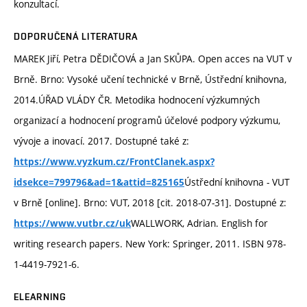
konzultací.
DOPORUČENÁ LITERATURA
MAREK Jiří, Petra DĚDIČOVÁ a Jan SKŮPA. Open acces na VUT v
Brně. Brno: Vysoké učení technické v Brně, Ústřední knihovna,
2014.ÚŘAD VLÁDY ČR. Metodika hodnocení výzkumných
organizací a hodnocení programů účelové podpory výzkumu,
vývoje a inovací. 2017. Dostupné také z:
https://www.vyzkum.cz/FrontClanek.aspx?
Ústřední knihovna - VUT
idsekce=799796&ad=1&attid=825165
v Brně [online]. Brno: VUT, 2018 [cit. 2018-07-31]. Dostupné z:
WALLWORK, Adrian. English for
https://www.vutbr.cz/uk
writing research papers. New York: Springer, 2011. ISBN 978-
1-4419-7921-6.
ELEARNING