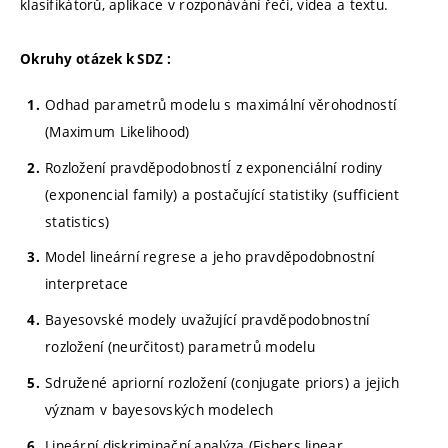
klasifikátorů, aplikace v rozponávání řeči, videa a textu.
Okruhy otázek k SDZ :
Odhad parametrů modelu s maximální věrohodností
(Maximum Likelihood)
Rozložení pravděpodobnostÍ z exponenciální rodiny
(exponencial family) a postačující statistiky (sufficient
statistics)
Model lineární regrese a jeho pravděpodobnostní
interpretace
Bayesovské modely uvažující pravděpodobnostní
rozložení (neurčitost) parametrů modelu
Sdružené apriorní rozložení (conjugate priors) a jejich
význam v bayesovských modelech
Lineární diskriminační analýza (Fishers linear