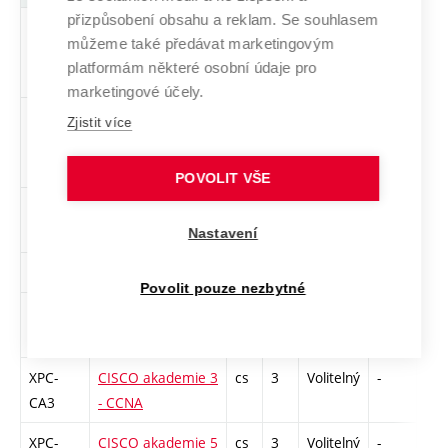
přizpůsobení obsahu a reklam. Se souhlasem
BPC-
Angličtina pro
en
2
Povinně
-
zk
můžeme také předávat marketingovým
AN4
bakaláře - středně
volitelný
platformám některé osobní údaje pro
pokročilí 2
marketingové účely.
BPC-AEI
Angličtina pro
en
2
Povinně
-
zk
Zjistit více
elektrotechnické
volitelný
inženýrství
POVOLIT VŠE
BPC-
Algoritmy
cs
5
Volitelný
-
zá,
ALG
Nastavení
BPC-AIT
Angličtina pro IT
en
3
Volitelný
-
zá,
Povolit pouze nezbytné
XPC-
CISCO akademie 1
cs
3
Volitelný
-
zk
CA1
- CCNA
XPC-
CISCO akademie 3
cs
3
Volitelný
-
zk
CA3
- CCNA
XPC-
CISCO akademie 5
cs
3
Volitelný
-
zk