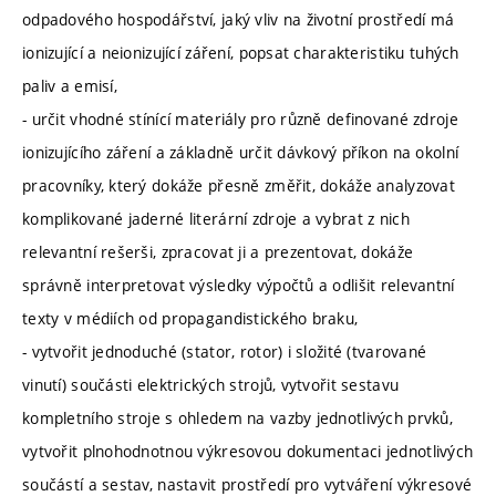
odpadového hospodářství, jaký vliv na životní prostředí má
ionizující a neionizující záření, popsat charakteristiku tuhých
paliv a emisí,
- určit vhodné stínící materiály pro různě definované zdroje
ionizujícího záření a základně určit dávkový příkon na okolní
pracovníky, který dokáže přesně změřit, dokáže analyzovat
komplikované jaderné literární zdroje a vybrat z nich
relevantní rešerši, zpracovat ji a prezentovat, dokáže
správně interpretovat výsledky výpočtů a odlišit relevantní
texty v médiích od propagandistického braku,
- vytvořit jednoduché (stator, rotor) i složité (tvarované
vinutí) součásti elektrických strojů, vytvořit sestavu
kompletního stroje s ohledem na vazby jednotlivých prvků,
vytvořit plnohodnotnou výkresovou dokumentaci jednotlivých
součástí a sestav, nastavit prostředí pro vytváření výkresové