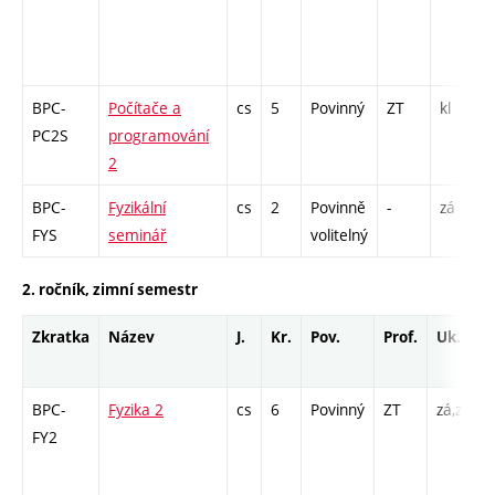
BPC-
Počítače a
cs
5
Povinný
ZT
kl
PC2S
programování
2
BPC-
Fyzikální
cs
2
Povinně
-
zá
FYS
seminář
volitelný
2. ročník, zimní semestr
Zkratka
Název
J.
Kr.
Pov.
Prof.
Uk.
BPC-
Fyzika 2
cs
6
Povinný
ZT
zá,zk
P
FY2
-