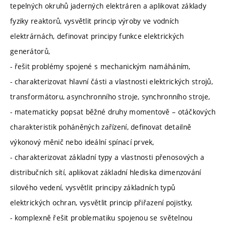
tepelných okruhů jaderných elektráren a aplikovat základy
fyziky reaktorů, vysvětlit princip výroby ve vodních
elektrárnách, definovat principy funkce elektrických
generátorů,
- řešit problémy spojené s mechanickým namáháním,
- charakterizovat hlavní části a vlastnosti elektrických strojů,
transformátoru, asynchronního stroje, synchronního stroje,
- matematicky popsat běžné druhy momentově – otáčkových
charakteristik poháněných zařízení, definovat detailně
výkonový měnič nebo ideální spínací prvek,
- charakterizovat základní typy a vlastnosti přenosových a
distribučních sítí, aplikovat základní hlediska dimenzování
silového vedení, vysvětlit principy základních typů
elektrických ochran, vysvětlit princip přiřazení pojistky,
- komplexně řešit problematiku spojenou se světelnou