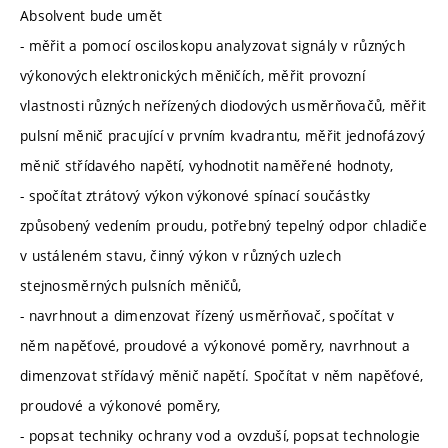
Absolvent bude umět
- měřit a pomocí osciloskopu analyzovat signály v různých
výkonových elektronických měničích, měřit provozní
vlastnosti různých neřízených diodových usměrňovačů, měřit
pulsní měnič pracující v prvním kvadrantu, měřit jednofázový
měnič střídavého napětí, vyhodnotit naměřené hodnoty,
- spočítat ztrátový výkon výkonové spínací součástky
způsobený vedením proudu, potřebný tepelný odpor chladiče
v ustáleném stavu, činný výkon v různých uzlech
stejnosměrných pulsních měničů,
- navrhnout a dimenzovat řízený usměrňovač, spočítat v
něm napěťové, proudové a výkonové poměry, navrhnout a
dimenzovat střídavý měnič napětí. Spočítat v něm napěťové,
proudové a výkonové poměry,
- popsat techniky ochrany vod a ovzduší, popsat technologie