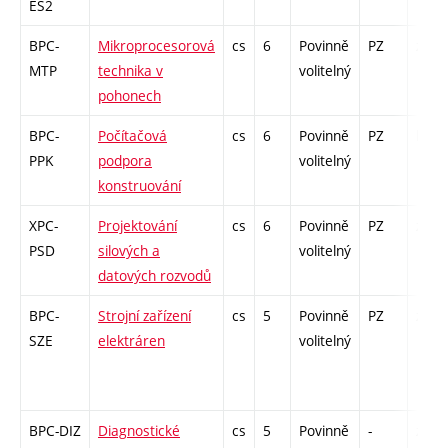
ES2
BPC-
Mikroprocesorová
cs
6
Povinně
PZ
zá,zk
MTP
technika v
volitelný
pohonech
BPC-
Počítačová
cs
6
Povinně
PZ
kl
PPK
podpora
volitelný
konstruování
XPC-
Projektování
cs
6
Povinně
PZ
zá,zk
PSD
silových a
volitelný
datových rozvodů
BPC-
Strojní zařízení
cs
5
Povinně
PZ
zá,zk
SZE
elektráren
volitelný
BPC-DIZ
Diagnostické
cs
5
Povinně
-
zá,zk