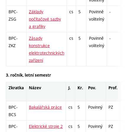
BPC-
Základy
cs
5
Povinně
-
zá,z
ZSG
počítačové sazby
volitelný
a grafiky
BPC-
Zásady
cs
5
Povinně
-
zá,z
ZKZ
konstrukce
volitelný
elektrotechnických
zařízení
3. ročník, letní semestr
Zkratka
Název
J.
Kr.
Pov.
Prof.
Uk.
BPC-
Bakalářská práce
cs
5
Povinný
PZ
zá
BCS
BPC-
Elektrické stroje 2
cs
5
Povinný
PZ
zá,zk