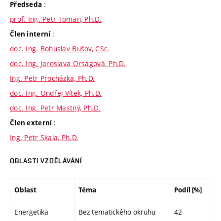
:
Předseda
prof. Ing. Petr Toman, Ph.D.
:
Člen interní
doc. Ing. Bohuslav Bušov, CSc.
doc. Ing. Jaroslava Orságová, Ph.D.
Ing. Petr Procházka, Ph.D.
doc. Ing. Ondřej Vítek, Ph.D.
doc. Ing. Petr Mastný, Ph.D.
:
Člen externí
Ing. Petr Skala, Ph.D.
OBLASTI VZDĚLÁVÁNÍ
Oblast
Téma
Podíl [%]
Energetika
Bez tematického okruhu
42