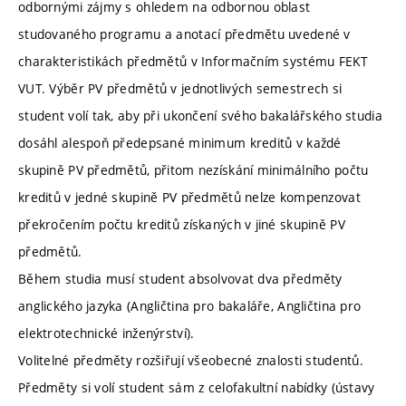
odbornými zájmy s ohledem na odbornou oblast
studovaného programu a anotací předmětu uvedené v
charakteristikách předmětů v Informačním systému FEKT
VUT. Výběr PV předmětů v jednotlivých semestrech si
student volí tak, aby při ukončení svého bakalářského studia
dosáhl alespoň předepsané minimum kreditů v každé
skupině PV předmětů, přitom nezískání minimálního počtu
kreditů v jedné skupině PV předmětů nelze kompenzovat
překročením počtu kreditů získaných v jiné skupině PV
předmětů.
Během studia musí student absolvovat dva předměty
anglického jazyka (Angličtina pro bakaláře, Angličtina pro
elektrotechnické inženýrství).
Volitelné předměty rozšiřují všeobecné znalosti studentů.
Předměty si volí student sám z celofakultní nabídky (ústavy