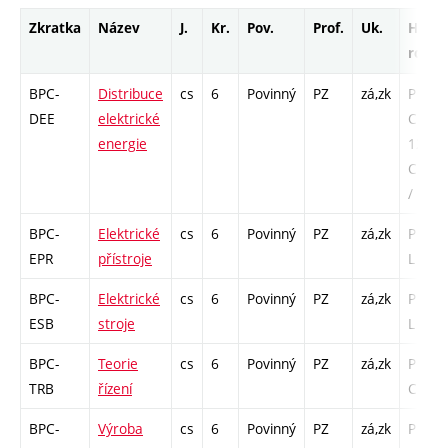
Zkratka
Název
J.
Kr.
Pov.
Prof.
Uk.
Hod.
rozsa
BPC-
Distribuce
cs
6
Povinný
PZ
zá,zk
P - 39 
DEE
elektrické
COZ -
energie
12 /
Cp - 2
/ L - 1
BPC-
Elektrické
cs
6
Povinný
PZ
zá,zk
P - 39 
EPR
přístroje
L - 26
BPC-
Elektrické
cs
6
Povinný
PZ
zá,zk
P - 39 
ESB
stroje
L - 26
BPC-
Teorie
cs
6
Povinný
PZ
zá,zk
P - 26 
TRB
řízení
Cp - 2
BPC-
Výroba
cs
6
Povinný
PZ
zá,zk
P - 39 