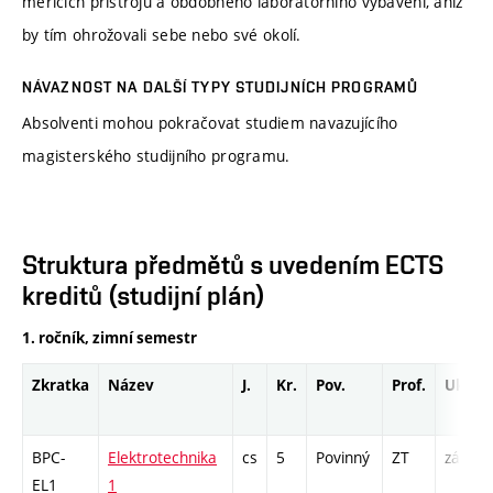
měřicích přístrojů a obdobného laboratorního vybavení, aniž
by tím ohrožovali sebe nebo své okolí.
NÁVAZNOST NA DALŠÍ TYPY STUDIJNÍCH PROGRAMŮ
Absolventi mohou pokračovat studiem navazujícího
magisterského studijního programu.
Struktura předmětů s uvedením ECTS
kreditů (studijní plán)
1. ročník, zimní semestr
Zkratka
Název
J.
Kr.
Pov.
Prof.
Uk.
BPC-
Elektrotechnika
cs
5
Povinný
ZT
zá,zk
EL1
1