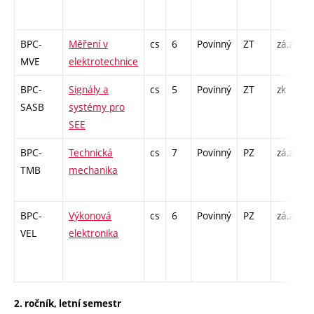
BPC-
Měření v
cs
6
Povinný
ZT
zá,zk
P
MVE
elektrotechnice
L
BPC-
Signály a
cs
5
Povinný
ZT
zk
P
SASB
systémy pro
SEE
BPC-
Technická
cs
7
Povinný
PZ
zá,zk
P
TMB
mechanika
BPC-
Výkonová
cs
6
Povinný
PZ
zá,zk
P
VEL
elektronika
1
2. ročník, letní semestr