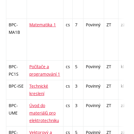
BPC-
Matematika 1
cs
7
Povinný
ZT
zá,zk
MA1B
BPC-
Počítače a
cs
5
Povinný
ZT
kl
PC1S
programování 1
BPC-ISE
Technické
cs
3
Povinný
ZT
kl
kreslení
BPC-
Úvod do
cs
3
Povinný
ZT
zá,zk
UME
materiálů pro
elektrotechniku
BPC-
Vektorový a
cs
5
Povinný
ZT
zá,zk