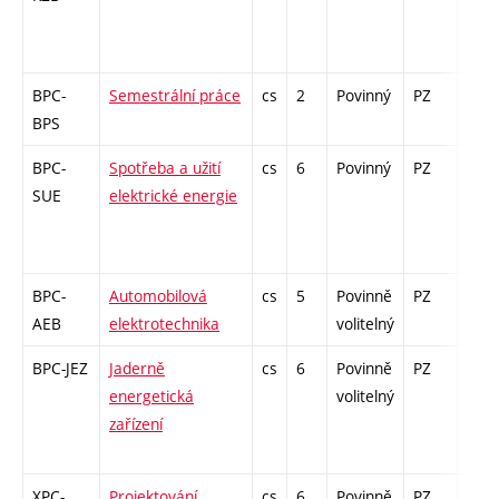
BPC-
Semestrální práce
cs
2
Povinný
PZ
kl
BPS
BPC-
Spotřeba a užití
cs
6
Povinný
PZ
zá,z
SUE
elektrické energie
BPC-
Automobilová
cs
5
Povinně
PZ
zá,z
AEB
elektrotechnika
volitelný
BPC-JEZ
Jaderně
cs
6
Povinně
PZ
zá,z
energetická
volitelný
zařízení
XPC-
Projektování
cs
6
Povinně
PZ
zá,z