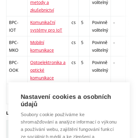
metody a
volitelný
zkušebnictví
BPC-
Komunikační
cs
5
Povinně
-
zá,zk
IOT
systémy pro IoT
volitelný
BPC-
Mobilní
cs
5
Povinně
-
zá,zk
MKO
komunikace
volitelný
BPC-
Optoelektronika a
cs
5
Povinně
-
zá,zk
OOK
optické
volitelný
komunikace
BPC-
Programovatelné
cs
6
Povinně
-
zá,zk
Nastavení cookies a osobních
PGA
automaty
volitelný
údajů
Libovolný ročník, zimní semestr
Soubory cookie používáme ke
shromažďování a analýze informací o výkonu
Zkratka
Název
J.
Kr.
Pov.
Prof.
Uk.
a používání webu, zajištění fungování funkcí
ze sociálních médií a ke zlepšení a