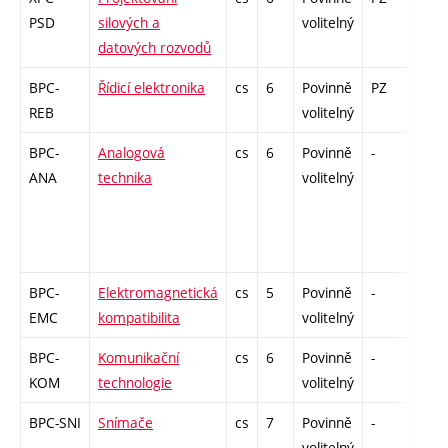
PSD
silových a
volitelný
datových rozvodů
BPC-
Řídicí elektronika
cs
6
Povinně
PZ
zá,z
REB
volitelný
BPC-
Analogová
cs
6
Povinně
-
zá,z
ANA
technika
volitelný
BPC-
Elektromagnetická
cs
5
Povinně
-
zá,z
EMC
kompatibilita
volitelný
BPC-
Komunikační
cs
6
Povinně
-
zá,z
KOM
technologie
volitelný
BPC-SNI
Snímače
cs
7
Povinně
-
zá,z
volitelný