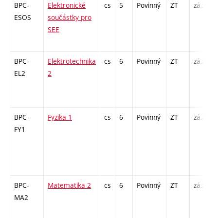
BPC-
Elektronické
cs
5
Povinný
ZT
zá,zk
ESOS
součástky pro
SEE
BPC-
Elektrotechnika
cs
6
Povinný
ZT
zá,zk
EL2
2
BPC-
Fyzika 1
cs
6
Povinný
ZT
zá,zk
FY1
BPC-
Matematika 2
cs
6
Povinný
ZT
zá,zk
MA2