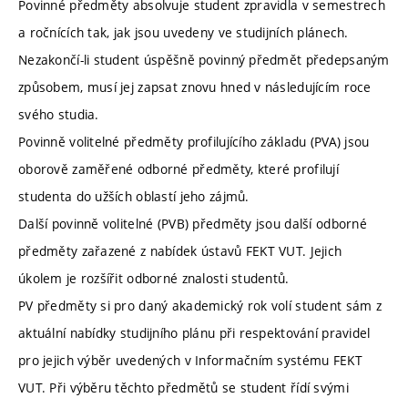
Povinné předměty absolvuje student zpravidla v semestrech
a ročnících tak, jak jsou uvedeny ve studijních plánech.
Nezakončí-li student úspěšně povinný předmět předepsaným
způsobem, musí jej zapsat znovu hned v následujícím roce
svého studia.
Povinně volitelné předměty profilujícího základu (PVA) jsou
oborově zaměřené odborné předměty, které profilují
studenta do užších oblastí jeho zájmů.
Další povinně volitelné (PVB) předměty jsou další odborné
předměty zařazené z nabídek ústavů FEKT VUT. Jejich
úkolem je rozšířit odborné znalosti studentů.
PV předměty si pro daný akademický rok volí student sám z
aktuální nabídky studijního plánu při respektování pravidel
pro jejich výběr uvedených v Informačním systému FEKT
VUT. Při výběru těchto předmětů se student řídí svými