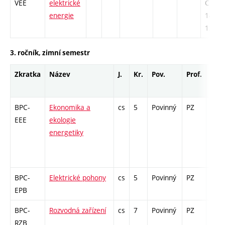
VEE
elektrické
COZ -
energie
14 / L 
12
3. ročník, zimní semestr
Zkratka
Název
J.
Kr.
Pov.
Prof.
Uk.
BPC-
Ekonomika a
cs
5
Povinný
PZ
zá,z
EEE
ekologie
energetiky
BPC-
Elektrické pohony
cs
5
Povinný
PZ
zá,z
EPB
BPC-
Rozvodná zařízení
cs
7
Povinný
PZ
zá,z
RZB