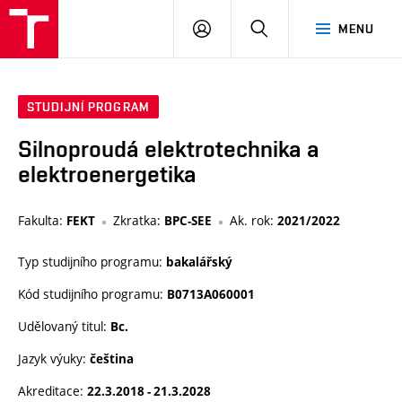
VUT
PŘIHLÁSIT
HLEDAT
MENU
SE
STUDIJNÍ PROGRAM
Silnoproudá elektrotechnika a
elektroenergetika
Fakulta:
Zkratka:
Ak. rok:
FEKT
BPC-SEE
2021/2022
Typ studijního programu:
bakalářský
Kód studijního programu:
B0713A060001
Udělovaný titul:
Bc.
Jazyk výuky:
čeština
Akreditace:
22.3.2018 - 21.3.2028