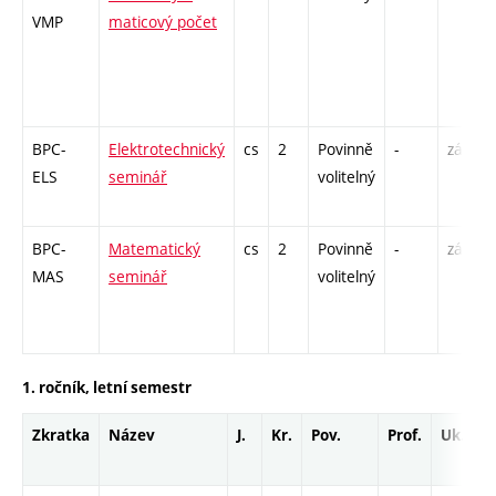
VMP
maticový počet
BPC-
Elektrotechnický
cs
2
Povinně
-
zá
ELS
seminář
volitelný
BPC-
Matematický
cs
2
Povinně
-
zá
MAS
seminář
volitelný
1. ročník, letní semestr
Zkratka
Název
J.
Kr.
Pov.
Prof.
Uk.