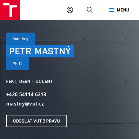
VUT
PŘIHLÁSIT
HLEDAT
MENU
SE
doc. Ing.
PETR
MASTNÝ
Ph.D.
FEKT, UEEN – DOCENT
+420 54114 6213
mastny@vut.cz
ODESLAT VUT ZPRÁVU