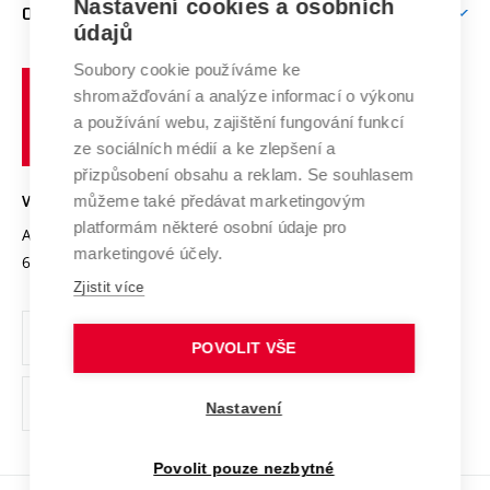
Mezinárodní vědecká rada
Nastavení cookies a osobních
O UNIVERZITĚ
Doktorské studium
Podpora podnikání
E-přihláška
údajů
Zahraniční spolupráce
Systém zajišťování kvality výzkumu
Profil univerzity
Spolupráce se školami
Soubory cookie používáme ke
Vysoké
Výzkumné infrastruktury
shromažďování a analýze informací o výkonu
Udržitelná univerzita
učení
Služby univerzity
Transfer znalostí
a používání webu, zajištění fungování funkcí
technické
Podnikavá univerzita / ContriBUTe
Mezinárodní dohody
ze sociálních médií a ke zlepšení a
Open Science
v
Bezpečná univerzita
přizpůsobení obsahu a reklam. Se souhlasem
Univerzitní sítě
Brně
Projekty
můžeme také předávat marketingovým
VYSOKÉ UČENÍ TECHNICKÉ V BRNĚ
Vyznamenání
platformám některé osobní údaje pro
Projekty ze strukturálních fondů
Antonínská 548/1
www.vut.cz
marketingové účely.
Organizační struktura
602 00 Brno
vut@vutbr.cz
Specifický výzkum
Zjistit více
Úřední deska
Ochrana osobních údajů
POVOLIT VŠE
(externí
Pracovní příležitosti
Nastavení
odkaz)
Podpora a rozvoj zaměstnanců a studujících
Povolit pouze nezbytné
Rovné příležitosti