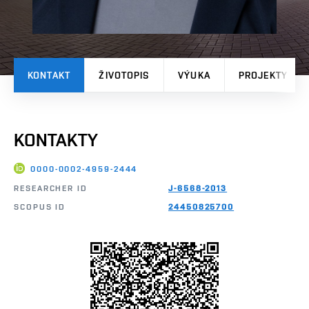
KONTAKT
ŽIVOTOPIS
VÝUKA
PROJEKTY
KONTAKTY
0000-0002-4959-2444
RESEARCHER ID
J-6568-2013
SCOPUS ID
24450825700