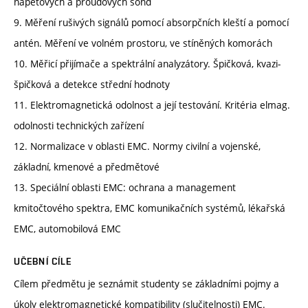
napěťových a proudových sond
9. Měření rušivých signálů pomocí absorpčních kleští a pomocí
antén. Měření ve volném prostoru, ve stíněných komorách
10. Měřicí přijímače a spektrální analyzátory. Špičková, kvazi-
špičková a detekce střední hodnoty
11. Elektromagnetická odolnost a její testování. Kritéria elmag.
odolnosti technických zařízení
12. Normalizace v oblasti EMC. Normy civilní a vojenské,
základní, kmenové a předmětové
13. Speciální oblasti EMC: ochrana a management
kmitočtového spektra, EMC komunikačních systémů, lékařská
EMC, automobilová EMC
UČEBNÍ CÍLE
Cílem předmětu je seznámit studenty se základními pojmy a
úkoly elektromagnetické kompatibility (slučitelnosti) EMC.