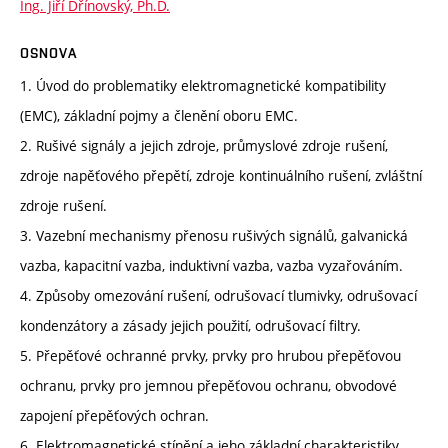
Ing. Jiří Dřínovský, Ph.D.
OSNOVA
1. Úvod do problematiky elektromagnetické kompatibility
(EMC), základní pojmy a členění oboru EMC.
2. Rušivé signály a jejich zdroje, průmyslové zdroje rušení,
zdroje napěťového přepětí, zdroje kontinuálního rušení, zvláštní
zdroje rušení.
3. Vazební mechanismy přenosu rušivých signálů, galvanická
vazba, kapacitní vazba, induktivní vazba, vazba vyzařováním.
4. Způsoby omezování rušení, odrušovací tlumivky, odrušovací
kondenzátory a zásady jejich použití, odrušovací filtry.
5. Přepěťové ochranné prvky, prvky pro hrubou přepěťovou
ochranu, prvky pro jemnou přepěťovou ochranu, obvodové
zapojení přepěťových ochran.
6. Elektromagnetické stínění a jeho základní charakteristiky,