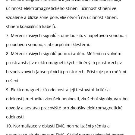
účinnost elektromagnetického stínění, účinnost stínění ve
vzdálené a blízké zóně pole, vliv otvorů na účinnost stínění,
stínění koaxiálních kabelů.
7. Měření rušivých signálů s umělou sítí, s napěťovou sondou, s
proudovou sondou, s absorpčními kleštěmi.
8. Měření rušivých signálů pomocí antén. Měření na volném
prostranství, v elektromagnetických stíněných prostorech, v
bezodrazových (absorpčních) prostorech. Přístroje pro měření
rušení.
9. Elektromagnetická odolnost a její testování, kritéria
odolnosti, metodika zkoušek odolnosti, zkušební signály, vazební
obvody a sestava pracoviště pro zkoušky elektromagnetické
odolnosti.
10. Normalizace v oblasti EMC, normalizační grémia a
organizace, druhy norem EMC. Civilní normy, vojenské normy