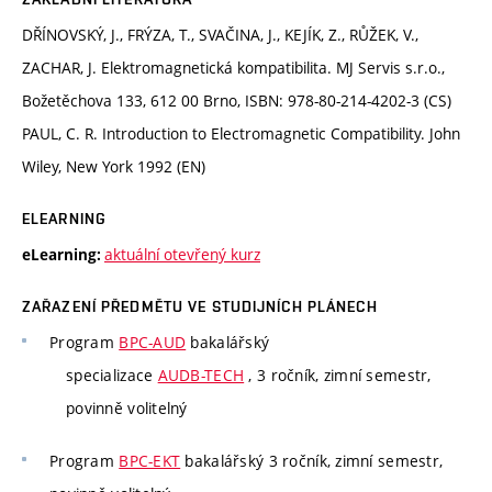
DŘÍNOVSKÝ, J., FRÝZA, T., SVAČINA, J., KEJÍK, Z., RŮŽEK, V.,
ZACHAR, J. Elektromagnetická kompatibilita. MJ Servis s.r.o.,
Božetěchova 133, 612 00 Brno, ISBN: 978-80-214-4202-3 (CS)
PAUL, C. R. Introduction to Electromagnetic Compatibility. John
Wiley, New York 1992 (EN)
ELEARNING
aktuální otevřený kurz
eLearning:
ZAŘAZENÍ PŘEDMĚTU VE STUDIJNÍCH PLÁNECH
Program
BPC-AUD
bakalářský
specializace
AUDB-TECH
, 3 ročník, zimní semestr,
povinně volitelný
Program
BPC-EKT
bakalářský 3 ročník, zimní semestr,