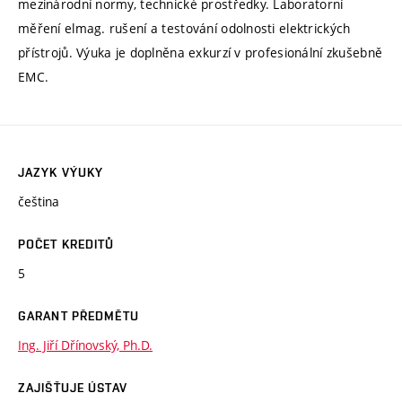
mezinárodní normy, technické prostředky. Laboratorní
měření elmag. rušení a testování odolnosti elektrických
přístrojů. Výuka je doplněna exkurzí v profesionální zkušebně
EMC.
JAZYK VÝUKY
čeština
POČET KREDITŮ
5
GARANT PŘEDMĚTU
Ing. Jiří Dřínovský, Ph.D.
ZAJIŠŤUJE ÚSTAV