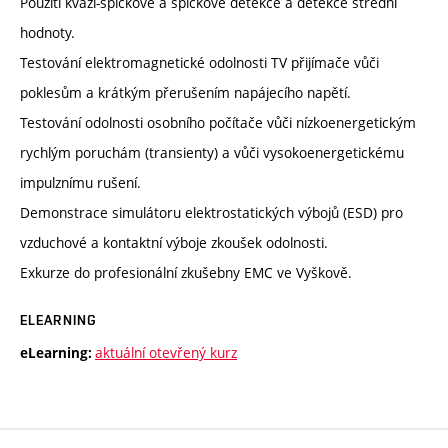
Použití kvazi-špičkové a špičkové detekce a detekce střední
hodnoty.
Testování elektromagnetické odolnosti TV přijímače vůči
poklesům a krátkým přerušením napájecího napětí.
Testování odolnosti osobního počítače vůči nízkoenergetickým
rychlým poruchám (transienty) a vůči vysokoenergetickému
impulznímu rušení.
Demonstrace simulátoru elektrostatických výbojů (ESD) pro
vzduchové a kontaktní výboje zkoušek odolnosti.
Exkurze do profesionální zkušebny EMC ve Vyškově.
ELEARNING
aktuální otevřený kurz
eLearning: