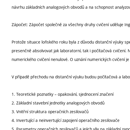
návrhu základních analogových obvodů a na schopnost analyzovat
Zápočet: Zápočet společně za všechny druhy cvičení uděluje Ing
Protože situace loňského roku byla z důvodu distanční výuky sp
presenčně absolvovat jak laboratorní, tak i počítačová cvičení
numerického cvičení nenulové. O uznání numerických cvičení j
V případě přechodu na distanční výuku budou počítačová a lab
1. Teoretické poznatky – opakování, sjednocení značení
2. Základní stavební jednotky analogových obvodů
3. Vnitřní struktura operačních zesilovačů
4. Invertující a neinvertující zapojení operačního zesilovače
5. Parametry operačních zesilovačů a jejich vliv na základní zapo