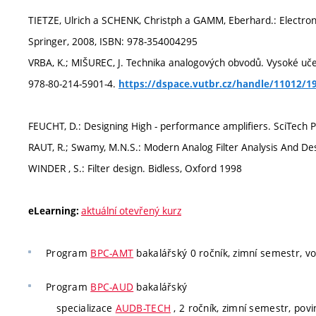
TIETZE, Ulrich a SCHENK, Christph a GAMM, Eberhard.: Electroni
Springer, 2008, ISBN: 978-354004295
VRBA, K.; MIŠUREC, J. Technika analogových obvodů. Vysoké uče
978-80-214-5901-4.
https://dspace.vutbr.cz/handle/11012/1
FEUCHT, D.: Designing High - performance amplifiers. SciTech P
RAUT, R.; Swamy, M.N.S.: Modern Analog Filter Analysis And Des
WINDER , S.: Filter design. Bidless, Oxford 1998
aktuální otevřený kurz
eLearning:
Program
BPC-AMT
bakalářský 0 ročník, zimní semestr, vol
Program
BPC-AUD
bakalářský
specializace
AUDB-TECH
, 2 ročník, zimní semestr, povi