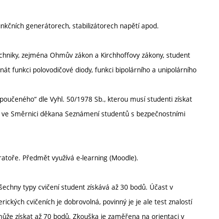
nkčních generátorech, stabilizátorech napětí apod.
techniky, zejména Ohmův zákon a Kirchhoffovy zákony, student
át funkci polovodičové diody, funkci bipolárního a unipolárního
 poučeného“ dle Vyhl. 50/1978 Sb., kterou musí studenti získat
ny ve Směrnici děkana Seznámení studentů s bezpečnostními
ratoře. Předmět využívá e-learning (Moodle).
šechny typy cvičení student získává až 30 bodů. Účast v
ických cvičeních je dobrovolná, povinný je je ale test znalostí
může získat až 70 bodů. Zkouška je zaměřena na orientaci v