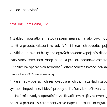
26 hod., nepovinná
prof. Ing. Kamil Vrba, CSc.
1. Základní poznatky a metody řešení lineárních analogových ob
napětí a proudů, základní metody řešení lineárních obvodů, spo
2. Základní stavební bloky analogových obvodů: zapojení s dioda
tranzistory, referenční zdroje napětí a proudu, proudová zrcadl
3. Struktura operačních zesilovačů: diferenční zesilovače, příkl
tranzistory, OTA zesilovače aj.
4. Parametry operačních zesilovačů a jejich vliv na základní zap
výstupní impedance, klidové proudy, drift, šum, kmitočtová char
5. Lineární obvody s operačními zesilovači: invertující, neinvertuj
napětí a proudu, ss referenční zdroje napětí a proudu, integrátor