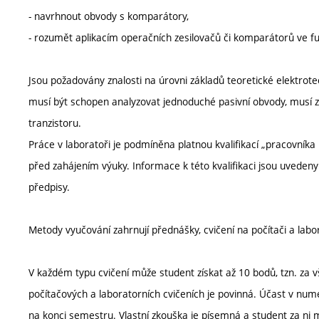
- navrhnout obvody s komparátory,
- rozumět aplikacím operačních zesilovačů či komparátorů ve fu
Jsou požadovány znalosti na úrovni základů teoretické elektro
musí být schopen analyzovat jednoduché pasivní obvody, musí zn
tranzistoru.
Práce v laboratoři je podmíněna platnou kvalifikací „pracovníka
před zahájením výuky. Informace k této kvalifikaci jsou uvede
předpisy.
Metody vyučování zahrnují přednášky, cvičení na počítači a labo
V každém typu cvičení může student získat až 10 bodů, tzn. za v
počítačových a laboratorních cvičeních je povinná. Účast v numer
na konci semestru. Vlastní zkouška je písemná a student za ni 