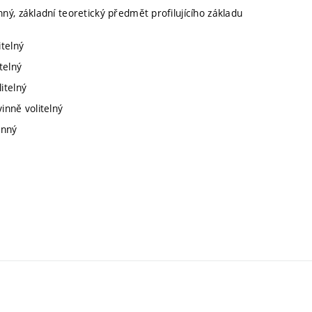
nný, základní teoretický předmět profilujícího základu
itelný
telný
itelný
inně volitelný
inný