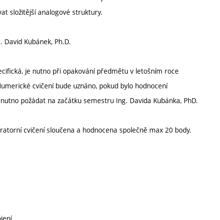
 složitější analogové struktury.
. David Kubánek, Ph.D.
ecifická, je nutno při opakování předmětu v letošním roce
. Numerické cvičení bude uznáno, pokud bylo hodnocení
e nutno požádat na začátku semestru Ing. Davida Kubánka, PhD.
oratorní cvičení sloučena a hodnocena společně max 20 body.
jení