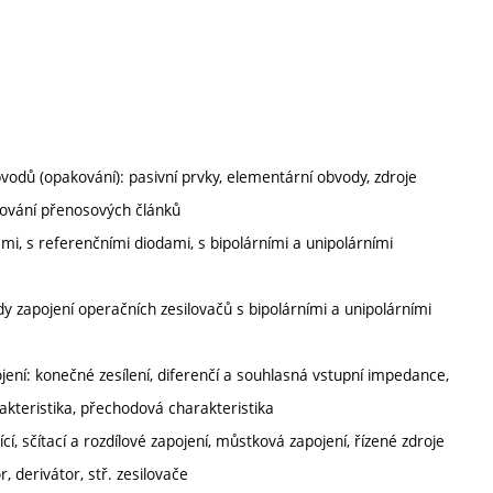
vodů (opakování): pasivní prvky, elementární obvody, zdroje
jování přenosových článků
mi, s referenčními diodami, s bipolárními a unipolárními
a
ady zapojení operačních zesilovačů s bipolárními a unipolárními
ojení: konečné zesílení, diferenčí a souhlasná vstupní impedance,
akteristika, přechodová charakteristika
ící, sčítací a rozdílové zapojení, můstková zapojení, řízené zdroje
, derivátor, stř. zesilovače