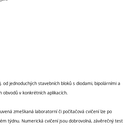
, tj. od jednoduchých stavebních bloků s diodami, bipolárními a
h obvodů v konkrétních aplikacích.
uvená zmeškaná laboratorní či počítačová cvičení lze po
vém týdnu. Numerická cvičení jsou dobrovolná, závěrečný test