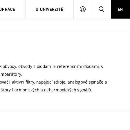
PŘIHLÁSIT
HLEDAT
UPRÁCE
O UNIVERZITĚ
EN
SE
R obvody, obvody s diodami a referenčními diodami, s
komparátory.
vači, aktivní filtry, napájecí zdroje, analogové spínače a
rátory harmonických a neharmonických signálů,