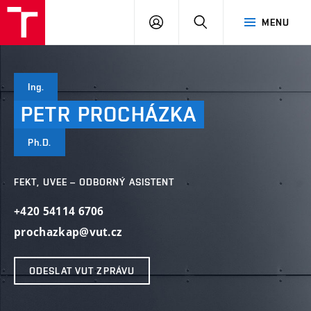
VUT
PŘIHLÁSIT
HLEDAT
MENU
SE
Ing.
PETR
PROCHÁZKA
Ph.D.
FEKT, UVEE – ODBORNÝ ASISTENT
+420 54114 6706
prochazkap@vut.cz
ODESLAT VUT ZPRÁVU