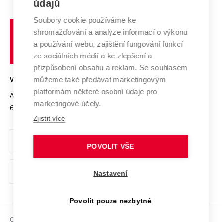
E-přihláška
údajů
Zahraniční spolupráce
Systém zajišťování kvality výzkumu
Profil univerzity
Spolupráce se školami
Soubory cookie používáme ke
Vysoké
Výzkumné infrastruktury
shromažďování a analýze informací o výkonu
Udržitelná univerzita
učení
Služby univerzity
Transfer znalostí
a používání webu, zajištění fungování funkcí
technické
Podnikavá univerzita / ContriBUTe
Mezinárodní dohody
ze sociálních médií a ke zlepšení a
Open Science
v
Bezpečná univerzita
přizpůsobení obsahu a reklam. Se souhlasem
Univerzitní sítě
Brně
Projekty
můžeme také předávat marketingovým
VYSOKÉ UČENÍ TECHNICKÉ V BRNĚ
Vyznamenání
platformám některé osobní údaje pro
Projekty ze strukturálních fondů
Antonínská 548/1
www.vut.cz
marketingové účely.
Organizační struktura
602 00 Brno
vut@vutbr.cz
Specifický výzkum
Zjistit více
Úřední deska
Ochrana osobních údajů
POVOLIT VŠE
(externí
Pracovní příležitosti
Nastavení
odkaz)
Podpora a rozvoj zaměstnanců a studujících
Povolit pouze nezbytné
Rovné příležitosti
Copyright © 2026 VUT
Sociální bezpečí