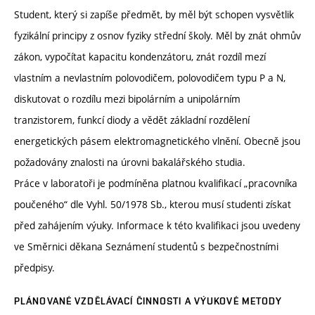
Student, který si zapíše předmět, by měl být schopen vysvětlik
fyzikální principy z osnov fyziky střední školy. Měl by znát ohmův
zákon, vypočítat kapacitu kondenzátoru, znát rozdíl mezí
vlastním a nevlastním polovodičem, polovodičem typu P a N,
diskutovat o rozdílu mezi bipolárním a unipolárním
tranzistorem, funkcí diody a vědět základní rozdělení
energetických pásem elektromagnetického vlnění. Obecně jsou
požadovány znalosti na úrovni bakalářského studia.
Práce v laboratoři je podmíněna platnou kvalifikací „pracovníka
poučeného“ dle Vyhl. 50/1978 Sb., kterou musí studenti získat
před zahájením výuky. Informace k této kvalifikaci jsou uvedeny
ve Směrnici děkana Seznámení studentů s bezpečnostními
předpisy.
PLÁNOVANÉ VZDĚLÁVACÍ ČINNOSTI A VÝUKOVÉ METODY