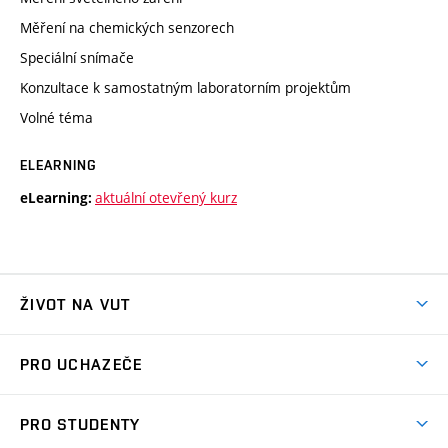
Měření na chemických senzorech
Speciální snímače
Konzultace k samostatným laboratorním projektům
Volné téma
ELEARNING
aktuální otevřený kurz
eLearning:
ŽIVOT NA VUT
Atmosféra VUT
PRO UCHAZEČE
Prostory školy
Proč na VUT
Koleje
PRO STUDENTY
Studijní programy