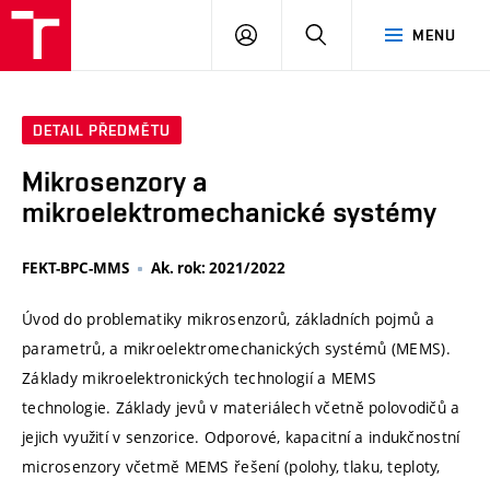
VUT
PŘIHLÁSIT
HLEDAT
MENU
SE
DETAIL PŘEDMĚTU
Mikrosenzory a
mikroelektromechanické systémy
FEKT-BPC-MMS
Ak. rok: 2021/2022
Úvod do problematiky mikrosenzorů, základních pojmů a
parametrů, a mikroelektromechanických systémů (MEMS).
Základy mikroelektronických technologií a MEMS
technologie. Základy jevů v materiálech včetně polovodičů a
jejich využití v senzorice. Odporové, kapacitní a indukčnostní
microsenzory včetmě MEMS řešení (polohy, tlaku, teploty,