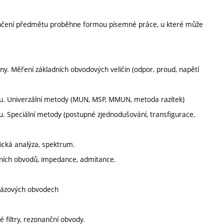
končení předmětu proběhne formou písemné práce, u které může
ny. Měření základních obvodových veličin (odpor, proud, napětí
vu. Univerzální metody (MUN, MSP, MMUN, metoda razítek)
u. Speciální metody (postupné zjednodušování, transfigurace,
ická analýza, spektrum.
rních obvodů, impedance, admitance.
ojfázových obvodech
é filtry, rezonanční obvody.