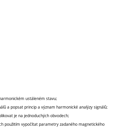
i harmonickém ustáleném stavu;
álů a popsat princip a význam harmonické analýzy signálů;
plikovat je na jednoduchých obvodech;
ejich použitím vypočítat parametry zadaného magnetického