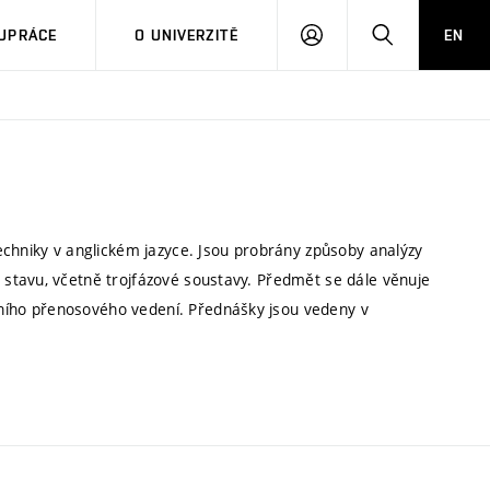
PŘIHLÁSIT
HLEDAT
UPRÁCE
O UNIVERZITĚ
EN
SE
echniky v anglickém jazyce. Jsou probrány způsoby analýzy
stavu, včetně trojfázové soustavy. Předmět se dále věnuje
ího přenosového vedení. Přednášky jsou vedeny v