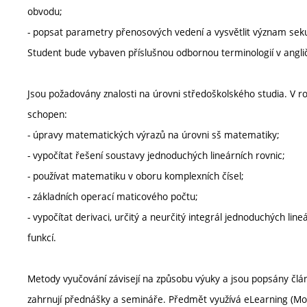
obvodu;
- popsat parametry přenosových vedení a vysvětlit význam se
Student bude vybaven příslušnou odbornou terminologií v anglič
Jsou požadovány znalosti na úrovni středoškolského studia. V
schopen:
- úpravy matematických výrazů na úrovni sš matematiky;
- vypočítat řešení soustavy jednoduchých lineárních rovnic;
- používat matematiku v oboru komplexních čísel;
- základních operací maticového počtu;
- vypočítat derivaci, určitý a neurčitý integrál jednoduchých li
funkcí.
Metody vyučování závisejí na způsobu výuky a jsou popsány čl
zahrnují přednášky a semináře. Předmět využívá eLearning (Mo