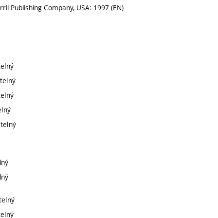
erril Publishing Company, USA: 1997 (EN)
telný
telný
telný
elný
itelný
lný
lný
telný
telný