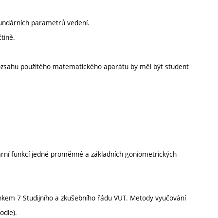
kundárních parametrů vedení.
tině.
 rozsahu použitého matematického aparátu by měl být student
neární funkcí jedné proměnné a základních goniometrických
ánkem 7 Studijního a zkušebního řádu VUT. Metody vyučování
odle).