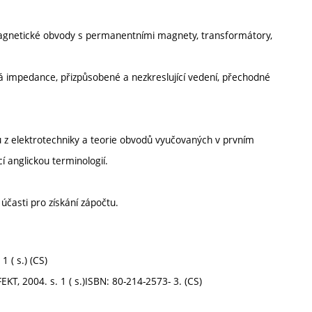
magnetické obvody s permanentními magnety, transformátory,
á impedance, přizpůsobené a nezkreslující vedení, přechodné
 z elektrotechniky a teorie obvodů vyučovaných v prvním
 anglickou terminologií.
časti pro získání zápočtu.
 ( s.) (CS)
KT, 2004. s. 1 ( s.)ISBN: 80-214-2573- 3. (CS)