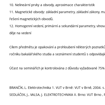
10. Nelineární prvky a obvody, aproximace charakteristik
11. Magnetické obvody: základní parametry, základní zákony, 
řešení magnetických obvodů.
12. Homogenní vedení, primární a sekundární parametry, vlnov
děje na vedení
Cílem předmětu je opakování a prohloubení některých poznatků
ročníku bakalářského studia a seznámení studentů s odpovídající
Účast na seminářích je kontrolována z důvodu vyžadované 75% ú
BRANČÍK, L. Elektrotechnika 1. VUT v Brně: VUT v Brně, 2004. s. 1
SEDLÁČEK, J., VALSA, J. ELEKTROTECHNIKA II. Brno: VUT Brno , FE