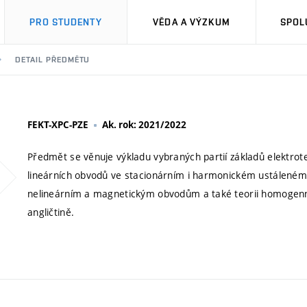
PRO STUDENTY
VĚDA A VÝZKUM
SPOL
DETAIL PŘEDMĚTU
FEKT-XPC-PZE
Ak. rok: 2021/2022
Předmět se věnuje výkladu vybraných partií základů elektrot
lineárních obvodů ve stacionárním i harmonickém ustáleném 
nelineárním a magnetickým obvodům a také teorii homogenn
angličtině.