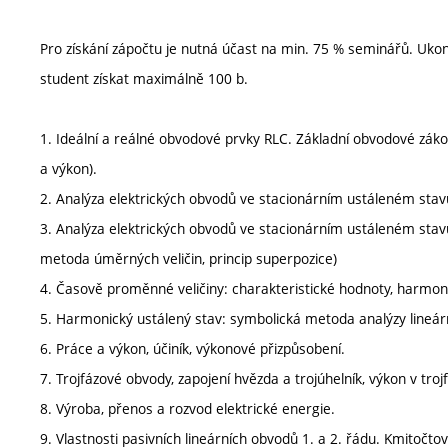
Pro získání zápočtu je nutná účast na min. 75 % seminářů. U
student získat maximálně 100 b.
1. Ideální a reálné obvodové prvky RLC. Základní obvodové záko
a výkon).
2. Analýza elektrických obvodů ve stacionárním ustáleném sta
3. Analýza elektrických obvodů ve stacionárním ustáleném stav
metoda úměrných veličin, princip superpozice)
4. Časově proměnné veličiny: charakteristické hodnoty, harmon
5. Harmonický ustálený stav: symbolická metoda analýzy lineá
6. Práce a výkon, účiník, výkonové přizpůsobení.
7. Trojfázové obvody, zapojení hvězda a trojúhelník, výkon v tr
8. Výroba, přenos a rozvod elektrické energie.
9. Vlastnosti pasivních lineárních obvodů 1. a 2. řádu. Kmitočtov