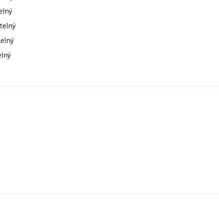
elný
telný
telný
elný