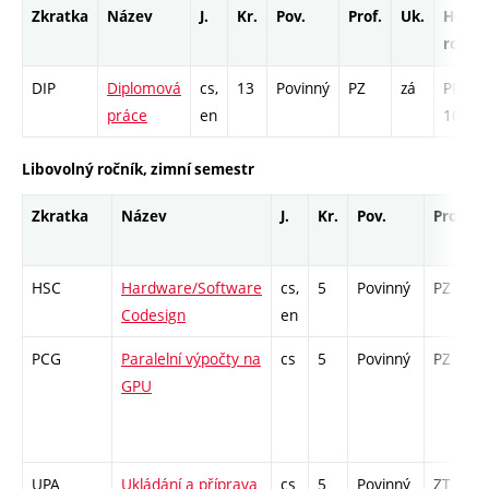
Zkratka
Název
J.
Kr.
Pov.
Prof.
Uk.
Hod.
rozsa
DIP
Diplomová
cs,
13
Povinný
PZ
zá
PR -
práce
en
169
Libovolný ročník, zimní semestr
Zkratka
Název
J.
Kr.
Pov.
Prof.
HSC
Hardware/Software
cs,
5
Povinný
PZ
Codesign
en
PCG
Paralelní výpočty na
cs
5
Povinný
PZ
GPU
UPA
Ukládání a příprava
cs
5
Povinný
ZT