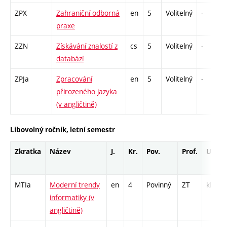
ZPX
Zahraniční odborná
en
5
Volitelný
-
praxe
ZZN
Získávání znalostí z
cs
5
Volitelný
-
databází
ZPJa
Zpracování
en
5
Volitelný
-
přirozeného jazyka
(v angličtině)
Libovolný ročník, letní semestr
Zkratka
Název
J.
Kr.
Pov.
Prof.
Uk.
MTIa
Moderní trendy
en
4
Povinný
ZT
kl
informatiky (v
angličtině)