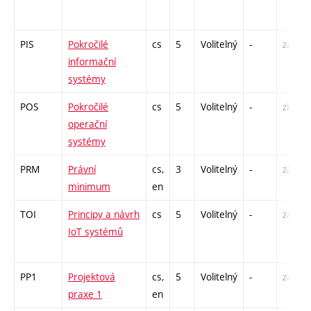
PIS
Pokročilé
cs
5
Volitelný
-
zá,zk
informační
systémy
POS
Pokročilé
cs
5
Volitelný
-
zk
operační
systémy
PRM
Právní
cs,
3
Volitelný
-
zá
minimum
en
TOI
Principy a návrh
cs
5
Volitelný
-
zá,zk
IoT systémů
PP1
Projektová
cs,
5
Volitelný
-
zá
praxe 1
en