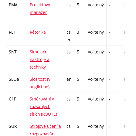
PMA
Projektový
cs
5
Volitelný
-
kl
manažer
RET
Rétorika
cs,
3
Volitelný
-
zá
en
SNT
Simulační
cs
5
Volitelný
-
zá,zk
nástroje a
techniky
SLOa
Složitost (v
en
5
Volitelný
-
zk
angličtině)
C1P
Směrování v
cs
5
Volitelný
-
kl
rozsáhlých
sítích (ROUTE)
SUR
Strojové učení a
cs
5
Volitelný
-
zk
rozpoznávání