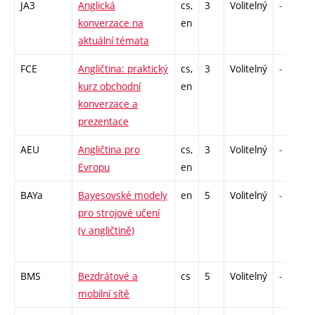
JA3
Anglická
cs,
3
Volitelný
-
konverzace na
en
aktuální témata
FCE
Angličtina: praktický
cs,
3
Volitelný
-
kurz obchodní
en
konverzace a
prezentace
AEU
Angličtina pro
cs,
3
Volitelný
-
Evropu
en
BAYa
Bayesovské modely
en
5
Volitelný
-
pro strojové učení
(v angličtině)
BMS
Bezdrátové a
cs
5
Volitelný
-
mobilní sítě