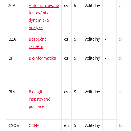
ATA
Automatizované
cs
5
Volitelný
-
zk
testování a
dynamická
analýza
BZA
Bezpečná
cs
5
Volitelný
-
zk
zařízení
BIF
Bioinformatika
cs
5
Volitelný
-
zk
BIN
Biologií
cs
5
Volitelný
-
zk
inspirované
počítače
CSOa
CCNA
en
5
Volitelný
-
kl