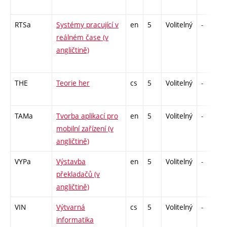
RTSa
Systémy pracující v
en
5
Volitelný
-
reálném čase (v
angličtině)
THE
Teorie her
cs
5
Volitelný
-
TAMa
Tvorba aplikací pro
en
5
Volitelný
-
mobilní zařízení (v
angličtině)
VYPa
Výstavba
en
5
Volitelný
-
překladačů (v
angličtině)
VIN
Výtvarná
cs
5
Volitelný
-
informatika