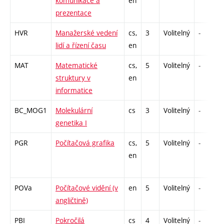
komunikace a
en
prezentace
HVR
Manažerské vedení
cs,
3
Volitelný
-
lidí a řízení času
en
MAT
Matematické
cs,
5
Volitelný
-
struktury v
en
informatice
BC_MOG1
Molekulární
cs
3
Volitelný
-
genetika I
PGR
Počítačová grafika
cs,
5
Volitelný
-
en
POVa
Počítačové vidění (v
en
5
Volitelný
-
angličtině)
PBI
Pokročilá
cs
4
Volitelný
-