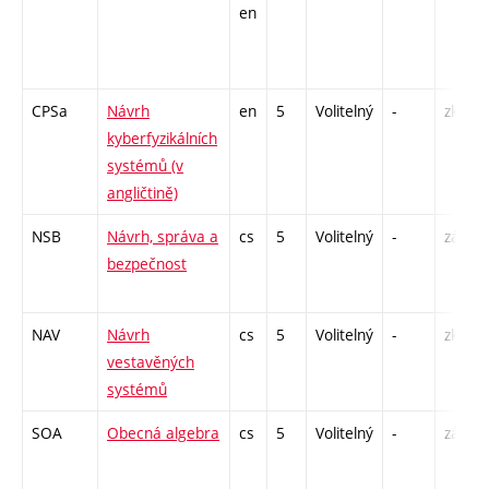
en
CPSa
Návrh
en
5
Volitelný
-
zk
kyberfyzikálních
systémů (v
angličtině)
NSB
Návrh, správa a
cs
5
Volitelný
-
zá,zk
bezpečnost
NAV
Návrh
cs
5
Volitelný
-
zk
vestavěných
systémů
SOA
Obecná algebra
cs
5
Volitelný
-
zá,zk