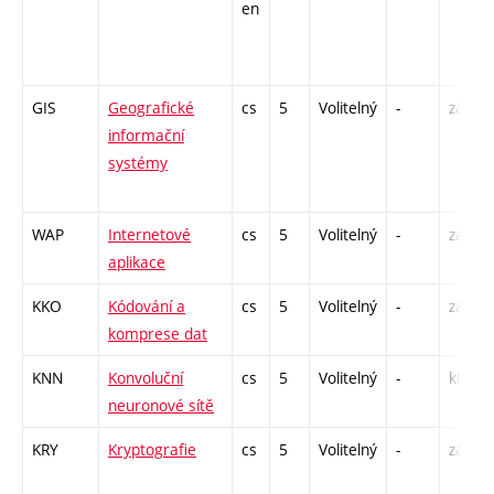
en
GIS
Geografické
cs
5
Volitelný
-
zá,zk
informační
systémy
WAP
Internetové
cs
5
Volitelný
-
zá,zk
aplikace
KKO
Kódování a
cs
5
Volitelný
-
zá,zk
komprese dat
KNN
Konvoluční
cs
5
Volitelný
-
kl
neuronové sítě
KRY
Kryptografie
cs
5
Volitelný
-
zá,zk