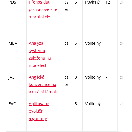
PDS
Přenos dat,
cs,
5
Povinný
PZ
zk
počítačové sítě
en
a protokoly
MBA
Analýza
cs
5
Volitelný
-
zk
systémů
založená na
modelech
JA3
Anglická
cs,
3
Volitelný
-
zá,zk
konverzace na
en
aktuální témata
EVO
Aplikované
cs
5
Volitelný
-
zk
evoluční
algoritmy