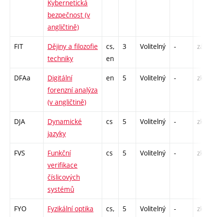
Kybernetická
bezpečnost (v
angličtině)
FIT
Dějiny a filozofie
cs,
3
Volitelný
-
zá
techniky
en
DFAa
Digitální
en
5
Volitelný
-
zk
forenzní analýza
(v angličtině)
DJA
Dynamické
cs
5
Volitelný
-
zk
jazyky
FVS
Funkční
cs
5
Volitelný
-
zk
verifikace
číslicových
systémů
FYO
Fyzikální optika
cs,
5
Volitelný
-
zk