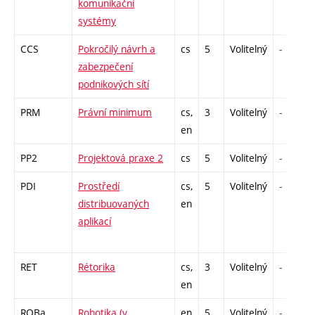
komunikační
systémy
CCS
Pokročilý návrh a
cs
5
Volitelný
-
zabezpečení
podnikových sítí
PRM
Právní minimum
cs,
3
Volitelný
-
en
PP2
Projektová praxe 2
cs
5
Volitelný
-
PDI
Prostředí
cs,
5
Volitelný
-
distribuovaných
en
aplikací
RET
Rétorika
cs,
3
Volitelný
-
en
ROBa
Robotika (v
en
5
Volitelný
-