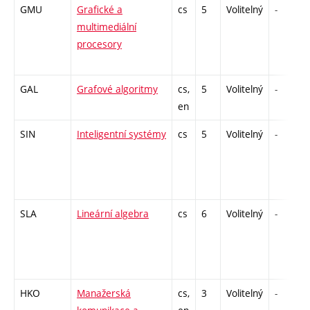
GMU
Grafické a
cs
5
Volitelný
-
multimediální
procesory
GAL
Grafové algoritmy
cs,
5
Volitelný
-
en
SIN
Inteligentní systémy
cs
5
Volitelný
-
SLA
Lineární algebra
cs
6
Volitelný
-
HKO
Manažerská
cs,
3
Volitelný
-