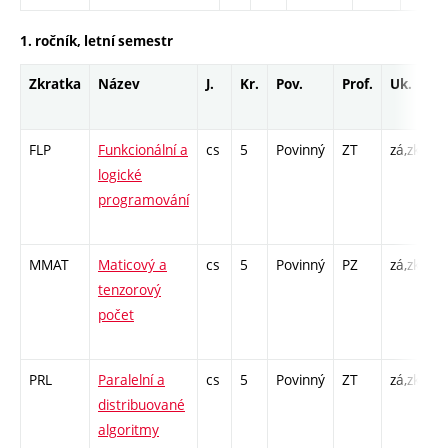
1. ročník, letní semestr
Zkratka
Název
J.
Kr.
Pov.
Prof.
Uk.
H
r
FLP
Funkcionální a
cs
5
Povinný
ZT
zá,zk
P
logické
C
programování
/ 
1
MMAT
Maticový a
cs
5
Povinný
PZ
zá,zk
P
tenzorový
C
počet
1
- 
PRL
Paralelní a
cs
5
Povinný
ZT
zá,zk
P
distribuované
P
algoritmy