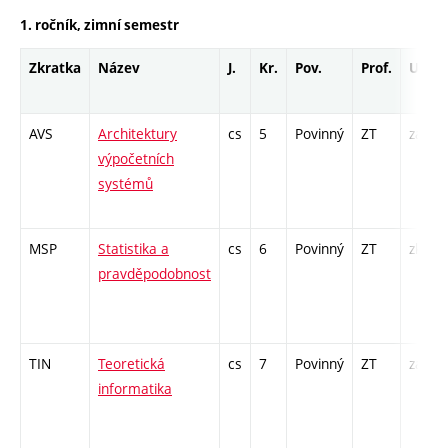
1. ročník, zimní semestr
Zkratka
Název
J.
Kr.
Pov.
Prof.
Uk.
AVS
Architektury
cs
5
Povinný
ZT
zá,zk
výpočetních
systémů
MSP
Statistika a
cs
6
Povinný
ZT
zk
pravděpodobnost
TIN
Teoretická
cs
7
Povinný
ZT
zá,zk
informatika