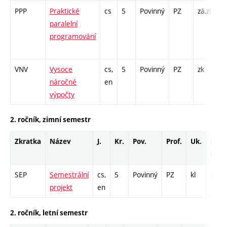
PPP
Praktické
cs
5
Povinný
PZ
zá,zk
P
paralelní
C
programování
/ 
1
VNV
Vysoce
cs,
5
Povinný
PZ
zk
P
náročné
en
C
výpočty
2. ročník, zimní semestr
Zkratka
Název
J.
Kr.
Pov.
Prof.
Uk.
Hod.
rozs
SEP
Semestrální
cs,
5
Povinný
PZ
kl
PR - 
projekt
en
2. ročník, letní semestr