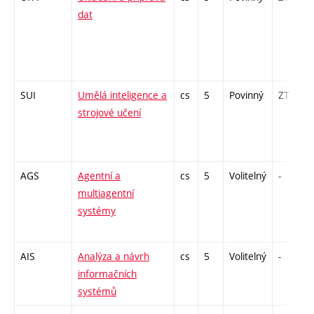
dat
SUI
Umělá inteligence a
cs
5
Povinný
ZT
strojové učení
AGS
Agentní a
cs
5
Volitelný
-
multiagentní
systémy
AIS
Analýza a návrh
cs
5
Volitelný
-
informačních
systémů