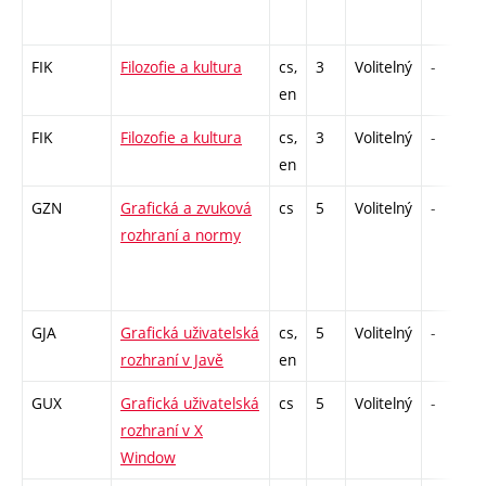
FIK
Filozofie a kultura
cs,
3
Volitelný
-
en
FIK
Filozofie a kultura
cs,
3
Volitelný
-
en
GZN
Grafická a zvuková
cs
5
Volitelný
-
rozhraní a normy
GJA
Grafická uživatelská
cs,
5
Volitelný
-
rozhraní v Javě
en
GUX
Grafická uživatelská
cs
5
Volitelný
-
rozhraní v X
Window