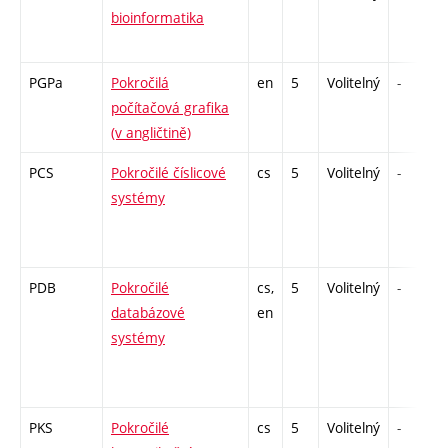
bioinformatika
PGPa
Pokročilá
en
5
Volitelný
-
počítačová grafika
(v angličtině)
PCS
Pokročilé číslicové
cs
5
Volitelný
-
systémy
PDB
Pokročilé
cs,
5
Volitelný
-
databázové
en
systémy
PKS
Pokročilé
cs
5
Volitelný
-