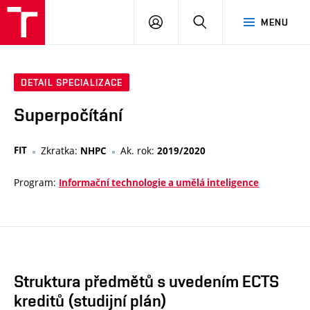
VUT
PŘIHLÁSIT
HLEDAT
MENU
SE
DETAIL SPECIALIZACE
Superpočítání
FIT
Zkratka:
Ak. rok:
NHPC
2019/2020
Program:
Informační technologie a umělá inteligence
Struktura předmětů s uvedením ECTS
kreditů (studijní plán)