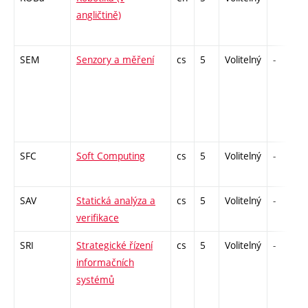
angličtině)
SEM
Senzory a měření
cs
5
Volitelný
-
SFC
Soft Computing
cs
5
Volitelný
-
SAV
Statická analýza a
cs
5
Volitelný
-
verifikace
SRI
Strategické řízení
cs
5
Volitelný
-
informačních
systémů