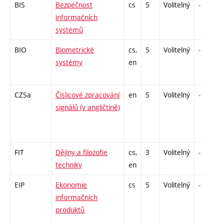
BIS
Bezpečnost
cs
5
Volitelný
-
informačních
systémů
BIO
Biometrické
cs,
5
Volitelný
-
systémy
en
CZSa
Číslicové zpracování
en
5
Volitelný
-
signálů (v angličtině)
FIT
Dějiny a filozofie
cs,
3
Volitelný
-
techniky
en
EIP
Ekonomie
cs
5
Volitelný
-
informačních
produktů