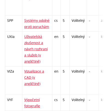
SPP
Systémy odolné
cs
5
Volitelný
-
zá,zk
proti poruchám
UXIa
Uživatelská
en
5
Volitelný
-
kl
zkušenost a
návrh rozhraní
a služeb (v
angličtině)
VIZa
Vizualizace a
en
5
Volitelný
-
kl
CAD (v
angličtině)
VYF
Výpočetní
cs
5
Volitelný
-
kl
fotografie