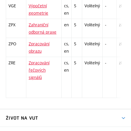
VGE
Výpočetní
cs,
5
Volitelný
-
zk
geometrie
en
ZPX
Zahraniční
en
5
Volitelný
-
zá
odborná praxe
ZPO
Zpracování
cs,
5
Volitelný
-
zk
obrazu
en
ZRE
Zpracování
cs,
5
Volitelný
-
zk
řečových
en
signálů
ŽIVOT NA VUT
Atmosféra VUT