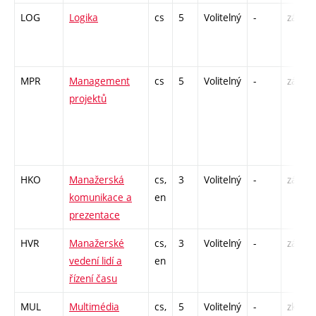
LOG
Logika
cs
5
Volitelný
-
zá,zk
MPR
Management
cs
5
Volitelný
-
zá,zk
projektů
HKO
Manažerská
cs,
3
Volitelný
-
zá
komunikace a
en
prezentace
HVR
Manažerské
cs,
3
Volitelný
-
zá
vedení lidí a
en
řízení času
MUL
Multimédia
cs,
5
Volitelný
-
zk