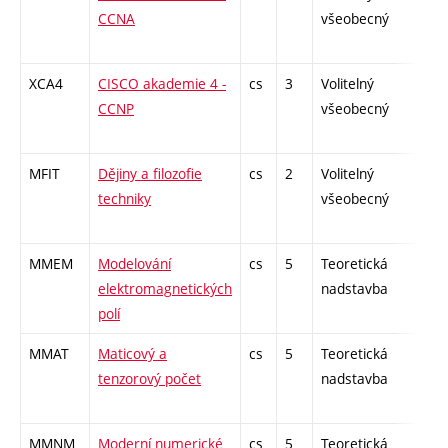
CCNA
všeobecný
XCA4
CISCO akademie 4 -
cs
3
Volitelný
-
CCNP
všeobecný
MFIT
Dějiny a filozofie
cs
2
Volitelný
-
techniky
všeobecný
MMEM
Modelování
cs
5
Teoretická
-
elektromagnetických
nadstavba
polí
MMAT
Maticový a
cs
5
Teoretická
-
tenzorový počet
nadstavba
MMNM
Moderní numerické
cs
5
Teoretická
-