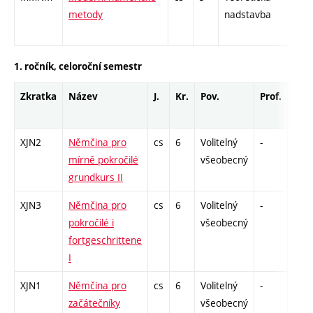
metody
nadstavba
1. ročník, celoroční semestr
Zkratka
Název
J.
Kr.
Pov.
Prof.
Uk.
XJN2
Němčina pro
cs
6
Volitelný
-
zá,z
mírně pokročilé
všeobecný
grundkurs II
XJN3
Němčina pro
cs
6
Volitelný
-
zá,z
pokročilé i
všeobecný
fortgeschrittene
I
XJN1
Němčina pro
cs
6
Volitelný
-
zá,z
začátečníky
všeobecný