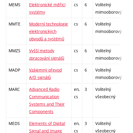
MEMS
Elektronické měřicí
cs
6
Volitelný
-
systémy
mimooborový
MMTE
Moderní technologie
cs
6
Volitelný
-
elektronických
mimooborový
obvodů a systémů
MMZS
Vyšší metody
cs
6
Volitelný
-
zpracování signálů
mimooborový
MADP
Vzájemný převod
cs
6
Volitelný
-
A/D signálů
mimooborový
MARC
Advanced Radio
en,
3
Volitelný
-
Communication
cs
všeobecný
Systems and Their
Components
MEDS
Elements of Digital
en,
3
Volitelný
-
Signal and Image
cs
všeobecný