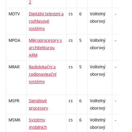
2
MDTV
Digitální televizní a
cs
6
Volitelný
-
z
rozhlasové
oborový
systémy
MPOA
Mikroprocesory s
cs
5
Volitelný
-
kl
architekturou
oborový
ARM
MRAR
Radiolokační a
cs
5
Volitelný
-
z
radionavigační
oborový
systémy
MSPR
Signálové
cs
6
Volitelný
-
z
procesory
oborový
MSMK
Systémy
cs
6
Volitelný
-
z
mobilních
oborový