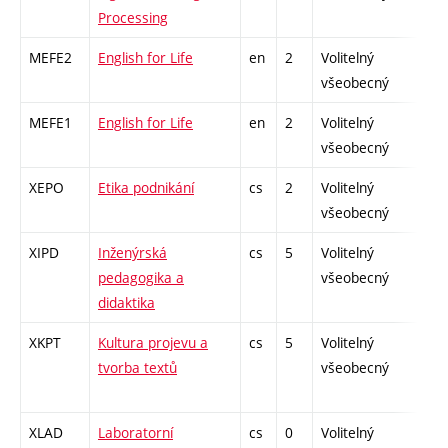
Processing
MEFE2
English for Life
en
2
Volitelný
-
všeobecný
MEFE1
English for Life
en
2
Volitelný
-
všeobecný
XEPO
Etika podnikání
cs
2
Volitelný
-
všeobecný
XIPD
Inženýrská
cs
5
Volitelný
-
pedagogika a
všeobecný
didaktika
XKPT
Kultura projevu a
cs
5
Volitelný
-
tvorba textů
všeobecný
XLAD
Laboratorní
cs
0
Volitelný
-