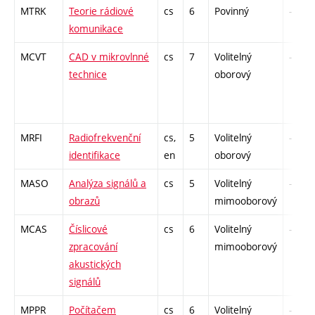
MTRK
Teorie rádiové
cs
6
Povinný
-
komunikace
MCVT
CAD v mikrovlnné
cs
7
Volitelný
-
technice
oborový
MRFI
Radiofrekvenční
cs,
5
Volitelný
-
identifikace
en
oborový
MASO
Analýza signálů a
cs
5
Volitelný
-
obrazů
mimooborový
MCAS
Číslicové
cs
6
Volitelný
-
zpracování
mimooborový
akustických
signálů
MPPR
Počítačem
cs
6
Volitelný
-