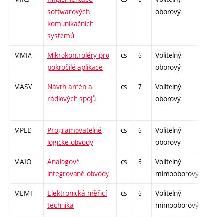
softwarových
oborový
komunikačních
systémů
MMIA
Mikrokontroléry pro
cs
6
Volitelný
-
pokročilé aplikace
oborový
MASV
Návrh antén a
cs
7
Volitelný
-
rádiových spojů
oborový
MPLD
Programovatelné
cs
6
Volitelný
-
logické obvody
oborový
MAIO
Analogové
cs
6
Volitelný
-
integrované obvody
mimooborový
MEMT
Elektronická měřicí
cs
6
Volitelný
-
technika
mimooborový