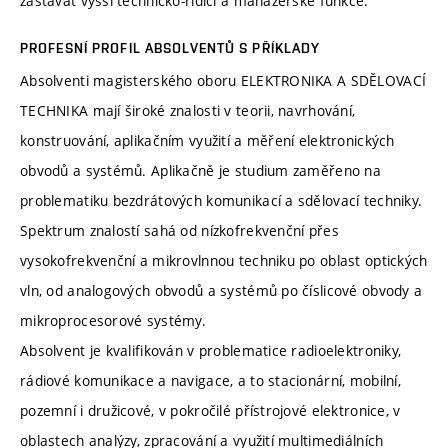
zastávat vyšší technicko-řídicí a manažerské funkce.
PROFESNÍ PROFIL ABSOLVENTŮ S PŘÍKLADY
Absolventi magisterského oboru ELEKTRONIKA A SDĚLOVACÍ
TECHNIKA mají široké znalosti v teorii, navrhování,
konstruování, aplikačním využití a měření elektronických
obvodů a systémů. Aplikačně je studium zaměřeno na
problematiku bezdrátových komunikací a sdělovací techniky.
Spektrum znalostí sahá od nízkofrekvenční přes
vysokofrekvenční a mikrovlnnou techniku po oblast optických
vln, od analogových obvodů a systémů po číslicové obvody a
mikroprocesorové systémy.
Absolvent je kvalifikován v problematice radioelektroniky,
rádiové komunikace a navigace, a to stacionární, mobilní,
pozemní i družicové, v pokročilé přístrojové elektronice, v
oblastech analýzy, zpracování a využití multimediálních