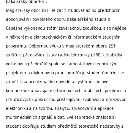
bakalářský obor EST.
Magisterský obor EST lze začít studovat až po předchozím
absolvování libovolného oboru bakalářského studia s
úspěšně vykonanou státní závěrečnou zkouškou, a to nejlépe
v některém elektrotechnickém či informatickém studijním
programu. Odbornou výuku v magisterském oboru EST
zajišťuje především Ústav radioelektroniky (UREL). Nabídka
volitelných předmětů spolu se samostatným technickým
projektem a diplomovou prací umožňuje studentům úžeji se
zaměřit na problematiku obvodů a systémů rádiové
komunikace a navigace (stacionárních, mobilních, pozemních
i družicových), pokročilou přístrojovou, zvukovou a obrazovou
elektroniku a na tvorbu, analýzu, zpracování a aplikace
multimediálních signálů a dat. Své teoretické znalosti si
student doplňuje studiem předmětů teoretické nadstavby z