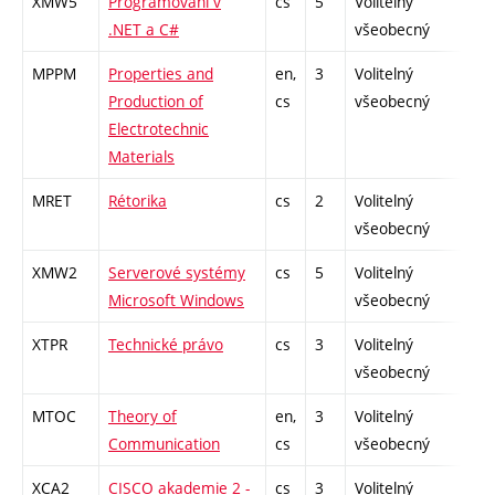
XMW5
Programování v
cs
5
Volitelný
-
.NET a C#
všeobecný
MPPM
Properties and
en,
3
Volitelný
-
Production of
cs
všeobecný
Electrotechnic
Materials
MRET
Rétorika
cs
2
Volitelný
-
všeobecný
XMW2
Serverové systémy
cs
5
Volitelný
-
Microsoft Windows
všeobecný
XTPR
Technické právo
cs
3
Volitelný
-
všeobecný
MTOC
Theory of
en,
3
Volitelný
-
Communication
cs
všeobecný
XCA2
CISCO akademie 2 -
cs
3
Volitelný
-