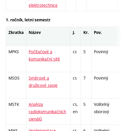
elektrotechnice
1. ročník, letní semestr
Zkratka
Název
J.
Kr.
Pov.
Pro
MPKS
Počítačové a
cs
5
Povinný
-
komunikační sítě
MSDS
Směrové a
cs
7
Povinný
-
družicové spoje
MSTK
Analýza
cs,
5
Volitelný
-
radiokomunikačních
en
oborový
signálů
MIKS
Implementace
cs
6
Volitelný
-