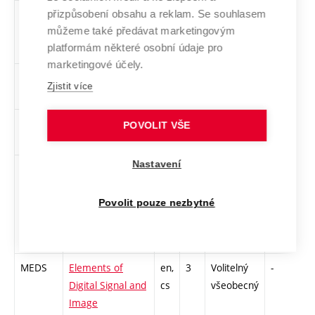
přizpůsobení obsahu a reklam. Se souhlasem
XPOU
Podvojné
cs
4
Volitelný
-
zk
můžeme také předávat marketingovým
účetnictví
všeobecný
platformám některé osobní údaje pro
marketingové účely.
XMW5
Programování v
cs
5
Volitelný
-
zk
Zjistit více
.NET a C#
všeobecný
MRET
Rétorika
cs
2
Volitelný
-
zá
POVOLIT VŠE
všeobecný
Nastavení
MARC
Advanced Radio
en,
3
Volitelný
-
kl
Communication
cs
všeobecný
Povolit pouze nezbytné
Systems and
Their
Components
MEDS
Elements of
en,
3
Volitelný
-
kl
Digital Signal and
cs
všeobecný
Image