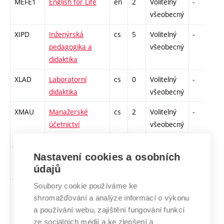
MEFE1
English for Life
en
2
Volitelný
-
kl
všeobecný
XIPD
Inženýrská
cs
5
Volitelný
-
zk
pedagogika a
všeobecný
didaktika
XLAD
Laboratorní
cs
0
Volitelný
-
zá
didaktika
všeobecný
XMAU
Manažerské
cs
2
Volitelný
-
zá
účetnictví
všeobecný
Nastavení cookies a osobních
XPSO
Pedagogická
cs
5
Volitelný
-
zk
údajů
psychologie
všeobecný
Soubory cookie používáme ke
XMW4
Podnikové
cs
5
Volitelný
-
zk
shromažďování a analýze informací o výkonu
technologie
všeobecný
a používání webu, zajištění fungování funkcí
Microsoft
ze sociálních médií a ke zlepšení a