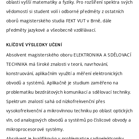
oblasti vyšší matematiky a fyziky. Pro rozšíření spektra svých
vědomostí si student volí i odborné předměty z ostatních
oborů magisterského studia FEKT VUT v Brně, dále
předměty jazykové a všeobecně vzdělávací.
KLÍČOVÉ VÝSLEDKY UČENÍ
Absolvent magisterského oboru ELEKTRONIKA A SDĚLOVACÍ
TECHNIKA má široké znalosti v teorii, navrhování,
konstruování, aplikačním využití a měření elektronických
obvodů a systémů. Aplikačně je studium zaměřeno na
problematiku bezdrátových komunikací a sdělovací techniky.
Spektrum znalostí sahá od nízkofrekvenční přes
vysokofrekvenční a mikrovlnnou techniku po oblast optických
vln, od analogových obvodů a systémů po číslicové obvody a
mikroprocesorové systémy.
Absolvent je kvalifikován v problematice radioelektroniky,