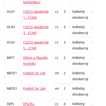
komunikací
XCA1
CISCO akademie
cs
3
Volitelný
-
z
1 - CCNA
všeobecný
XCA3
CISCO akademie
cs
3
Volitelný
-
z
3 - CCNP
všeobecný
XCA5
CISCO akademie
cs
3
Volitelný
-
z
5 - CCNP
všeobecný
MFIT
Dějiny a filozofie
cs
2
Volitelný
-
z
techniky
všeobecný
MEFE1
English for Life
en
2
Volitelný
-
kl
všeobecný
MEFE2
English for Life
en
2
Volitelný
-
z
všeobecný
XEPL
EPLAN -
cs
4
Volitelný
-
kl