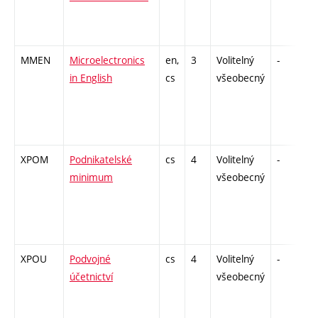
MMEN
Microelectronics
en,
3
Volitelný
-
kl
in English
cs
všeobecný
XPOM
Podnikatelské
cs
4
Volitelný
-
z
minimum
všeobecný
XPOU
Podvojné
cs
4
Volitelný
-
z
účetnictví
všeobecný