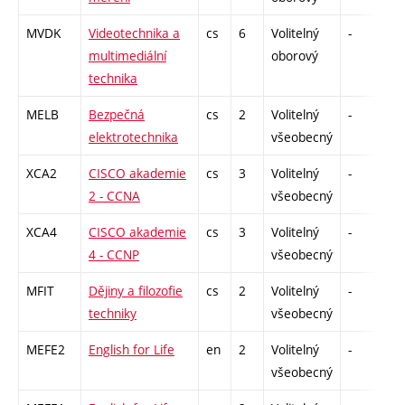
MVDK
Videotechnika a
cs
6
Volitelný
-
zá
multimediální
oborový
technika
MELB
Bezpečná
cs
2
Volitelný
-
zk
elektrotechnika
všeobecný
XCA2
CISCO akademie
cs
3
Volitelný
-
zk
2 - CCNA
všeobecný
XCA4
CISCO akademie
cs
3
Volitelný
-
zk
4 - CCNP
všeobecný
MFIT
Dějiny a filozofie
cs
2
Volitelný
-
zá
techniky
všeobecný
MEFE2
English for Life
en
2
Volitelný
-
zk
všeobecný