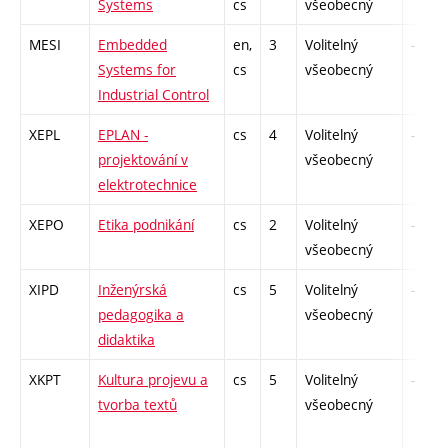
Systems
cs
všeobecný
MESI
Embedded
en,
3
Volitelný
-
Systems for
cs
všeobecný
Industrial Control
XEPL
EPLAN -
cs
4
Volitelný
-
projektování v
všeobecný
elektrotechnice
XEPO
Etika podnikání
cs
2
Volitelný
-
všeobecný
XIPD
Inženýrská
cs
5
Volitelný
-
pedagogika a
všeobecný
didaktika
XKPT
Kultura projevu a
cs
5
Volitelný
-
tvorba textů
všeobecný