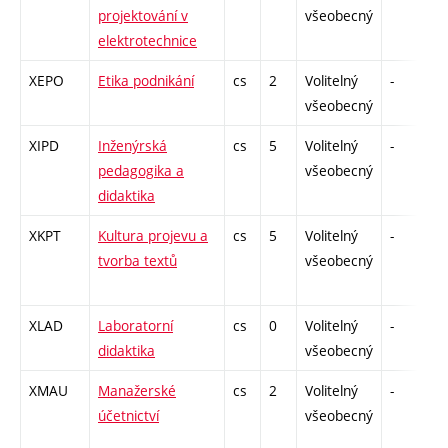
projektování v
všeobecný
elektrotechnice
XEPO
Etika podnikání
cs
2
Volitelný
-
z
všeobecný
XIPD
Inženýrská
cs
5
Volitelný
-
z
pedagogika a
všeobecný
didaktika
XKPT
Kultura projevu a
cs
5
Volitelný
-
z
tvorba textů
všeobecný
XLAD
Laboratorní
cs
0
Volitelný
-
z
didaktika
všeobecný
XMAU
Manažerské
cs
2
Volitelný
-
z
účetnictví
všeobecný