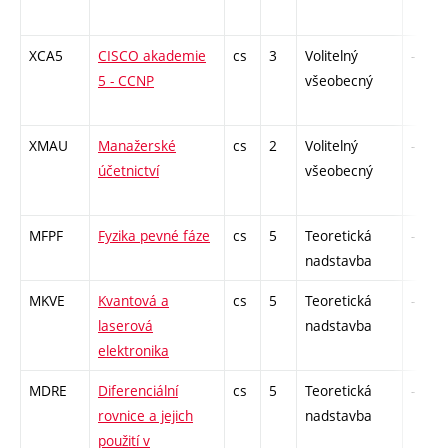
XCA5
CISCO akademie
cs
3
Volitelný
-
5 - CCNP
všeobecný
XMAU
Manažerské
cs
2
Volitelný
-
účetnictví
všeobecný
MFPF
Fyzika pevné fáze
cs
5
Teoretická
-
nadstavba
MKVE
Kvantová a
cs
5
Teoretická
-
laserová
nadstavba
elektronika
MDRE
Diferenciální
cs
5
Teoretická
-
rovnice a jejich
nadstavba
použití v