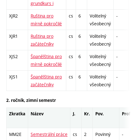
grundkurs i
XJR2
Ruština pro
cs
6
Volitelný
-
zá,z
mírně pokročilé
všeobecný
XJR1
Ruština pro
cs
6
Volitelný
-
zá,z
začátečníky
všeobecný
XJS2
Španělština pro
cs
6
Volitelný
-
zá,z
mírně pokročilé
všeobecný
XJS1
Španělština pro
cs
6
Volitelný
-
zá,z
začátečníky
všeobecný
2. ročník, zimní semestr
Zkratka
Název
J.
Kr.
Pov.
Prof.
U
MM2E
Semestrální práce
cs
2
Povinný
-
kl