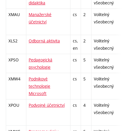
didaktika
všeobecný
XMAU
Manažerské
cs
2
Volitelný
-
účetnictví
všeobecný
XLS2
Odborná aktivita
cs,
2
Volitelný
-
en
všeobecný
XPSO
Pedagogická
cs
5
Volitelný
-
psychologie
všeobecný
XMW4
Podnikové
cs
5
Volitelný
-
technologie
všeobecný
Microsoft
XPOU
Podvojné účetnictví
cs
4
Volitelný
-
všeobecný