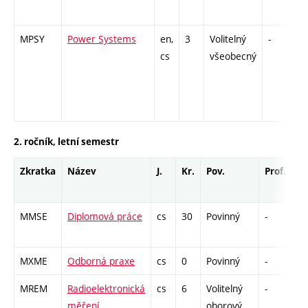
MPSY
Power Systems
en,
3
Volitelný
-
kl
cs
všeobecný
2. ročník, letní semestr
Zkratka
Název
J.
Kr.
Pov.
Prof.
Uk
MMSE
Diplomová práce
cs
30
Povinný
-
zá
MXME
Odborná praxe
cs
0
Povinný
-
zá
MREM
Radioelektronická
cs
6
Volitelný
-
zá
měření
oborový