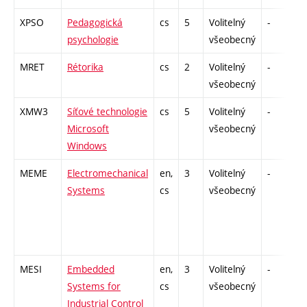
XPSO
Pedagogická
cs
5
Volitelný
-
z
psychologie
všeobecný
MRET
Rétorika
cs
2
Volitelný
-
z
všeobecný
XMW3
Síťové technologie
cs
5
Volitelný
-
z
Microsoft
všeobecný
Windows
MEME
Electromechanical
en,
3
Volitelný
-
kl
Systems
cs
všeobecný
MESI
Embedded
en,
3
Volitelný
-
kl
Systems for
cs
všeobecný
Industrial Control