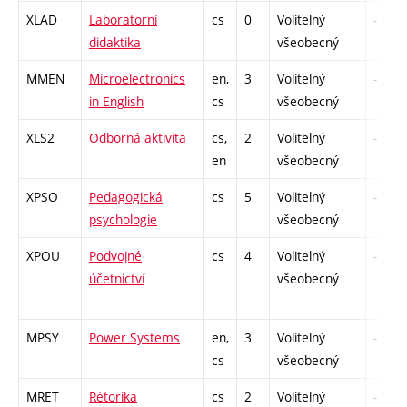
XLAD
Laboratorní
cs
0
Volitelný
-
didaktika
všeobecný
MMEN
Microelectronics
en,
3
Volitelný
-
in English
cs
všeobecný
XLS2
Odborná aktivita
cs,
2
Volitelný
-
en
všeobecný
XPSO
Pedagogická
cs
5
Volitelný
-
psychologie
všeobecný
XPOU
Podvojné
cs
4
Volitelný
-
účetnictví
všeobecný
MPSY
Power Systems
en,
3
Volitelný
-
cs
všeobecný
MRET
Rétorika
cs
2
Volitelný
-