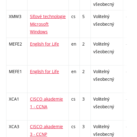
všeobecný
XMW3
Síťové technologie
cs
5
Volitelný
-
Microsoft
všeobecný
Windows
MEFE2
English for Life
en
2
Volitelný
-
všeobecný
MEFE1
English for Life
en
2
Volitelný
-
všeobecný
XCA1
CISCO akademie
cs
3
Volitelný
-
1 - CCNA
všeobecný
XCA3
CISCO akademie
cs
3
Volitelný
-
3 - CCNP
všeobecný