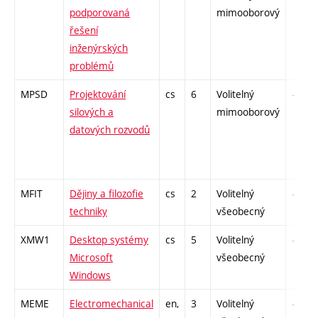
podporovaná
mimooborový
řešení
inženýrských
problémů
MPSD
Projektování
cs
6
Volitelný
-
silových a
mimooborový
datových rozvodů
MFIT
Dějiny a filozofie
cs
2
Volitelný
-
techniky
všeobecný
XMW1
Desktop systémy
cs
5
Volitelný
-
Microsoft
všeobecný
Windows
MEME
Electromechanical
en,
3
Volitelný
-