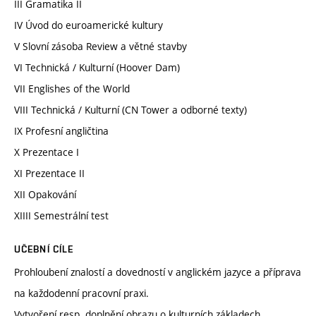
III Gramatika II
IV Úvod do euroamerické kultury
V Slovní zásoba Review a větné stavby
VI Technická / Kulturní (Hoover Dam)
VII Englishes of the World
VIII Technická / Kulturní (CN Tower a odborné texty)
IX Profesní angličtina
X Prezentace I
XI Prezentace II
XII Opakování
XIIII Semestrální test
UČEBNÍ CÍLE
Prohloubení znalostí a dovedností v anglickém jazyce a příprava
na každodenní pracovní praxi.
Vytvoření resp. doplnění obrazu o kulturních základech