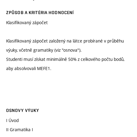
ZPŮSOB A KRITÉRIA HODNOCENÍ
Klasifikovaný zápočet
Klasifikovaný zápočet založený na látce probírané v průběhu
výuky, včetně gramatiky (viz "osnova").
Studenti musí získat minimálně 50% z celkového počtu bodů,
aby absolvovali MEFE1.
OSNOVY VÝUKY
I Úvod
II Gramatika I