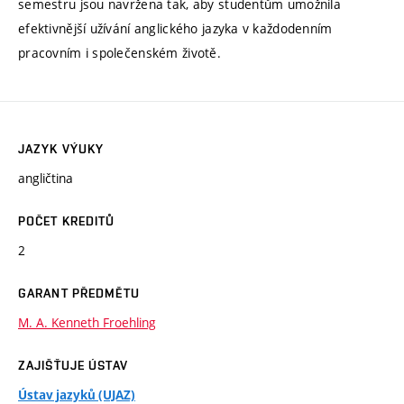
semestru jsou navržena tak, aby studentům umožnila
efektivnější užívání anglického jazyka v každodenním
pracovním i společenském životě.
JAZYK VÝUKY
angličtina
POČET KREDITŮ
2
GARANT PŘEDMĚTU
M. A. Kenneth Froehling
ZAJIŠŤUJE ÚSTAV
Ústav jazyků (UJAZ)