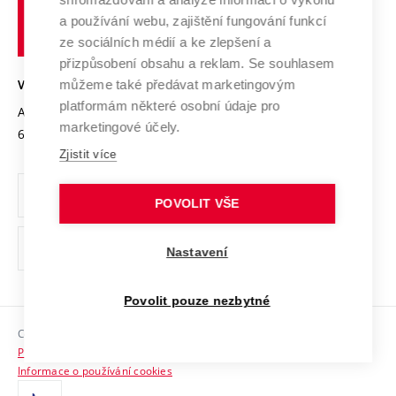
Udržitelná univerzita
učení
Služby univerzity
Transfer znalostí
a používání webu, zajištění fungování funkcí
technické
Podnikavá univerzita / ContriBUTe
Mezinárodní dohody
ze sociálních médií a ke zlepšení a
Open Science
v
Bezpečná univerzita
přizpůsobení obsahu a reklam. Se souhlasem
Univerzitní sítě
Brně
Projekty
můžeme také předávat marketingovým
VYSOKÉ UČENÍ TECHNICKÉ V BRNĚ
Vyznamenání
platformám některé osobní údaje pro
Projekty ze strukturálních fondů
Antonínská 548/1
www.vut.cz
marketingové účely.
Organizační struktura
602 00 Brno
vut@vutbr.cz
Specifický výzkum
Zjistit více
Úřední deska
Ochrana osobních údajů
POVOLIT VŠE
(externí
Pracovní příležitosti
Nastavení
odkaz)
Podpora a rozvoj zaměstnanců a studujících
Povolit pouze nezbytné
Rovné příležitosti
Copyright © 2026 VUT
Sociální bezpečí
Prohlášení o přístupnosti
HR Award
Informace o používání cookies