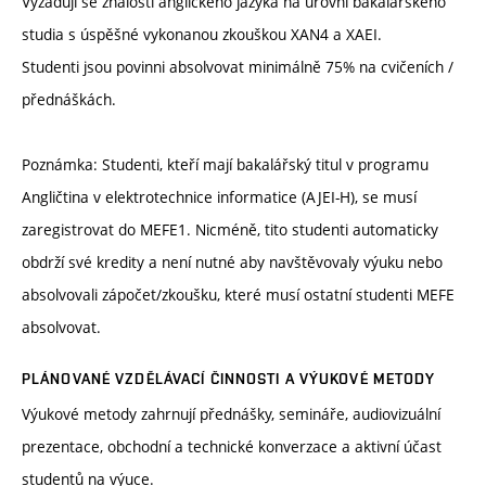
Vyžadují se znalosti anglického jazyka na úrovni bakalářského
studia s úspěšné vykonanou zkouškou XAN4 a XAEI.
Studenti jsou povinni absolvovat minimálně 75% na cvičeních /
přednáškách.
Poznámka: Studenti, kteří mají bakalářský titul v programu
Angličtina v elektrotechnice informatice (AJEI-H), se musí
zaregistrovat do MEFE1. Nicméně, tito studenti automaticky
obdrží své kredity a není nutné aby navštěvovaly výuku nebo
absolvovali zápočet/zkoušku, které musí ostatní studenti MEFE
absolvovat.
PLÁNOVANÉ VZDĚLÁVACÍ ČINNOSTI A VÝUKOVÉ METODY
Výukové metody zahrnují přednášky, semináře, audiovizuální
prezentace, obchodní a technické konverzace a aktivní účast
studentů na výuce.