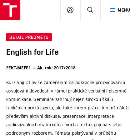
VUT
PŘIHLÁSIT
HLEDAT
MENU
SE
DETAIL PŘEDMĚTU
English for Life
FEKT-MEFE1
Ak. rok: 2017/2018
Kurz angličtiny se zaměřením na pokročilé procvičování a
osvojování dovedostí v rámci praktické verbální i písemné
komunikace. Semináře zahrnují nejen širokou škálu
funkčních prvků jazyka, ale také forem práce, k nimž náleží
především aktivní diskuse, prezentace, interpretace
audiovizuálních materiálů a tvorba textu spojená s jeho
podrobným rozborem. Témata pokrývaná v průběhu