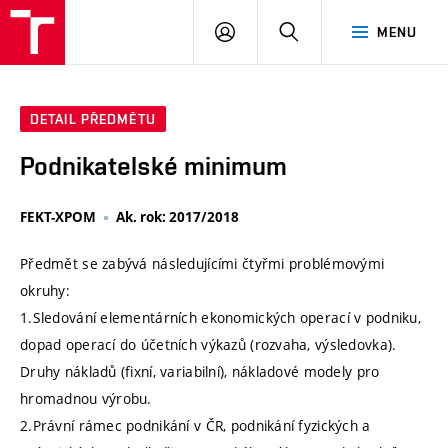
VUT
PŘIHLÁSIT
HLEDAT
MENU
SE
DETAIL PŘEDMĚTU
Podnikatelské minimum
FEKT-XPOM
Ak. rok: 2017/2018
Předmět se zabývá následujícími čtyřmi problémovými
okruhy:
1.Sledování elementárních ekonomických operací v podniku,
dopad operací do účetních výkazů (rozvaha, výsledovka).
Druhy nákladů (fixní, variabilní), nákladové modely pro
hromadnou výrobu.
2.Právní rámec podnikání v ČR, podnikání fyzických a