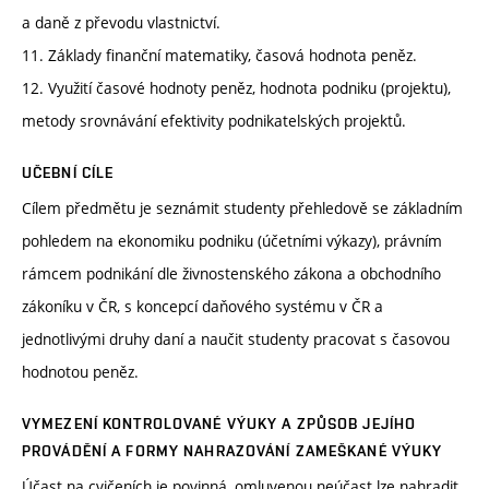
a daně z převodu vlastnictví.
11. Základy finanční matematiky, časová hodnota peněz.
12. Využití časové hodnoty peněz, hodnota podniku (projektu),
metody srovnávání efektivity podnikatelských projektů.
UČEBNÍ CÍLE
Cílem předmětu je seznámit studenty přehledově se základním
pohledem na ekonomiku podniku (účetními výkazy), právním
rámcem podnikání dle živnostenského zákona a obchodního
zákoníku v ČR, s koncepcí daňového systému v ČR a
jednotlivými druhy daní a naučit studenty pracovat s časovou
hodnotou peněz.
VYMEZENÍ KONTROLOVANÉ VÝUKY A ZPŮSOB JEJÍHO
PROVÁDĚNÍ A FORMY NAHRAZOVÁNÍ ZAMEŠKANÉ VÝUKY
Účast na cvičeních je povinná, omluvenou neúčast lze nahradit