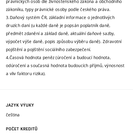
právnických osob dle živnostenského zákona a obchodního
zákoníku, typy právnické osoby podle českého práva.
3.Daňový systém ČR, základní informace o jednotlivých
druzích daní (u každé daně je popsán poplatník daně,
předmět zdanění a základ daně, aktuální daňové sazby,
výpočet výše daně, popis způsobu výběru daně). Zdravotní
pojištění a pojištění sociálního zabezpečení.
4.Časová hodnota peněz (úročení a budoucí hodnota,
odúročení a současná hodnota budoucích příjmů, výnosnost
a vliv faktoru rizika).
JAZYK VÝUKY
čeština
POČET KREDITŮ