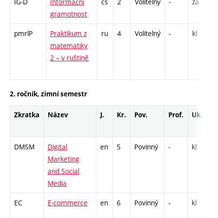
IG-D
Informační
cs
2
Volitelný
-
zá
gramotnost
pmrlP
Praktikum z
ru
4
Volitelný
-
kl
matematiky
/
2 – v ruštině
-
2. ročník, zimní semestr
Zkratka
Název
J.
Kr.
Pov.
Prof.
Uk.
DMSM
Digital
en
5
Povinný
-
kl
P
Marketing
C
and Social
Media
EC
E-commerce
en
6
Povinný
-
kl
P
C