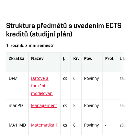
Struktura předmětů s uvedením ECTS
kreditů (studijní plán)
1. ročník, zimní semestr
Zkratka
Název
J.
Kr.
Pov.
Prof.
Uk.
DFM
Datové a
cs
6
Povinný
-
zá,zk
funkční
modelování
manPD
Management
cs
5
Povinný
-
zá,zk
MA1_MD
Matematika 1
cs
6
Povinný
-
zá,zk