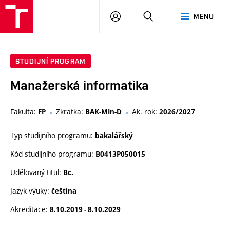
VUT
PŘIHLÁSIT
HLEDAT
MENU
SE
STUDIJNÍ PROGRAM
Manažerská informatika
Fakulta:
Zkratka:
Ak. rok:
FP
BAK-MIn-D
2026/2027
Typ studijního programu:
bakalářský
Kód studijního programu:
B0413P050015
Udělovaný titul:
Bc.
Jazyk výuky:
čeština
Akreditace:
8.10.2019 - 8.10.2029