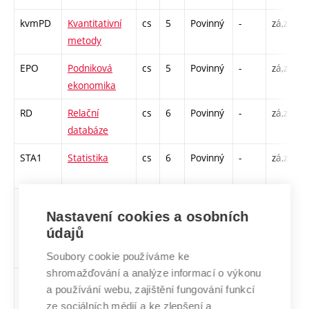
kvmPD
Kvantitativní
cs
5
Povinný
-
zá,zk
P
metody
C
EPO
Podniková
cs
5
Povinný
-
zá,zk
P
ekonomika
C
RD
Relační
cs
6
Povinný
-
zá,zk
P
databáze
C
STA1
Statistika
cs
6
Povinný
-
zá,zk
P
C
AOP1
Angličtina pro
en
3
Volitelný
-
zá,zk
C
Nastavení cookies a osobních
obchodní
/
údajů
praxi 1
3
-
Soubory cookie používáme ke
shromažďování a analýze informací o výkonu
DIT
Digitální
cs
3
Volitelný
-
zk
P
a používání webu, zajištění fungování funkcí
transformace
ze sociálních médií a ke zlepšení a