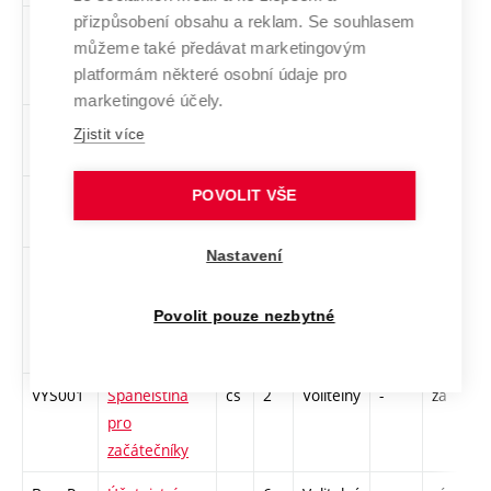
přizpůsobení obsahu a reklam. Se souhlasem
VYF001
Francouzština
cs
2
Volitelný
-
zá
C
můžeme také předávat marketingovým
pro
platformám některé osobní údaje pro
začátečníky
marketingové účely.
VYI001
Italština pro
cs
2
Volitelný
-
zá
C
Zjistit více
začátečníky
POVOLIT VŠE
VYN001
Němčina pro
cs
2
Volitelný
-
zá
C
začátečníky
Nastavení
PPP
Praktická
cs
4
Volitelný
-
kl
C
příprava
Povolit pouze nezbytné
projektů
IS/ICT
VYS001
Španělština
cs
2
Volitelný
-
zá
C
pro
začátečníky