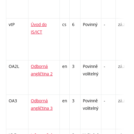
-
vtP
Úvod do
cs
6
Povinný
-
zá,zk
P
IS/ICT
/
-
OA2L
Odborná
en
3
Povinně
-
zá,zk
C
angličtina 2
volitelný
/
-
OA3
Odborná
en
3
Povinně
-
zá,zk
C
angličtina 3
volitelný
/
-