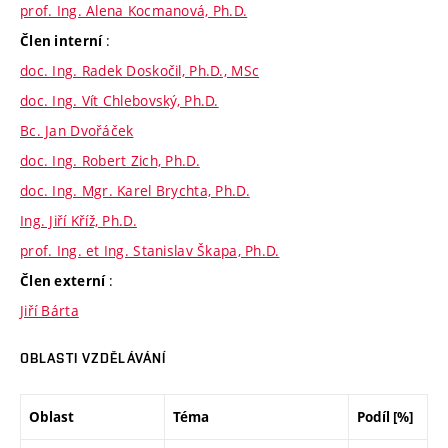
prof. Ing. Alena Kocmanová, Ph.D.
:
Člen interní
doc. Ing. Radek Doskočil, Ph.D., MSc
doc. Ing. Vít Chlebovský, Ph.D.
Bc. Jan Dvořáček
doc. Ing. Robert Zich, Ph.D.
doc. Ing. Mgr. Karel Brychta, Ph.D.
Ing. Jiří Kříž, Ph.D.
prof. Ing. et Ing. Stanislav Škapa, Ph.D.
:
Člen externí
Jiří Bárta
OBLASTI VZDĚLÁVÁNÍ
Oblast
Téma
Podíl [%]