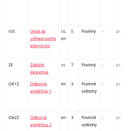
IUS
Úvod do
cs,
5
Povinný
-
zá,zk
softwarového
en
inženýrství
ZE
Základy
cs
7
Povinný
-
zá,zk
ekonomie
OA1Z
Odborná
en
3
Povinně
-
zá,zk
angličtina 1
volitelný
OA2Z
Odborná
en
3
Povinně
-
zá,zk
angličtina 2
volitelný