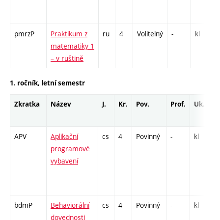
pmrzP
Praktikum z
ru
4
Volitelný
-
kl
matematiky 1
– v ruštině
1. ročník, letní semestr
Zkratka
Název
J.
Kr.
Pov.
Prof.
Uk.
APV
Aplikační
cs
4
Povinný
-
kl
P
programové
vybavení
/
-
bdmP
Behaviorální
cs
4
Povinný
-
kl
P
dovednosti