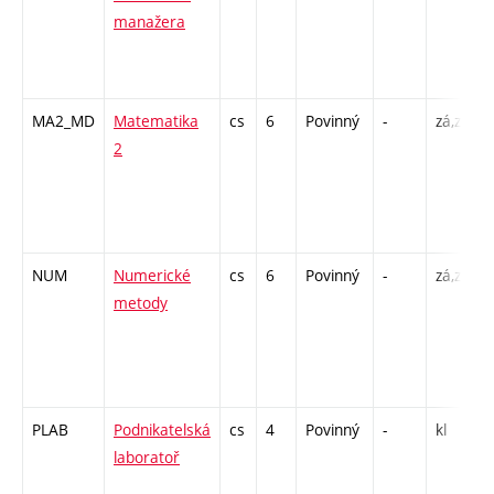
manažera
/
-
MA2_MD
Matematika
cs
6
Povinný
-
zá,zk
P
2
/
-
NUM
Numerické
cs
6
Povinný
-
zá,zk
P
metody
/
-
PLAB
Podnikatelská
cs
4
Povinný
-
kl
P
laboratoř
/