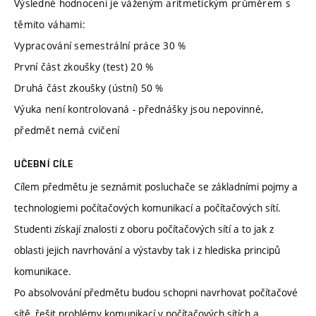
Výsledné hodnocení je váženým aritmetickým průměrem s
těmito váhami:
Vypracování semestrální práce 30 %
První část zkoušky (test) 20 %
Druhá část zkoušky (ústní) 50 %
Výuka není kontrolovaná - přednášky jsou nepovinné,
předmět nemá cvičení
UČEBNÍ CÍLE
Cílem předmětu je seznámit posluchače se základními pojmy a
technologiemi počítačových komunikací a počítačových sítí.
Studenti získají znalosti z oboru počítačových sítí a to jak z
oblasti jejich navrhování a výstavby tak i z hlediska principů
komunikace.
Po absolvování předmětu budou schopni navrhovat počítačové
sítě, řešit problémy komunikací v počítačových sítích a