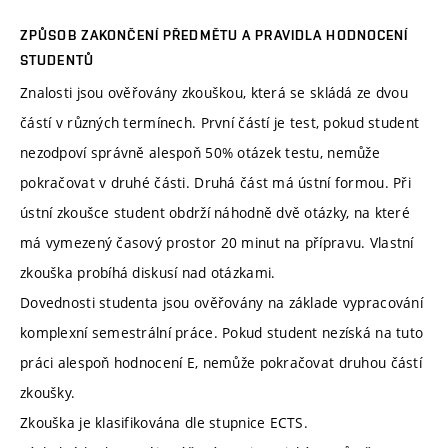
ZPŮSOB ZAKONČENÍ PŘEDMĚTU A PRAVIDLA HODNOCENÍ
STUDENTŮ
Znalosti jsou ověřovány zkouškou, která se skládá ze dvou
částí v různých termínech. První částí je test, pokud student
nezodpoví správně alespoň 50% otázek testu, nemůže
pokračovat v druhé části. Druhá část má ústní formou. Při
ústní zkoušce student obdrží náhodně dvě otázky, na které
má vymezený časový prostor 20 minut na přípravu. Vlastní
zkouška probíhá diskusí nad otázkami.
Dovednosti studenta jsou ověřovány na základe vypracování
komplexní semestrální práce. Pokud student nezíská na tuto
práci alespoň hodnocení E, nemůže pokračovat druhou částí
zkoušky.
Zkouška je klasifikována dle stupnice ECTS.