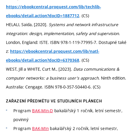
https://ebookcentral.proquest.com/lib/techlib-
. (CS)
ebooks/detail.action?docID=1887712
HELALI, Saida, [2020].
Systems and network infrastructure
integration: design, implementation, safety and supervision
.
London, England: ISTE. ISBN 978-1-119-77995-7. Dostupné také
z:
https://ebookcentral.proquest.com/lib/natl-
. (CS)
ebooks/detail.action?docID=6370368
WEST, Jill a WHITE, Curt M., [2023].
Data communications &
computer networks: a business user's approach
. Ninth edition.
Australia: Cengage. ISBN 978-0-357-50440-6. (CS)
ZAŘAZENÍ PŘEDMĚTU VE STUDIJNÍCH PLÁNECH
Program
BAK-MIn-D
bakalářský 1 ročník, letní semestr,
povinný
Program
BAK-MIn
bakalářský 2 ročník, letní semestr,