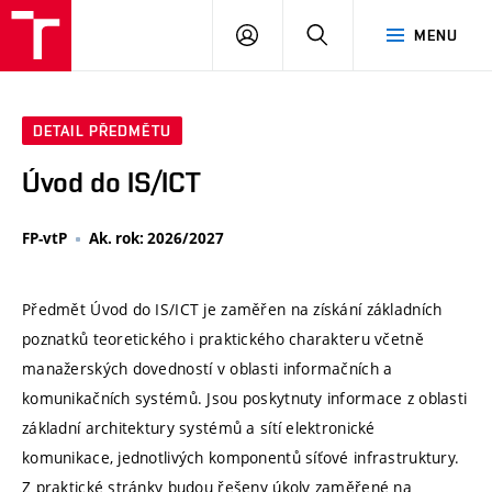
VUT
PŘIHLÁSIT
HLEDAT
MENU
SE
DETAIL PŘEDMĚTU
Úvod do IS/ICT
FP-vtP
Ak. rok: 2026/2027
Předmět Úvod do IS/ICT je zaměřen na získání základních
poznatků teoretického i praktického charakteru včetně
manažerských dovedností v oblasti informačních a
komunikačních systémů. Jsou poskytnuty informace z oblasti
základní architektury systémů a sítí elektronické
komunikace, jednotlivých komponentů síťové infrastruktury.
Z praktické stránky budou řešeny úkoly zaměřené na