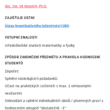
doc. Ing. Vít Novotný, Ph.D.
ZAJIŠŤUJE ÚSTAV
Ústav kvantitativního inženýrství (ÚKI)
VSTUPNÍ ZNALOSTI
středoškolské znalosti matematiky a fyziky
ZPŮSOB ZAKONČENÍ PŘEDMĚTU A PRAVIDLA HODNOCENÍ
STUDENTŮ
Zápočet:
Splnění následujících požadavků:
Účast na praktických cvičeních s max. 2 omluvenými
neúčastmi
Odevzdání a splnění individuálních úkolů / písemných prací s
hodnocením alespoň "dostatečně - E"