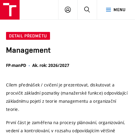
VUT
PŘIHLÁSIT
HLEDAT
MENU
SE
DETAIL PŘEDMĚTU
Management
FP-manPD
Ak. rok: 2026/2027
Cílem přednášek / cvičení je prezentovat, diskutovat a
procvičit základní poznatky (manažerské funkce) odpovídající
základnímu pojetí z teorie managementu a organizační
teorie.
První část je zaměřena na procesy plánování, organizování,
vedení a kontrolování, v rozsahu odpovídajícím většině