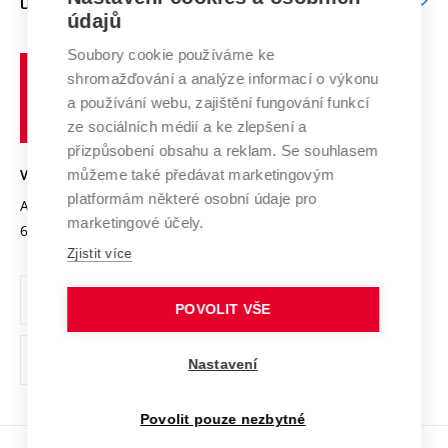
O UNIVERZITĚ
Doktorské studium
Podpora podnikání
E-přihláška
údajů
Zahraniční spolupráce
Systém zajišťování kvality výzkumu
Profil univerzity
Spolupráce se školami
Soubory cookie používáme ke
Vysoké
Výzkumné infrastruktury
shromažďování a analýze informací o výkonu
Udržitelná univerzita
učení
Služby univerzity
Transfer znalostí
a používání webu, zajištění fungování funkcí
technické
Podnikavá univerzita / ContriBUTe
Mezinárodní dohody
ze sociálních médií a ke zlepšení a
Open Science
v
Bezpečná univerzita
přizpůsobení obsahu a reklam. Se souhlasem
Univerzitní sítě
Brně
Projekty
můžeme také předávat marketingovým
VYSOKÉ UČENÍ TECHNICKÉ V BRNĚ
Vyznamenání
platformám některé osobní údaje pro
Projekty ze strukturálních fondů
Antonínská 548/1
www.vut.cz
marketingové účely.
Organizační struktura
602 00 Brno
vut@vutbr.cz
Specifický výzkum
Zjistit více
Úřední deska
Ochrana osobních údajů
POVOLIT VŠE
(externí
Pracovní příležitosti
Nastavení
odkaz)
Podpora a rozvoj zaměstnanců a studujících
Povolit pouze nezbytné
Rovné příležitosti