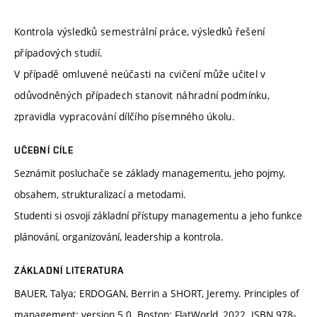
Kontrola výsledků semestrální práce, výsledků řešení
případových studií.
V případě omluvené neúčasti na cvičení může učitel v
odůvodněných případech stanovit náhradní podmínku,
zpravidla vypracování dílčího písemného úkolu.
UČEBNÍ CÍLE
Seznámit posluchače se základy managementu, jeho pojmy,
obsahem, strukturalizací a metodami.
Studenti si osvojí základní přístupy managementu a jeho funkce
plánování, organizování, leadership a kontrola.
ZÁKLADNÍ LITERATURA
BAUER, Talya; ERDOGAN, Berrin a SHORT, Jeremy. Principles of
management: version 5.0. Boston: FlatWorld, 2022. ISBN 978-