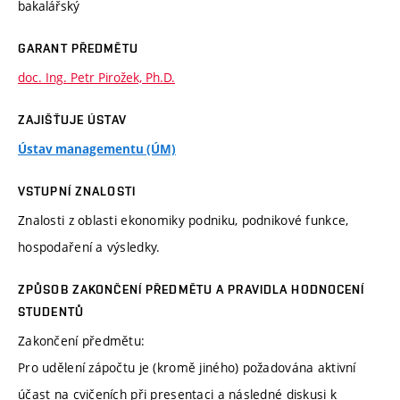
bakalářský
GARANT PŘEDMĚTU
doc. Ing. Petr Pirožek, Ph.D.
ZAJIŠŤUJE ÚSTAV
Ústav managementu (ÚM)
VSTUPNÍ ZNALOSTI
Znalosti z oblasti ekonomiky podniku, podnikové funkce,
hospodaření a výsledky.
ZPŮSOB ZAKONČENÍ PŘEDMĚTU A PRAVIDLA HODNOCENÍ
STUDENTŮ
Zakončení předmětu:
Pro udělení zápočtu je (kromě jiného) požadována aktivní
účast na cvičeních při presentaci a následné diskusi k