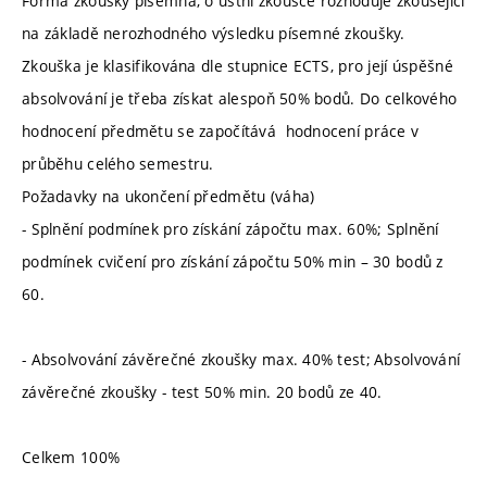
Forma zkoušky písemná, o ústní zkoušce rozhoduje zkoušející
na základě nerozhodného výsledku písemné zkoušky.
Zkouška je klasifikována dle stupnice ECTS, pro její úspěšné
absolvování je třeba získat alespoň 50% bodů. Do celkového
hodnocení předmětu se započítává hodnocení práce v
průběhu celého semestru.
Požadavky na ukončení předmětu (váha)
- Splnění podmínek pro získání zápočtu max. 60%; Splnění
podmínek cvičení pro získání zápočtu 50% min – 30 bodů z
60.
- Absolvování závěrečné zkoušky max. 40% test;
Absolvování
závěrečné zkoušky - test 50% min. 20 bodů ze 40.
Celkem 100%