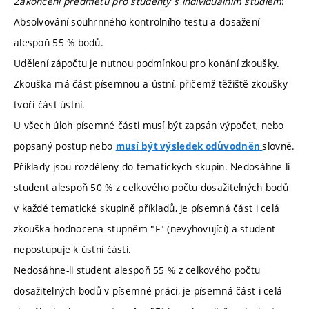
Zakončení předmětu pro studenty s individuálním studiem
:
Absolvování souhrnného kontrolního testu a dosažení
alespoň 55 % bodů.
Udělení zápočtu je nutnou podmínkou pro konání zkoušky.
Zkouška má část písemnou a ústní, přičemž těžiště zkoušky
tvoří část ústní.
U všech úloh písemné části musí být zapsán výpočet, nebo
popsaný postup nebo
slovně.
musí být výsledek odůvodněn
Příklady jsou rozděleny do tematických skupin. Nedosáhne-li
student alespoň 50 % z celkového počtu dosažitelných bodů
v každé tematické skupině příkladů, je písemná část i celá
zkouška hodnocena stupněm "F" (nevyhovující) a student
nepostupuje k ústní části.
Nedosáhne-li student alespoň 55 % z celkového počtu
dosažitelných bodů v písemné práci, je písemná část i celá