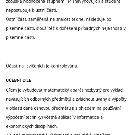
zkouška hodnocena stupněm "F" (nevyhovující) a student
nepostupuje k ústní části.
Ústní část, zaměřená na znalost teorie, následuje po
písemné části, slouží též k dořešení případných nejasností v
písemné části.
Účast na cvičeních je kontrolována.
UČEBNÍ CÍLE
Cílem je vybudovat matematický aparát nezbytný pro výklad
navazujících odborných předmětů a zvládnout úvahy a výpočty
v oblasti dané osnovou předmětu (i s ohledem na používání
výpočetní techniky) včetně aplikací v informatice a
ekonomických disciplínách.