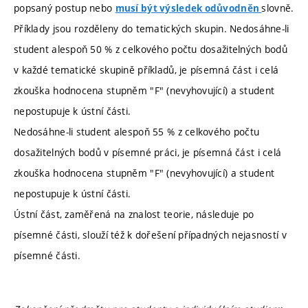
popsaný postup nebo
slovně.
musí být výsledek odůvodněn
Příklady jsou rozděleny do tematických skupin. Nedosáhne-li
student alespoň 50 % z celkového počtu dosažitelných bodů
v každé tematické skupině příkladů, je písemná část i celá
zkouška hodnocena stupněm "F" (nevyhovující) a student
nepostupuje k ústní části.
Nedosáhne-li student alespoň 55 % z celkového počtu
dosažitelných bodů v písemné práci, je písemná část i celá
zkouška hodnocena stupněm "F" (nevyhovující) a student
nepostupuje k ústní části.
Ústní část, zaměřená na znalost teorie, následuje po
písemné části, slouží též k dořešení případných nejasností v
písemné části.