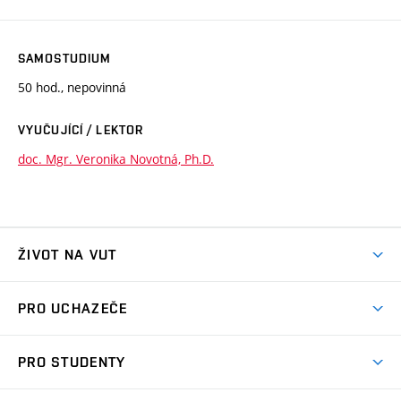
SAMOSTUDIUM
50 hod., nepovinná
VYUČUJÍCÍ / LEKTOR
doc. Mgr. Veronika Novotná, Ph.D.
ŽIVOT NA VUT
Atmosféra VUT
PRO UCHAZEČE
Prostory školy
Proč na VUT
Koleje
PRO STUDENTY
Studijní programy
Stravování
Předměty
Studijní předpisy
Studium a stáže v zahraničí
Stipendia