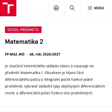
VUT
PŘIHLÁSIT
HLEDAT
MENU
SE
DETAIL PŘEDMĚTU
Matematika 2
FP-MA2_MD
Ak. rok: 2026/2027
Je součástí teoretického základu oboru a navazuje na
předmět Matematika I. Obsahem je hlavní část
diferenciálního počtu a integrální počet funkce jedné
proměnné, vybrané základní typy obyčejných diferenciálních
rovnic a diferenciální počet funkce více proměnných.