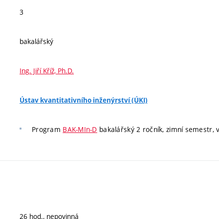
3
bakalářský
Ing. Jiří Kříž, Ph.D.
Ústav kvantitativního inženýrství (ÚKI)
Program
BAK-MIn-D
bakalářský 2 ročník, zimní semestr, v
26 hod., nepovinná