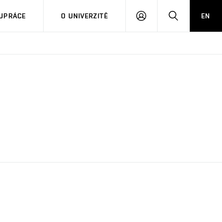
PŘIHLÁSIT
HLEDAT
UPRÁCE
O UNIVERZITĚ
EN
SE