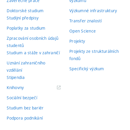
Závěrečné práce
výzkumu
Doktorské studium
Výzkumné infrastruktury
Studijní předpisy
Transfer znalostí
Poplatky za studium
Open Science
Zpracování osobních údajů
Projekty
studentů
Projekty ze strukturálních
Studium a stáže v zahraničí
fondů
Uznání zahraničního
Specifický výzkum
vzdělání
Stipendia
(externí
Knihovny
odkaz)
Sociální bezpečí
Studium bez bariér
Podpora podnikání