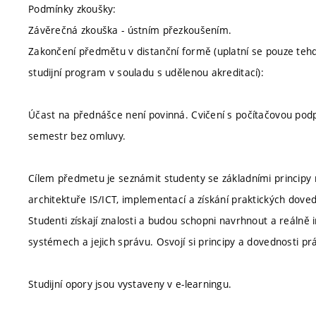
Podmínky zkoušky:
Závěrečná zkouška - ústním přezkoušením.
Zakončení předmětu v distanční formě (uplatní se pouze tehdy
studijní program v souladu s udělenou akreditací):
Účast na přednášce není povinná. Cvičení s počítačovou pod
semestr bez omluvy.
Cílem předmetu je seznámit studenty se základními principy 
architektuře IS/ICT, implementací a získání praktických dov
Studenti získají znalosti a budou schopni navrhnout a reáln
systémech a jejich správu. Osvojí si principy a dovednosti 
Studijní opory jsou vystaveny v e-learningu.