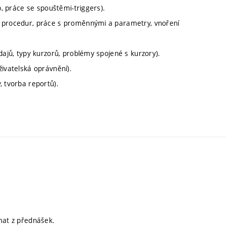
b, práce se spouštěmi-triggers).
h procedur, práce s proměnnými a parametry, vnoření
dajů, typy kurzorů, problémy spojené s kurzory).
živatelská oprávnění).
, tvorba reportů).
mat z přednášek.