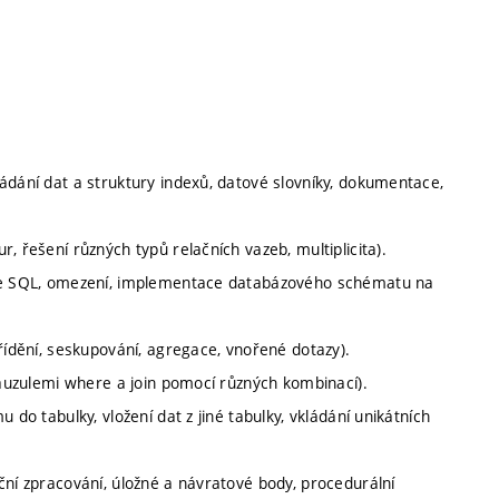
ádání dat a struktury indexů, datové slovníky, dokumentace,
, řešení různých typů relačních vazeb, multiplicita).
zyce SQL, omezení, implementace databázového schématu na
řídění, seskupování, agregace, vnořené dotazy).
klauzulemi where a join pomocí různých kombinací).
 do tabulky, vložení dat z jiné tabulky, vkládání unikátních
ční zpracování, úložné a návratové body, procedurální