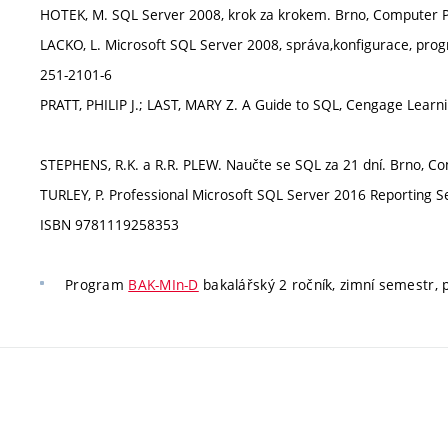
HOTEK, M. SQL Server 2008, krok za krokem. Brno, Computer Pr
LACKO, L. Microsoft SQL Server 2008, správa,konfigurace, pro
251-2101-6
PRATT, PHILIP J.; LAST, MARY Z. A Guide to SQL, Cengage Learn
STEPHENS, R.K. a R.R. PLEW. Naučte se SQL za 21 dní. Brno, C
TURLEY, P. Professional Microsoft SQL Server 2016 Reporting Se
ISBN 9781119258353
Program
BAK-MIn-D
bakalářský 2 ročník, zimní semestr, 