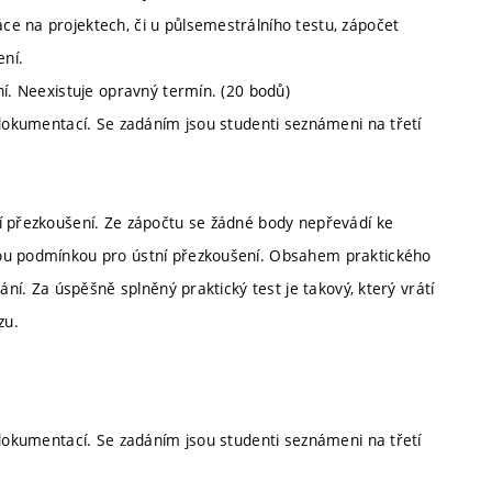
e na projektech, či u půlsemestrálního testu, zápočet
ení.
ní. Neexistuje opravný termín. (20 bodů)
 dokumentací. Se zadáním jsou studenti seznámeni na třetí
í přezkoušení. Ze zápočtu se žádné body nepřevádí ke
nou podmínkou pro ústní přezkoušení. Obsahem praktického
ání. Za úspěšně splněný praktický test je takový, který vrátí
zu.
 dokumentací. Se zadáním jsou studenti seznámeni na třetí