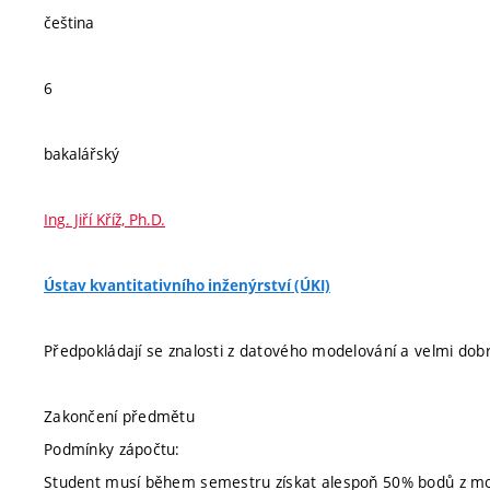
čeština
6
bakalářský
Ing. Jiří Kříž, Ph.D.
Ústav kvantitativního inženýrství (ÚKI)
Předpokládají se znalosti z datového modelování a velmi dob
Zakončení předmětu
Podmínky zápočtu:
Student musí během semestru získat alespoň 50% bodů z mo