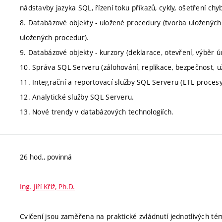
nádstavby jazyka SQL, řízení toku příkazů, cykly, ošetření chy
8. Databázové objekty - uložené procedury (tvorba uloženýc
uložených procedur).
9. Databázové objekty - kurzory (deklarace, otevření, výběr ú
10. Správa SQL Serveru (zálohování, replikace, bezpečnost, u
11. Integrační a reportovací služby SQL Serveru (ETL procesy
12. Analytické služby SQL Serveru.
13. Nové trendy v databázových technologiích.
26 hod., povinná
Ing. Jiří Kříž, Ph.D.
Cvičení jsou zaměřena na praktické zvládnutí jednotlivých té