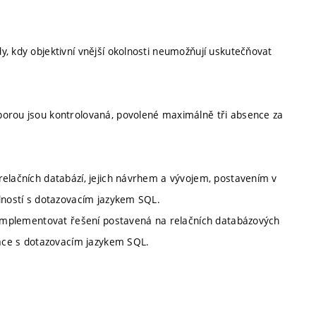
, kdy objektivní vnější okolnosti neumožňují uskutečňovat
porou jsou kontrolovaná, povolené maximálně tři absence za
relačních databází, jejich návrhem a vývojem, postavením v
edností s dotazovacím jazykem SQL.
ě implementovat řešení postavená na relačních databázových
práce s dotazovacím jazykem SQL.