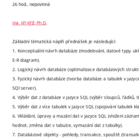
26 hod., nepovinná
Ing. Jiří Kříž, Ph.D.
Základní tématická náplň přednášek je následující:
1. Konceptuální návrh databáze (modelování, datové typy, ukl
E-R diagram).
2. Logický návrh databáze (optimalizace databázových struktur
3. Fyzický návrh databáze (tvorba databáze a tabulek v ja
SQl server).
4. Výběr dat z databáze v jazyce SQL (výběr sloupců, řádků, t
5. Výběr dat z více tabulek v jazyce SQL (spojování tabulek 
6. Vkládání, úpravy a mazání dat v jazyce SQL (vložení záznamu
hodnot, změna dat v tabulce, vymazání dat z tabulky).
7. Databázové objekty - pohledy, transakce, spouště (transak