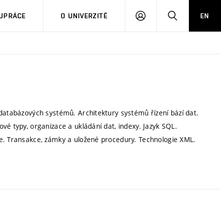
PŘIHLÁSIT
HLEDAT
UPRÁCE
O UNIVERZITĚ
EN
SE
 databázových systémů. Architektury systémů řízení bází dat.
vé typy, organizace a ukládání dat, indexy. Jazyk SQL.
ce. Transakce, zámky a uložené procedury. Technologie XML.