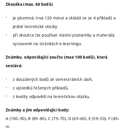
Zkouška (max. 60 bodů)
je písemná, trvá 120 minut a skládá se ze 4 příkladů a
jedné teoretické otázky.
při zkoušce lze používat vlastní poznámky a materiály
vystavené na stránkách e-learningu.
Známku, odpovídající součtu (max 100 bodů), která
sestává:
z dosažených bodů ze semestrálních úloh,
z výsledků řešených příkladů,
z kvality odpovědí na teoretickou otázku.
Známky a jim odpovídající body:
A (100–90), B (89–80), C (79–70), D (69–60), E (59–50), F (49–
0).