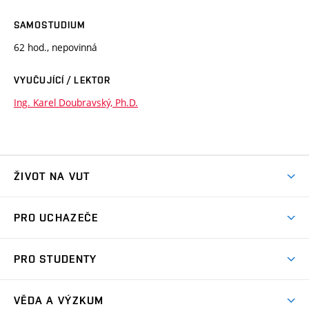
SAMOSTUDIUM
62 hod., nepovinná
VYUČUJÍCÍ / LEKTOR
Ing. Karel Doubravský, Ph.D.
ŽIVOT NA VUT
Atmosféra VUT
PRO UCHAZEČE
Prostory školy
Proč na VUT
Koleje
PRO STUDENTY
Studijní programy
Stravování
Předměty
Studijní předpisy
Studium a stáže v zahraničí
Stipendia
Dny otevřených dveří
VĚDA A VÝZKUM
Sport na VUT