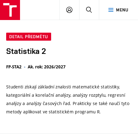
VUT
PŘIHLÁSIT
HLEDAT
MENU
SE
DETAIL PŘEDMĚTU
Statistika 2
FP-STA2
Ak. rok: 2026/2027
Studenti získají základní znalosti matematické statistiky,
kategoriální a korelační analýzy, analýzy rozptylu, regresní
analýzy a analýzy časových řad. Prakticky se také naučí tyto
metody aplikovat ve statistickém programu R.