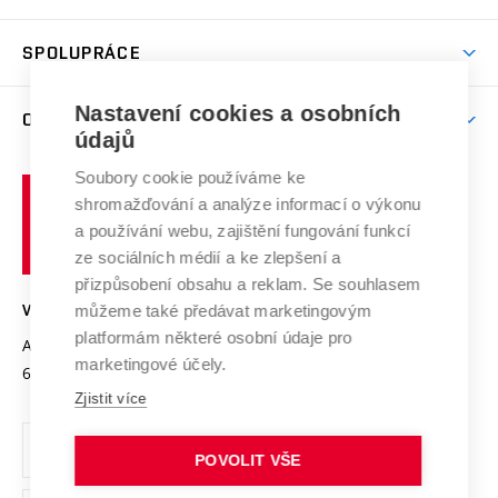
(externí
Studijní programy
Poplatky za studium
Uznání zahraničního vzdělání
Knihovny
Aktivity pro juniory
Studentský život
odkaz)
Věda a výzkum na VUT
Harmonogram akademického roku
Zpracování osobních údajů studentů
Sociální bezpečí
SPOLUPRÁCE
Celoživotní vzdělávání
Brno
Podpora excelence
Závěrečné práce
Studium bez bariér
Zpracování osobních údajů uchazečů o studium
Firemní spolupráce
Mezinárodní vědecká rada
Nastavení cookies a osobních
O UNIVERZITĚ
Doktorské studium
Podpora podnikání
E-přihláška
údajů
Zahraniční spolupráce
Systém zajišťování kvality výzkumu
Profil univerzity
Spolupráce se školami
Soubory cookie používáme ke
Vysoké
Výzkumné infrastruktury
shromažďování a analýze informací o výkonu
Udržitelná univerzita
učení
Služby univerzity
Transfer znalostí
a používání webu, zajištění fungování funkcí
technické
Podnikavá univerzita / ContriBUTe
Mezinárodní dohody
ze sociálních médií a ke zlepšení a
Open Science
v
Bezpečná univerzita
přizpůsobení obsahu a reklam. Se souhlasem
Univerzitní sítě
Brně
Projekty
můžeme také předávat marketingovým
VYSOKÉ UČENÍ TECHNICKÉ V BRNĚ
Vyznamenání
platformám některé osobní údaje pro
Projekty ze strukturálních fondů
Antonínská 548/1
www.vut.cz
marketingové účely.
Organizační struktura
602 00 Brno
vut@vutbr.cz
Specifický výzkum
Zjistit více
Úřední deska
Ochrana osobních údajů
POVOLIT VŠE