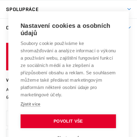
Studentský život
odkaz)
Věda a výzkum na VUT
Harmonogram akademického roku
Zpracování osobních údajů studentů
Sociální bezpečí
SPOLUPRÁCE
Celoživotní vzdělávání
Brno
Podpora excelence
Závěrečné práce
Studium bez bariér
Zpracování osobních údajů uchazečů o studium
Firemní spolupráce
Mezinárodní vědecká rada
Nastavení cookies a osobních
O UNIVERZITĚ
Doktorské studium
Podpora podnikání
E-přihláška
údajů
Zahraniční spolupráce
Systém zajišťování kvality výzkumu
Profil univerzity
Spolupráce se školami
Soubory cookie používáme ke
Vysoké
Výzkumné infrastruktury
shromažďování a analýze informací o výkonu
Udržitelná univerzita
učení
Služby univerzity
Transfer znalostí
a používání webu, zajištění fungování funkcí
technické
Podnikavá univerzita / ContriBUTe
Mezinárodní dohody
ze sociálních médií a ke zlepšení a
Open Science
v
Bezpečná univerzita
přizpůsobení obsahu a reklam. Se souhlasem
Univerzitní sítě
Brně
Projekty
můžeme také předávat marketingovým
VYSOKÉ UČENÍ TECHNICKÉ V BRNĚ
Vyznamenání
platformám některé osobní údaje pro
Projekty ze strukturálních fondů
Antonínská 548/1
www.vut.cz
marketingové účely.
Organizační struktura
602 00 Brno
vut@vutbr.cz
Specifický výzkum
Zjistit více
Úřední deska
Ochrana osobních údajů
POVOLIT VŠE
(externí
Pracovní příležitosti