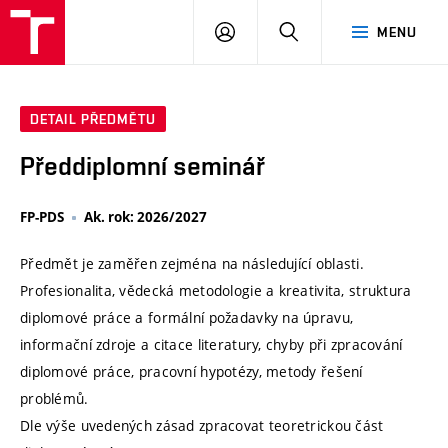
VUT
PŘIHLÁSIT
HLEDAT
MENU
SE
DETAIL PŘEDMĚTU
Předdiplomní seminář
FP-PDS
Ak. rok: 2026/2027
Předmět je zaměřen zejména na následující oblasti.
Profesionalita, vědecká metodologie a kreativita, struktura
diplomové práce a formální požadavky na úpravu,
informační zdroje a citace literatury, chyby při zpracování
diplomové práce, pracovní hypotézy, metody řešení
problémů.
Dle výše uvedených zásad zpracovat teoretrickou část