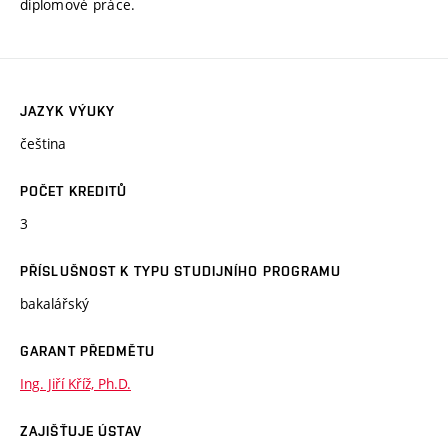
diplomové práce.
JAZYK VÝUKY
čeština
POČET KREDITŮ
3
PŘÍSLUŠNOST K TYPU STUDIJNÍHO PROGRAMU
bakalářský
GARANT PŘEDMĚTU
Ing. Jiří Kříž, Ph.D.
ZAJIŠŤUJE ÚSTAV