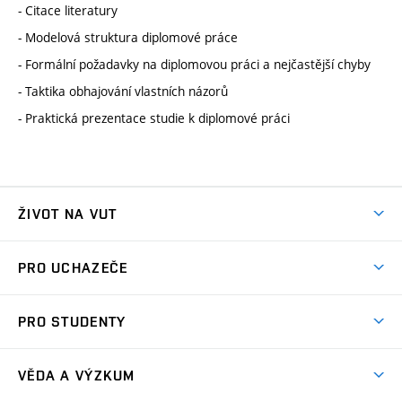
- Citace literatury
- Modelová struktura diplomové práce
- Formální požadavky na diplomovou práci a nejčastější chyby
- Taktika obhajování vlastních názorů
- Praktická prezentace studie k diplomové práci
ŽIVOT NA VUT
Atmosféra VUT
PRO UCHAZEČE
Prostory školy
Proč na VUT
Koleje
PRO STUDENTY
Studijní programy
Stravování
Předměty
Studijní předpisy
Studium a stáže v zahraničí
Stipendia
Dny otevřených dveří
VĚDA A VÝZKUM
Sport na VUT
(externí
Studijní programy
Poplatky za studium
Uznání zahraničního vzdělání
Knihovny
Aktivity pro juniory