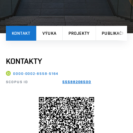
KONTAKT
VÝUKA
PROJEKTY
PUBLIKAČNÍ V
KONTAKTY
0000-0002-6558-5164
SCOPUS ID
55588206500