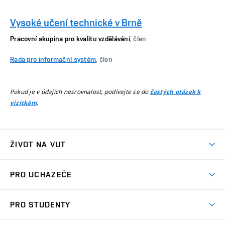
Vysoké učení technické v Brně
Pracovní skupina pro kvalitu vzdělávání
, člen
Rada pro informační systém
, člen
Pokud je v údajích nesrovnalost, podívejte se do
častých otázek k
.
vizitkám
ŽIVOT NA VUT
Atmosféra VUT
PRO UCHAZEČE
Prostory školy
Proč na VUT
Koleje
PRO STUDENTY
Studijní programy
Stravování