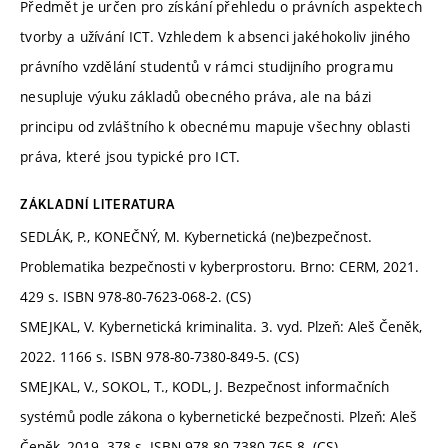
Předmět je určen pro získání přehledu o právních aspektech
tvorby a užívání ICT. Vzhledem k absenci jakéhokoliv jiného
právního vzdělání studentů v rámci studijního programu
nesupluje výuku základů obecného práva, ale na bázi
principu od zvláštního k obecnému mapuje všechny oblasti
práva, které jsou typické pro ICT.
ZÁKLADNÍ LITERATURA
SEDLÁK, P., KONEČNÝ, M. Kybernetická (ne)bezpečnost.
Problematika bezpečnosti v kyberprostoru. Brno: CERM, 2021.
429 s. ISBN 978-80-7623-068-2. (CS)
SMEJKAL, V. Kybernetická kriminalita. 3. vyd. Plzeň: Aleš Čeněk,
2022. 1166 s. ISBN 978-80-7380-849-5. (CS)
SMEJKAL, V., SOKOL, T., KODL, J. Bezpečnost informačních
systémů podle zákona o kybernetické bezpečnosti. Plzeň: Aleš
Čeněk, 2019. 378 s. ISBN 978-80-7380-765-8. (CS)