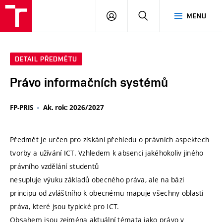
VUT
PŘIHLÁSIT
HLEDAT
MENU
SE
DETAIL PŘEDMĚTU
Právo informačních systémů
FP-PRIS
Ak. rok: 2026/2027
Předmět je určen pro získání přehledu o právních aspektech
tvorby a užívání ICT. Vzhledem k absenci jakéhokoliv jiného
právního vzdělání studentů
nesupluje výuku základů obecného práva, ale na bázi
principu od zvláštního k obecnému mapuje všechny oblasti
práva, které jsou typické pro ICT.
Obsahem jsou zejména aktuální témata jako právo v