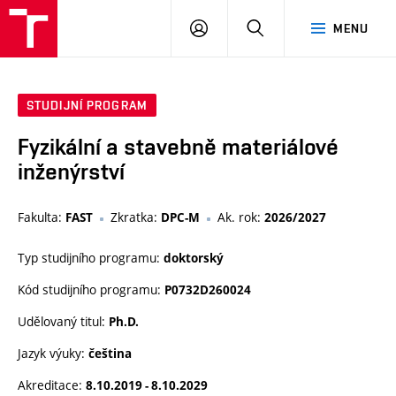
VUT
PŘIHLÁSIT
HLEDAT
MENU
SE
STUDIJNÍ PROGRAM
Fyzikální a stavebně materiálové
inženýrství
Fakulta:
Zkratka:
Ak. rok:
FAST
DPC-M
2026/2027
Typ studijního programu:
doktorský
Kód studijního programu:
P0732D260024
Udělovaný titul:
Ph.D.
Jazyk výuky:
čeština
Akreditace:
8.10.2019 - 8.10.2029