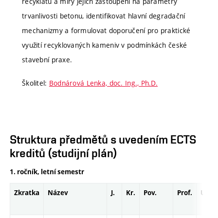
recyklátů a míry jejich zastoupení na parametry
trvanlivosti betonu, identifikovat hlavní degradační
mechanizmy a formulovat doporučení pro praktické
využití recyklovaných kameniv v podmínkách české
stavební praxe.
Školitel:
Bodnárová Lenka, doc. Ing., Ph.D.
Struktura předmětů s uvedením ECTS
kreditů (studijní plán)
1. ročník, letní semestr
Zkratka
Název
J.
Kr.
Pov.
Prof.
Uk.