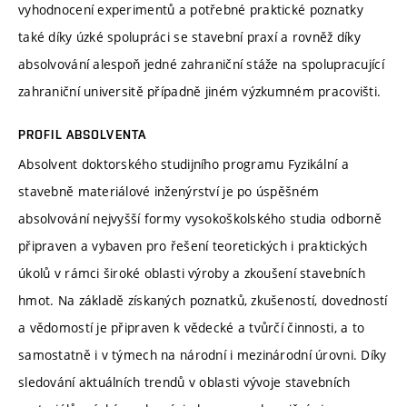
vyhodnocení experimentů a potřebné praktické poznatky
také díky úzké spolupráci se stavební praxí a rovněž díky
absolvování alespoň jedné zahraniční stáže na spolupracující
zahraniční universitě případně jiném výzkumném pracovišti.
PROFIL ABSOLVENTA
Absolvent doktorského studijního programu Fyzikální a
stavebně materiálové inženýrství je po úspěšném
absolvování nejvyšší formy vysokoškolského studia odborně
připraven a vybaven pro řešení teoretických i praktických
úkolů v rámci široké oblasti výroby a zkoušení stavebních
hmot. Na základě získaných poznatků, zkušeností, dovedností
a vědomostí je připraven k vědecké a tvůrčí činnosti, a to
samostatně i v týmech na národní i mezinárodní úrovni. Díky
sledování aktuálních trendů v oblasti vývoje stavebních