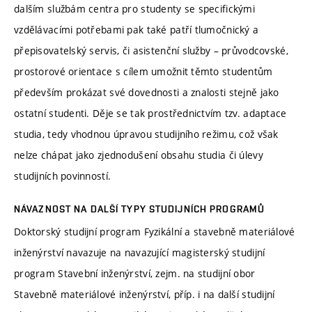
dalším službám centra pro studenty se specifickými
vzdělávacími potřebami pak také patří tlumočnický a
přepisovatelský servis, či asistenční služby – průvodcovské,
prostorové orientace s cílem umožnit těmto studentům
především prokázat své dovednosti a znalosti stejně jako
ostatní studenti. Děje se tak prostřednictvím tzv. adaptace
studia, tedy vhodnou úpravou studijního režimu, což však
nelze chápat jako zjednodušení obsahu studia či úlevy
studijních povinností.
NÁVAZNOST NA DALŠÍ TYPY STUDIJNÍCH PROGRAMŮ
Doktorský studijní program Fyzikální a stavebně materiálové
inženýrství navazuje na navazující magisterský studijní
program Stavební inženýrství, zejm. na studijní obor
Stavebně materiálové inženýrství, příp. i na další studijní