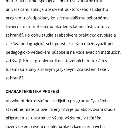
materiálů a úzké spolupráci oboru se zahraničními
universitami splňuje absolvent doktorského studijního
programu předpoklady ke svému dalšímu odbornému
kariérnímu a profesnímu akademickému růstu, a to i v
zahraničí. Po dobu studia si absolvent prakticky osvojuje a
získává pedagogické schopnosti, kterých může využít při
pedagogicko-vědeckém působení na vzdělávacích institucích,
zabývajících se problematikou stavebních materiálů v
tuzemsku a díky získaným jazykovým znalostem také v
zahraničí.
CHARAKTERISTIKA PROFESÍ
Absolvent doktorského studijního programu Fyzikální a
stavebně materiálové inženýrství je po absolvování studia
připraven se uplatnit ve vývoji, výzkumu, v tvůrčím
inženýrském řešení problematiky týkající se: návrhu