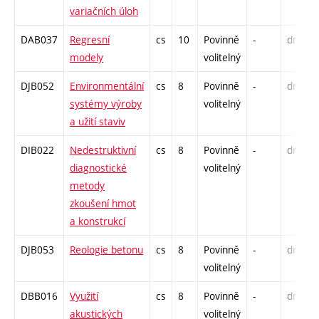
variačních úloh
DAB037
Regresní
cs
10
Povinně
-
drzk
modely
volitelný
DJB052
Environmentální
cs
8
Povinně
-
drzk
systémy výroby
volitelný
a užití staviv
DIB022
Nedestruktivní
cs
8
Povinně
-
drzk
diagnostické
volitelný
metody
zkoušení hmot
a konstrukcí
DJB053
Reologie betonu
cs
8
Povinně
-
drzk
volitelný
DBB016
Využití
cs
8
Povinně
-
drzk
akustických
volitelný