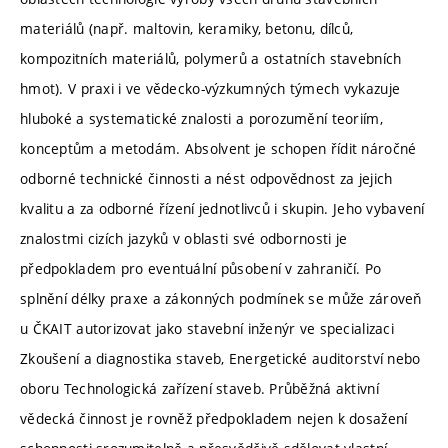
materiálů (např. maltovin, keramiky, betonu, dílců,
kompozitních materiálů, polymerů a ostatních stavebních
hmot). V praxi i ve vědecko-výzkumných týmech vykazuje
hluboké a systematické znalosti a porozumění teoriím,
konceptům a metodám. Absolvent je schopen řídit náročné
odborné technické činnosti a nést odpovědnost za jejich
kvalitu a za odborné řízení jednotlivců i skupin. Jeho vybavení
znalostmi cizích jazyků v oblasti své odbornosti je
předpokladem pro eventuální působení v zahraničí. Po
splnění délky praxe a zákonných podmínek se může zároveň
u ČKAIT autorizovat jako stavební inženýr ve specializaci
Zkoušení a diagnostika staveb, Energetické auditorství nebo
oboru Technologická zařízení staveb. Průběžná aktivní
vědecká činnost je rovněž předpokladem nejen k dosažení