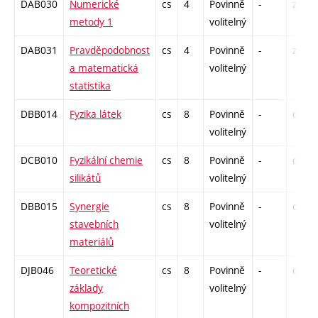
DAB030
Numerické
cs
4
Povinně
-
zá
metody 1
volitelný
DAB031
Pravděpodobnost
cs
4
Povinně
-
zá
a matematická
volitelný
statistika
DBB014
Fyzika látek
cs
8
Povinně
-
drzk
volitelný
DCB010
Fyzikální chemie
cs
8
Povinně
-
drzk
silikátů
volitelný
DBB015
Synergie
cs
8
Povinně
-
drzk
stavebních
volitelný
materiálů
DJB046
Teoretické
cs
8
Povinně
-
drzk
základy
volitelný
kompozitních