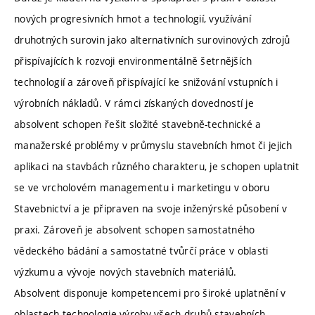
nových progresivních hmot a technologií, využívání
druhotných surovin jako alternativních surovinových zdrojů
přispívajících k rozvoji environmentálně šetrnějších
technologií a zároveň přispívající ke snižování vstupních i
výrobních nákladů. V rámci získaných dovedností je
absolvent schopen řešit složité stavebně-technické a
manažerské problémy v průmyslu stavebních hmot či jejich
aplikaci na stavbách různého charakteru, je schopen uplatnit
se ve vrcholovém managementu i marketingu v oboru
Stavebnictví a je připraven na svoje inženýrské působení v
praxi. Zároveň je absolvent schopen samostatného
vědeckého bádání a samostatné tvůrčí práce v oblasti
výzkumu a vývoje nových stavebních materiálů.
Absolvent disponuje kompetencemi pro široké uplatnění v
oblastech technologie výroby všech druhů stavebních