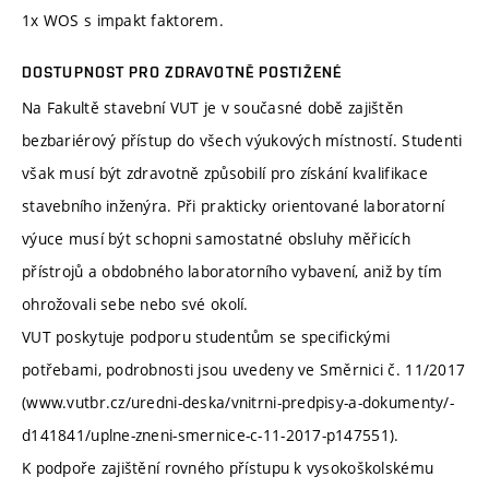
1x WOS s impakt faktorem.
DOSTUPNOST PRO ZDRAVOTNĚ POSTIŽENÉ
Na Fakultě stavební VUT je v současné době zajištěn
bezbariérový přístup do všech výukových místností. Studenti
však musí být zdravotně způsobilí pro získání kvalifikace
stavebního inženýra. Při prakticky orientované laboratorní
výuce musí být schopni samostatné obsluhy měřicích
přístrojů a obdobného laboratorního vybavení, aniž by tím
ohrožovali sebe nebo své okolí.
VUT poskytuje podporu studentům se specifickými
potřebami, podrobnosti jsou uvedeny ve Směrnici č. 11/2017
(www.vutbr.cz/uredni-deska/vnitrni-predpisy-a-dokumenty/-
d141841/uplne-zneni-smernice-c-11-2017-p147551).
K podpoře zajištění rovného přístupu k vysokoškolskému