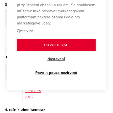
3. ročník, zimní semestr
přizpůsobení obsahu a reklam. Se souhlasem
můžeme také předávat marketingovým
Zkratka
Název
J.
Kr.
Pov.
Prof.
Uk.
Hod.
platformám některé osobní údaje pro
rozsah
marketingové účely.
Zjistit více
DJA055
Doktorský
cs
8
Povinný
-
zá
S - 78
seminář 4
(FMI)
POVOLIT VŠE
3. ročník, letní semestr
Nastavení
Zkratka
Název
J.
Kr.
Pov.
Prof.
Uk.
Hod.
Povolit pouze nezbytné
rozsah
DJA056
Doktorský
cs
14
Povinný
-
zá
S - 78
seminář 5
(FMI)
4. ročník, zimní semestr