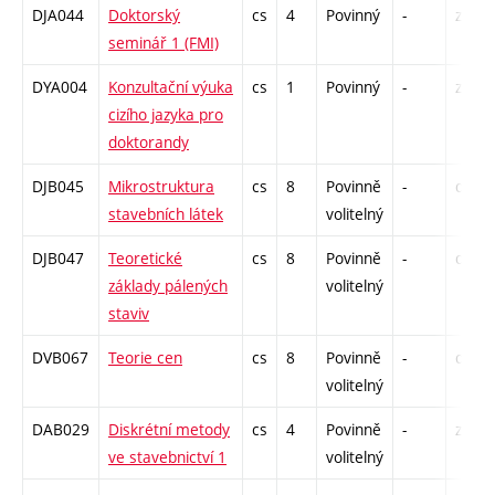
DJA044
Doktorský
cs
4
Povinný
-
zá
seminář 1 (FMI)
DYA004
Konzultační výuka
cs
1
Povinný
-
zá
cizího jazyka pro
doktorandy
DJB045
Mikrostruktura
cs
8
Povinně
-
drzk
stavebních látek
volitelný
DJB047
Teoretické
cs
8
Povinně
-
drzk
základy pálených
volitelný
staviv
DVB067
Teorie cen
cs
8
Povinně
-
drzk
volitelný
DAB029
Diskrétní metody
cs
4
Povinně
-
zá
ve stavebnictví 1
volitelný