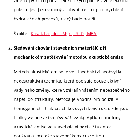
změna pH nebo použití elektrických polí. Právě elektrické
pole se jeví jako vhodný a hlavní nástroj pro urychlení
hydratačních procesů, který bude použit.
Školitel:
Kusák Ivo, doc. Mgr., Ph.D., MBA
Sledování chování stavebních materiálů při
mechanickém zatěžování metodou akustické emise
Metoda akustické emise je ve stavebnictví neobvyklá
nedestruktivní technika, která popisuje pouze aktivní
vady nebo změny, které vznikají vnášením nebezpečného
napětí do struktury. Metoda je vhodná pro použití v
homogenních strukturách kovových konstrukcí, kde jsou
trhliny vysoce aktivní (vytváří zvuk). Aplikace metody
akustické emise ve stavebnictví není až tak moc
používána, protože stavební konstrukce jsou