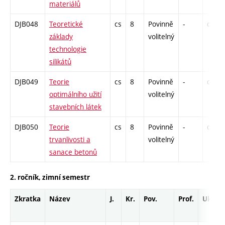
materiálů
DJB048
Teoretické
cs
8
Povinně
-
drzk
základy
volitelný
technologie
silikátů
DJB049
Teorie
cs
8
Povinně
-
drzk
optimálního užití
volitelný
stavebních látek
DJB050
Teorie
cs
8
Povinně
-
drzk
trvanlivosti a
volitelný
sanace betonů
2. ročník, zimní semestr
Zkratka
Název
J.
Kr.
Pov.
Prof.
Uk.