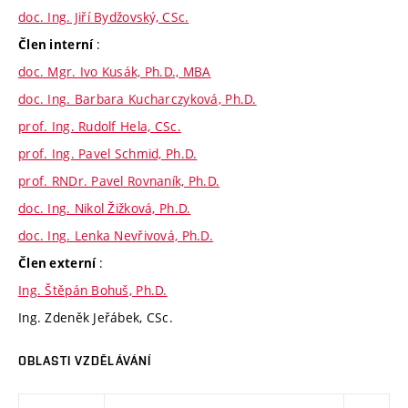
doc. Ing. Jiří Bydžovský, CSc.
:
Člen interní
doc. Mgr. Ivo Kusák, Ph.D., MBA
doc. Ing. Barbara Kucharczyková, Ph.D.
prof. Ing. Rudolf Hela, CSc.
prof. Ing. Pavel Schmid, Ph.D.
prof. RNDr. Pavel Rovnaník, Ph.D.
doc. Ing. Nikol Žižková, Ph.D.
doc. Ing. Lenka Nevřivová, Ph.D.
:
Člen externí
Ing. Štěpán Bohuš, Ph.D.
Ing. Zdeněk Jeřábek, CSc.
OBLASTI VZDĚLÁVÁNÍ