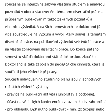
současně se intenzivně zabývá vlastním studiem a analýzou
poznatků v oboru stanoveném tématem disertační práce a
průběžným publikováním takto získaných poznatků a
vlastních výsledků. V dalších semestrech se doktorand již
více soustřeďuje na výzkum a vývoj, který souvisí s tématem
disertační práce, na publikování výsledků své tvůrčí práce a
na vlastní zpracování disertační práce. Do konce pátého
semestru skládá doktorand státní doktorskou zkoušku.
Doktorand je také zapojen do pedagogické činnosti, která je
součástí jeho vědecké přípravy.
Součástí individuálního studijního plánu jsou v jednotlivých
ročnících vědecké výstupy:
- pravidelná publikační aktivita (Juniorstav a podobné),
- účast na vědeckých konferencích v tuzemsku i v zahraniční,
- pro obhajobu DZP nutno publikovat – min. 2x Scopus nebo