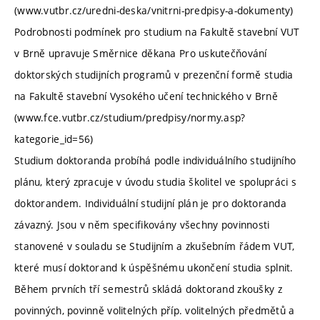
(www.vutbr.cz/uredni-deska/vnitrni-predpisy-a-dokumenty)
Podrobnosti podmínek pro studium na Fakultě stavební VUT
v Brně upravuje Směrnice děkana Pro uskutečňování
doktorských studijních programů v prezenční formě studia
na Fakultě stavební Vysokého učení technického v Brně
(www.fce.vutbr.cz/studium/predpisy/normy.asp?
kategorie_id=56)
Studium doktoranda probíhá podle individuálního studijního
plánu, který zpracuje v úvodu studia školitel ve spolupráci s
doktorandem. Individuální studijní plán je pro doktoranda
závazný. Jsou v něm specifikovány všechny povinnosti
stanovené v souladu se Studijním a zkušebním řádem VUT,
které musí doktorand k úspěšnému ukončení studia splnit.
Během prvních tří semestrů skládá doktorand zkoušky z
povinných, povinně volitelných příp. volitelných předmětů a