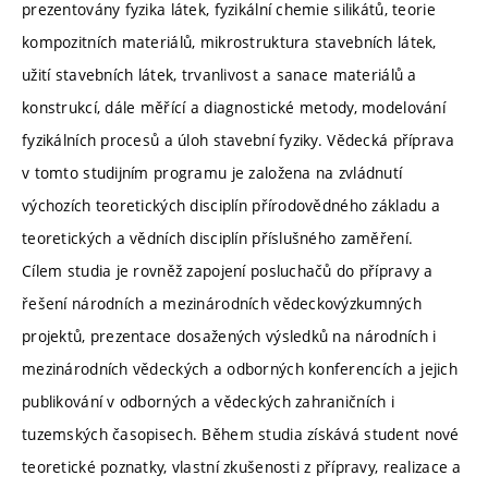
prezentovány fyzika látek, fyzikální chemie silikátů, teorie
kompozitních materiálů, mikrostruktura stavebních látek,
užití stavebních látek, trvanlivost a sanace materiálů a
konstrukcí, dále měřící a diagnostické metody, modelování
fyzikálních procesů a úloh stavební fyziky. Vědecká příprava
v tomto studijním programu je založena na zvládnutí
výchozích teoretických disciplín přírodovědného základu a
teoretických a vědních disciplín příslušného zaměření.
Cílem studia je rovněž zapojení posluchačů do přípravy a
řešení národních a mezinárodních vědeckovýzkumných
projektů, prezentace dosažených výsledků na národních i
mezinárodních vědeckých a odborných konferencích a jejich
publikování v odborných a vědeckých zahraničních i
tuzemských časopisech. Během studia získává student nové
teoretické poznatky, vlastní zkušenosti z přípravy, realizace a