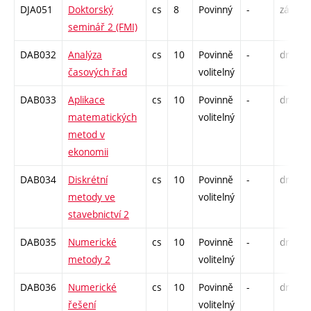
DJA051
Doktorský
cs
8
Povinný
-
zá
seminář 2 (FMI)
DAB032
Analýza
cs
10
Povinně
-
drzk
časových řad
volitelný
DAB033
Aplikace
cs
10
Povinně
-
drzk
matematických
volitelný
metod v
ekonomii
DAB034
Diskrétní
cs
10
Povinně
-
drzk
metody ve
volitelný
stavebnictví 2
DAB035
Numerické
cs
10
Povinně
-
drzk
metody 2
volitelný
DAB036
Numerické
cs
10
Povinně
-
drzk
řešení
volitelný