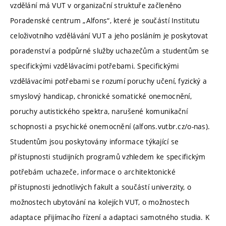
vzdělání má VUT v organizační struktuře začleněno
Poradenské centrum „Alfons“, které je součástí Institutu
celoživotního vzdělávání VUT a jeho posláním je poskytovat
poradenství a podpůrné služby uchazečům a studentům se
specifickými vzdělávacími potřebami. Specifickými
vzdělávacími potřebami se rozumí poruchy učení, fyzický a
smyslový handicap, chronické somatické onemocnění,
poruchy autistického spektra, narušené komunikační
schopnosti a psychické onemocnění (alfons.vutbr.cz/o-nas).
Studentům jsou poskytovány informace týkající se
přístupnosti studijních programů vzhledem ke specifickým
potřebám uchazeče, informace o architektonické
přístupnosti jednotlivých fakult a součástí univerzity, o
možnostech ubytování na kolejích VUT, o možnostech
adaptace přijímacího řízení a adaptaci samotného studia. K