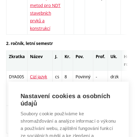
metod pro NDT
stavebních
prvků a
konstrukcí
2. ročník, letní semestr
Zkratka
Název
J.
Kr.
Pov.
Prof.
Uk.
Hod.
rozsa
DYA005
Cizí jazyk
cs
8
Povinný
-
drzk
pro
doktorské
Nastavení cookies a osobních
studium
údajů
DJA054
Doktorský
cs
8
Povinný
-
zá
S - 78
Soubory cookie používáme ke
seminář 3
shromažďování a analýze informací o výkonu
(FMI)
a používání webu, zajištění fungování funkcí
ze sociálních médií a ke zlepšení a