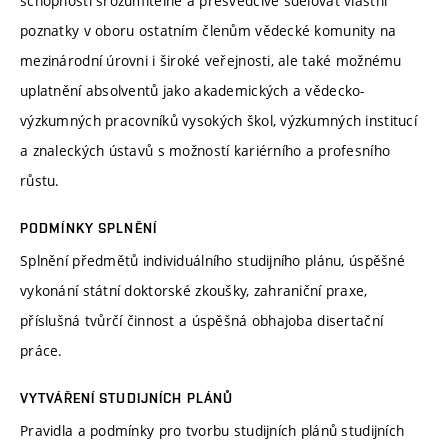
schopnosti srozumitelně a přesvědčivě sdělovat vlastní
poznatky v oboru ostatním členům vědecké komunity na
mezinárodní úrovni i široké veřejnosti, ale také možnému
uplatnění absolventů jako akademických a vědecko-
výzkumných pracovníků vysokých škol, výzkumných institucí
a znaleckých ústavů s možností kariérního a profesního
růstu.
PODMÍNKY SPLNĚNÍ
Splnění předmětů individuálního studijního plánu, úspěšné
vykonání státní doktorské zkoušky, zahraniční praxe,
příslušná tvůrčí činnost a úspěšná obhajoba disertační
práce.
VYTVÁŘENÍ STUDIJNÍCH PLÁNŮ
Pravidla a podmínky pro tvorbu studijních plánů studijních