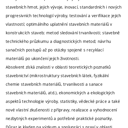
stavebních hmot, jejich vývoje, inovací, standardních i nových
progresivních technologií výroby, testování a verifikace jejich
vlastností; optimálního uplatnění stavebních materiálů v
konstrukcích staveb; metod sledování trvanlivosti; stavebně
technického průzkumu a diagnostických metod; návrhu
sanačních postupů až po otázky spojené s recyklací
materiálů po ukončení jejich životnosti.
Absolvent získá znalosti v oblasti teoretických poznatků
stavebnictví (mikrostruktury stavebních látek, fyzikální
chemie stavebních materiálů, trvanlivosti a sanace
stavebních materiálů, atd.), ekonomických a ekologických
aspektů technologie výroby, statistiky, vědecké práce a také
nové vlastní zkušenosti z přípravy, realizace a vyhodnocení
nezbytných experimentů a potřebné praktické poznatky.
Důraz je kladen na výzkum a spolupráci s praxí v oblasti