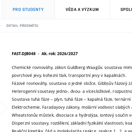
PRO STUDENTY
VĚDA A VÝZKUM
SPOL
DETAIL PŘEDMĚTU
FAST-DJB048
Ak. rok: 2026/2027
Chemické rovnováhy, zákon Guldberg-Waagův, soustava mimo 
povrchové jevy, kohezní tlak, transportní jevy v kapalinách.
Fázové rovnováhy, soustava o jedné složce, Gibbsův fázový z
Heterogenní soustavy jedno-, dvou- a vícesložkové, rozpustno
Soustava tuhá fáze – plyn, tuhá fáze – kapalná fáze, ternární
Elektrochemie, Faradayovy zákony, molární vodivost slabých a
Wheatstonův můstek, disociace a hydrolýza, iontový součin vo
Disperzní soustavy, rozdělení, základní fyzikální vlastnosti, ko
Reakční kinetika, řád a molekularita reakce, reakce 1., 2. a vy