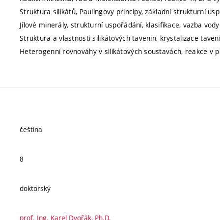
Struktura silikátů, Paulingovy principy, základní strukturní us
Jílové minerály, strukturní uspořádání, klasifikace, vazba vody
Struktura a vlastnosti silikátových tavenin, krystalizace taveni
Heterogenní rovnováhy v silikátových soustavách, reakce v 
čeština
8
doktorský
prof. Ing. Karel Dvořák, Ph.D.