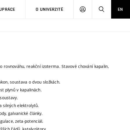
PŘIHLÁSIT
HLEDAT
UPRÁCE
O UNIVERZITĚ
EN
SE
rovnováhu, reakční izoterma. Stavové chování kapalin,
ákon, soustava o dvou složkách.
st plynů v kapalinách.
 soustavy.
 silných elektrolytů.
dy, galvanické články.
agulace, zeta-potenciál.
šších řádů, katalyzátory.