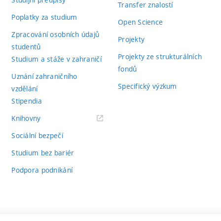
Transfer znalostí
Poplatky za studium
Open Science
Zpracování osobních údajů
Projekty
studentů
Projekty ze strukturálních
Studium a stáže v zahraničí
fondů
Uznání zahraničního
Specifický výzkum
vzdělání
Stipendia
(externí
Knihovny
odkaz)
Sociální bezpečí
Studium bez bariér
Podpora podnikání