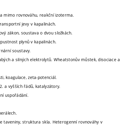
a mimo rovnováhu, reakční izoterma.
transportní jevy v kapalinách.
ový zákon, soustava o dvou složkách.
zpustnost plynů v kapalinách.
rnární soustavy.
abých a silných elektrolytů. Wheatstonův můstek, disociace a
sti, koagulace, zeta-potenciál.
2. a vyšších řádů, katalyzátory.
urní uspořádání.
nerálech.
ace taveniny, struktura skla. Heterogenní rovnováhy v