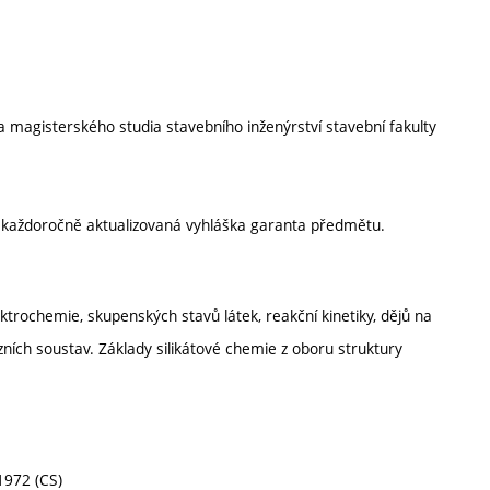
ta magisterského studia stavebního inženýrství stavební fakulty
í každoročně aktualizovaná vyhláška garanta předmětu.
ektrochemie, skupenských stavů látek, reakční kinetiky, dějů na
zních soustav. Základy silikátové chemie z oboru struktury
1972 (CS)