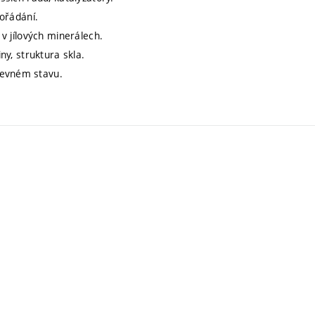
pořádání.
 v jílových minerálech.
ny, struktura skla.
pevném stavu.