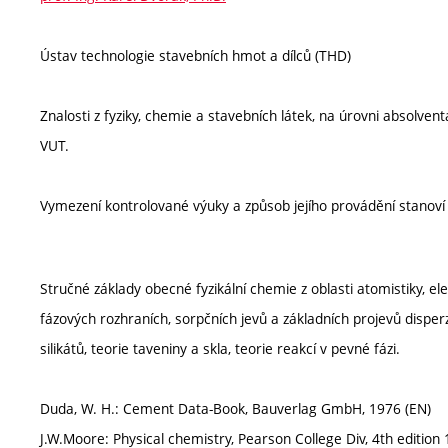
Ústav technologie stavebních hmot a dílců (THD)
Znalosti z fyziky, chemie a stavebních látek, na úrovni absolven
VUT.
Vymezení kontrolované výuky a způsob jejího provádění stanov
Stručné základy obecné fyzikální chemie z oblasti atomistiky, el
fázových rozhraních, sorpčních jevů a základních projevů disper
silikátů, teorie taveniny a skla, teorie reakcí v pevné fázi.
Duda, W. H.: Cement Data-Book, Bauverlag GmbH, 1976 (EN)
J.W.Moore: Physical chemistry, Pearson College Div, 4th edition 