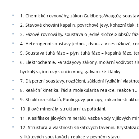
1. Chemické rovnováhy, zákon Guldberg-Waagův, soustav
2. Stavové chování kapalin, povrchové jevy, kohezní tlak, 
3. Fázové rovnováhy, soustava o jedné složce,Gibbsův fáz
4. Heterogenní soustavy jedno- , dvou- a vícesložkové, ro
5. Soustava tuhá fáze – plyn, tuhá fáze – kapalná fáze, te
6. Elektrochemie, Faradayovy zákony, molární vodivost sl
hydrolýza, iontový součin vody, galvanické články.
7. Disperzní soustavy, rozdělení, základní fyzikální vlastno
8. Reakční kinetika, řád a molekularita reakce, reakce 1., 
9. Struktura silikátů, Paulingovy principy, základní strukt
10. Jílové minerály, strukturní uspořádání.
11. Klasifikace jílových minerálů, vazba vody v jílových mi
12. Struktura a vlastnosti silikátových tavenin. Krystaliz
silikátových soustavách, reakce v pevném stavu.