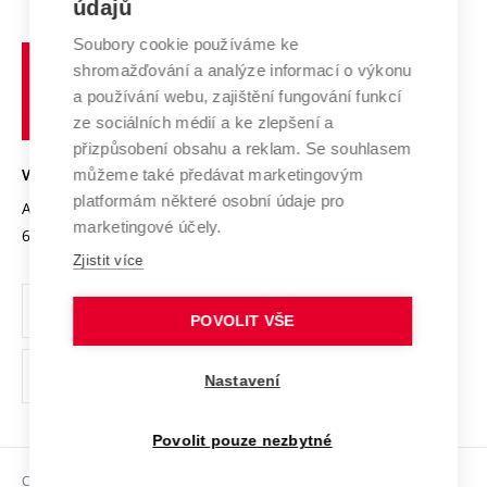
E-přihláška
údajů
Zahraniční spolupráce
Systém zajišťování kvality výzkumu
Profil univerzity
Spolupráce se školami
Soubory cookie používáme ke
Vysoké
Výzkumné infrastruktury
shromažďování a analýze informací o výkonu
Udržitelná univerzita
učení
Služby univerzity
Transfer znalostí
a používání webu, zajištění fungování funkcí
technické
Podnikavá univerzita / ContriBUTe
Mezinárodní dohody
ze sociálních médií a ke zlepšení a
Open Science
v
Bezpečná univerzita
přizpůsobení obsahu a reklam. Se souhlasem
Univerzitní sítě
Brně
Projekty
můžeme také předávat marketingovým
VYSOKÉ UČENÍ TECHNICKÉ V BRNĚ
Vyznamenání
platformám některé osobní údaje pro
Projekty ze strukturálních fondů
Antonínská 548/1
www.vut.cz
marketingové účely.
Organizační struktura
602 00 Brno
vut@vutbr.cz
Specifický výzkum
Zjistit více
Úřední deska
Ochrana osobních údajů
POVOLIT VŠE
(externí
Pracovní příležitosti
Nastavení
odkaz)
Podpora a rozvoj zaměstnanců a studujících
Povolit pouze nezbytné
Rovné příležitosti
Copyright © 2026 VUT
Sociální bezpečí