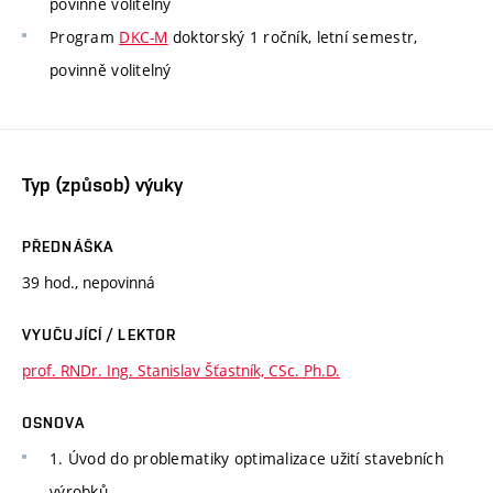
povinně volitelný
Program
DKC-M
doktorský 1 ročník, letní semestr,
povinně volitelný
Typ (způsob) výuky
PŘEDNÁŠKA
39 hod., nepovinná
VYUČUJÍCÍ / LEKTOR
prof. RNDr. Ing. Stanislav Šťastník, CSc. Ph.D.
OSNOVA
1. Úvod do problematiky optimalizace užití stavebních
výrobků.