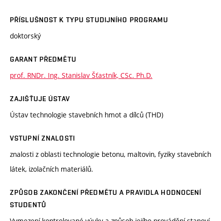
PŘÍSLUŠNOST K TYPU STUDIJNÍHO PROGRAMU
doktorský
GARANT PŘEDMĚTU
prof. RNDr. Ing. Stanislav Šťastník, CSc. Ph.D.
ZAJIŠŤUJE ÚSTAV
Ústav technologie stavebních hmot a dílců (THD)
VSTUPNÍ ZNALOSTI
znalosti z oblasti technologie betonu, maltovin, fyziky stavebních
látek, izolačních materiálů.
ZPŮSOB ZAKONČENÍ PŘEDMĚTU A PRAVIDLA HODNOCENÍ
STUDENTŮ
Vymezení kontrolované výuky a způsob jejího provádění stanoví