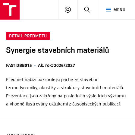
VUT
PŘIHLÁSIT
HLEDAT
MENU
SE
DETAIL PŘEDMĚTU
Synergie stavebních materiálů
FAST-DBB015
Ak. rok: 2026/2027
Předmět nabízí pokročilejší partie ze stavební
termodynamiky, akustiky a struktury stavebních materiálů.
Prezentace jsou založeny na posledních výsledcích výzkumu
a vhodně ilustrovány ukázkami z časopiseckých publikací.