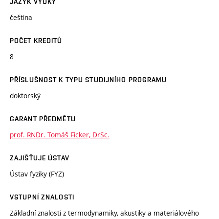
JAZYK VÝUKY
čeština
POČET KREDITŮ
8
PŘÍSLUŠNOST K TYPU STUDIJNÍHO PROGRAMU
doktorský
GARANT PŘEDMĚTU
prof. RNDr. Tomáš Ficker, DrSc.
ZAJIŠŤUJE ÚSTAV
Ústav fyziky (FYZ)
VSTUPNÍ ZNALOSTI
Základní znalosti z termodynamiky, akustiky a materiálového