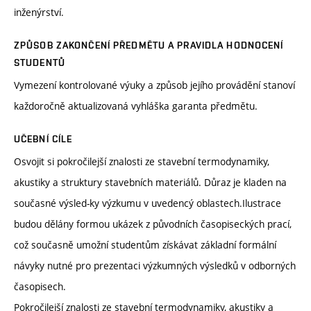
inženýrství.
ZPŮSOB ZAKONČENÍ PŘEDMĚTU A PRAVIDLA HODNOCENÍ
STUDENTŮ
Vymezení kontrolované výuky a způsob jejího provádění stanoví
každoročně aktualizovaná vyhláška garanta předmětu.
UČEBNÍ CÍLE
Osvojit si pokročilejší znalosti ze stavební termodynamiky,
akustiky a struktury stavebních materiálů. Důraz je kladen na
současné výsled-ky výzkumu v uvedencý oblastech.Ilustrace
budou dělány formou ukázek z původních časopiseckých prací,
což současně umožní studentům získávat základní formální
návyky nutné pro prezentaci výzkumných výsledků v odborných
časopisech.
Pokročilejší znalosti ze stavební termodynamiky, akustiky a