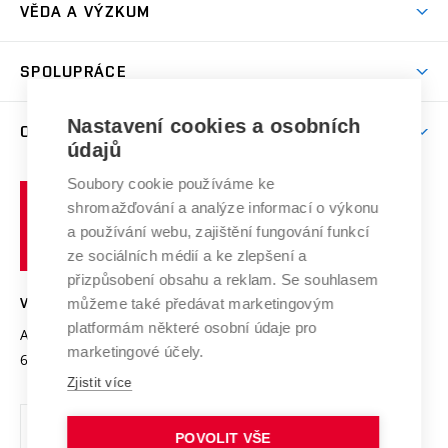
Dny otevřených dveří
VĚDA A VÝZKUM
Sport na VUT
(externí
Studijní programy
Poplatky za studium
Uznání zahraničního vzdělání
Knihovny
Aktivity pro juniory
Studentský život
odkaz)
Věda a výzkum na VUT
Harmonogram akademického roku
Zpracování osobních údajů studentů
Sociální bezpečí
SPOLUPRÁCE
Celoživotní vzdělávání
Brno
Podpora excelence
Závěrečné práce
Studium bez bariér
Zpracování osobních údajů uchazečů o studium
Firemní spolupráce
Mezinárodní vědecká rada
Nastavení cookies a osobních
O UNIVERZITĚ
Doktorské studium
Podpora podnikání
E-přihláška
údajů
Zahraniční spolupráce
Systém zajišťování kvality výzkumu
Profil univerzity
Spolupráce se školami
Soubory cookie používáme ke
Vysoké
Výzkumné infrastruktury
shromažďování a analýze informací o výkonu
Udržitelná univerzita
učení
Služby univerzity
Transfer znalostí
a používání webu, zajištění fungování funkcí
technické
Podnikavá univerzita / ContriBUTe
Mezinárodní dohody
ze sociálních médií a ke zlepšení a
Open Science
v
Bezpečná univerzita
přizpůsobení obsahu a reklam. Se souhlasem
Univerzitní sítě
Brně
Projekty
můžeme také předávat marketingovým
VYSOKÉ UČENÍ TECHNICKÉ V BRNĚ
Vyznamenání
platformám některé osobní údaje pro
Projekty ze strukturálních fondů
Antonínská 548/1
www.vut.cz
marketingové účely.
Organizační struktura
602 00 Brno
vut@vutbr.cz
Specifický výzkum
Zjistit více
Úřední deska
Ochrana osobních údajů
POVOLIT VŠE