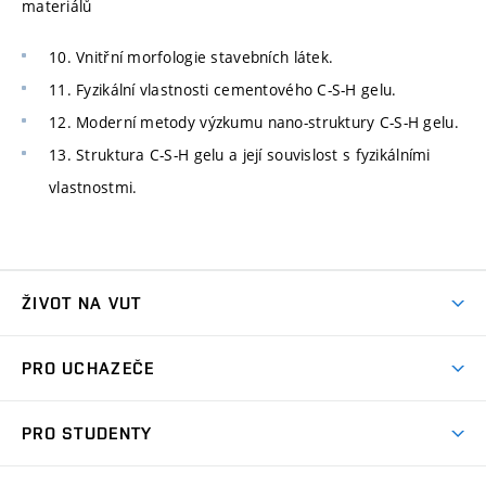
materiálů
10. Vnitřní morfologie stavebních látek.
11. Fyzikální vlastnosti cementového C-S-H gelu.
12. Moderní metody výzkumu nano-struktury C-S-H gelu.
13. Struktura C-S-H gelu a její souvislost s fyzikálními
vlastnostmi.
ŽIVOT NA VUT
Atmosféra VUT
PRO UCHAZEČE
Prostory školy
Proč na VUT
Koleje
PRO STUDENTY
Studijní programy
Stravování
Předměty
Studijní předpisy
Studium a stáže v zahraničí
Stipendia