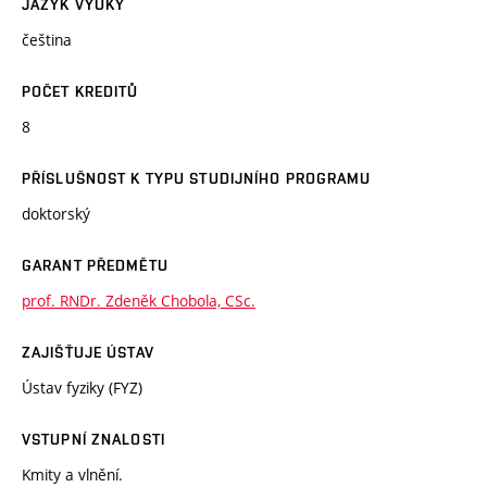
JAZYK VÝUKY
čeština
POČET KREDITŮ
8
PŘÍSLUŠNOST K TYPU STUDIJNÍHO PROGRAMU
doktorský
GARANT PŘEDMĚTU
prof. RNDr. Zdeněk Chobola, CSc.
ZAJIŠŤUJE ÚSTAV
Ústav fyziky (FYZ)
VSTUPNÍ ZNALOSTI
Kmity a vlnění.