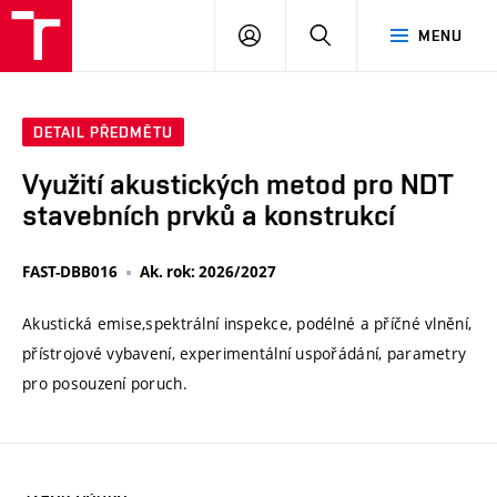
VUT
PŘIHLÁSIT
HLEDAT
MENU
SE
DETAIL PŘEDMĚTU
Využití akustických metod pro NDT
stavebních prvků a konstrukcí
FAST-DBB016
Ak. rok: 2026/2027
Akustická emise,spektrální inspekce, podélné a příčné vlnění,
přístrojové vybavení, experimentální uspořádání, parametry
pro posouzení poruch.