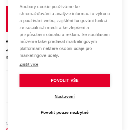
Profil univerzity
Spolupráce se školami
Soubory cookie používáme ke
Vysoké
Výzkumné infrastruktury
shromažďování a analýze informací o výkonu
Udržitelná univerzita
učení
Služby univerzity
Transfer znalostí
a používání webu, zajištění fungování funkcí
technické
Podnikavá univerzita / ContriBUTe
Mezinárodní dohody
ze sociálních médií a ke zlepšení a
Open Science
v
Bezpečná univerzita
přizpůsobení obsahu a reklam. Se souhlasem
Univerzitní sítě
Brně
Projekty
můžeme také předávat marketingovým
VYSOKÉ UČENÍ TECHNICKÉ V BRNĚ
Vyznamenání
platformám některé osobní údaje pro
Projekty ze strukturálních fondů
Antonínská 548/1
www.vut.cz
marketingové účely.
Organizační struktura
602 00 Brno
vut@vutbr.cz
Specifický výzkum
Zjistit více
Úřední deska
Ochrana osobních údajů
POVOLIT VŠE
(externí
Pracovní příležitosti
Nastavení
odkaz)
Podpora a rozvoj zaměstnanců a studujících
Povolit pouze nezbytné
Rovné příležitosti
Copyright © 2026 VUT
Sociální bezpečí
Prohlášení o přístupnosti