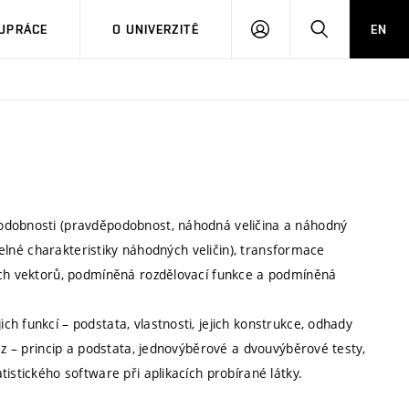
PŘIHLÁSIT
HLEDAT
UPRÁCE
O UNIVERZITĚ
EN
SE
podobnosti (pravděpodobnost, náhodná veličina a náhodný
íselné charakteristiky náhodných veličin), transformace
ných vektorů, podmíněná rozdělovací funkce a podmíněná
h funkcí – podstata, vlastnosti, jejich konstrukce, odhady
éz – princip a podstata, jednovýběrové a dvouvýběrové testy,
istického software při aplikacích probírané látky.