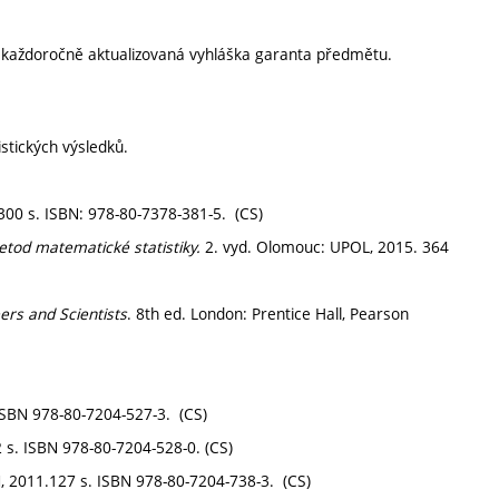
í každoročně aktualizovaná vyhláška garanta předmětu.
stických výsledků.
300 s. ISBN: 978-80-7378-381-5. (CS)
tod matematické statistiky.
2. vyd. Olomouc: UPOL, 2015. 364
eers and Scientists
. 8th ed. London: Prentice Hall, Pearson
ISBN 978-80-7204-527-3. (CS)
 s. ISBN 978-80-7204-528-0. (CS)
, 2011.127 s. ISBN 978-80-7204-738-3. (CS)