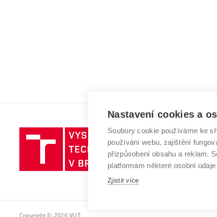
Nastavení cookies a o
Soubory cookie používáme ke sh
Vysoké
používání webu, zajištění fungová
učení
přizpůsobení obsahu a reklam.
technické
platformám některé osobní údaje
v
Brně
Zjistit více
Copyright © 2026 VUT