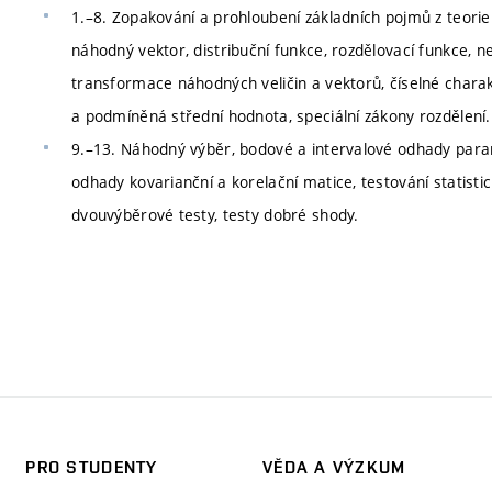
1.–8. Zopakování a prohloubení základních pojmů z teori
náhodný vektor, distribuční funkce, rozdělovací funkce, ne
transformace náhodných veličin a vektorů, číselné chara
a podmíněná střední hodnota, speciální zákony rozdělení.
9.–13. Náhodný výběr, bodové a intervalové odhady paramet
odhady kovarianční a korelační matice, testování statisti
dvouvýběrové testy, testy dobré shody.
PRO STUDENTY
VĚDA A VÝZKUM