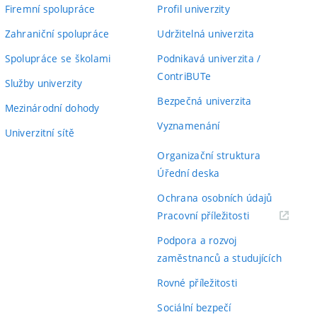
Firemní spolupráce
Profil univerzity
Zahraniční spolupráce
Udržitelná univerzita
Spolupráce se školami
Podnikavá univerzita /
ContriBUTe
Služby univerzity
Bezpečná univerzita
Mezinárodní dohody
Vyznamenání
Univerzitní sítě
Organizační struktura
Úřední deska
Ochrana osobních údajů
(externí
Pracovní příležitosti
odkaz)
Podpora a rozvoj
zaměstnanců a studujících
Rovné příležitosti
Sociální bezpečí