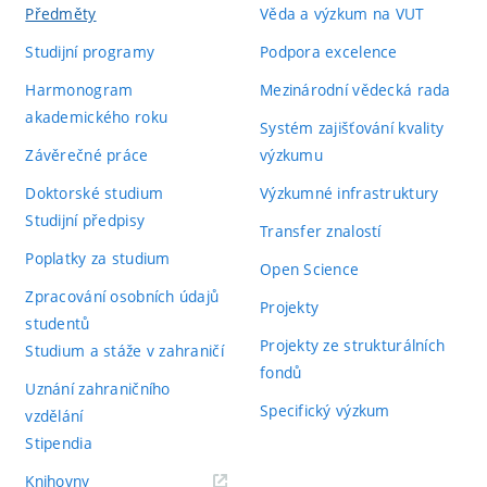
Předměty
Věda a výzkum na VUT
Studijní programy
Podpora excelence
Harmonogram
Mezinárodní vědecká rada
akademického roku
Systém zajišťování kvality
Závěrečné práce
výzkumu
Doktorské studium
Výzkumné infrastruktury
Studijní předpisy
Transfer znalostí
Poplatky za studium
Open Science
Zpracování osobních údajů
Projekty
studentů
Projekty ze strukturálních
Studium a stáže v zahraničí
fondů
Uznání zahraničního
Specifický výzkum
vzdělání
Stipendia
(externí
Knihovny