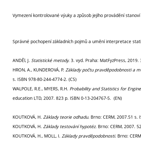
Vymezení kontrolované výuky a způsob jejího provádění stanov
Správné pochopení základních pojmů a umění interpretace stati
ANDĚl, J.
Statistické metody.
3. vyd. Praha: MatFyzPress, 2019. 
HRON, A., KUNDEROVÁ, P.
Základy počtu pravděpodobnosti a me
s. ISBN 978-80-244-4774-2. (CS)
WALPOLE, R.E., MYERS, R.H.
Probability and Statistics for Engin
education LTD, 2007. 823 p. ISBN 0-13-204767-5. (EN)
KOUTKOVÁ, H.
Základy teorie odhadu
. Brno: CERM, 2007.51 s. 
KOUTKOVÁ, H.
Základy testování hypotéz.
Brno: CERM, 2007. 52
KOUTKOVÁ, H., MOLL, I.
Základy pravděpodobnosti
. Brno: CERM