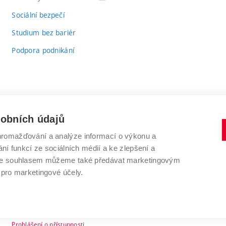
odkaz)
Sociální bezpečí
Studium bez bariér
Podpora podnikání
sobních údajů
romažďování a analýze informací o výkonu a
VYSOKÉ UČENÍ TECHNICKÉ V BRNĚ
ní funkcí ze sociálních médií a ke zlepšení a
Antonínská 548/1
www.vut.cz
 Se souhlasem můžeme také předávat marketingovým
602 00 Brno
vut@vutbr.cz
 pro marketingové účely.
Prohlášení o přístupnosti