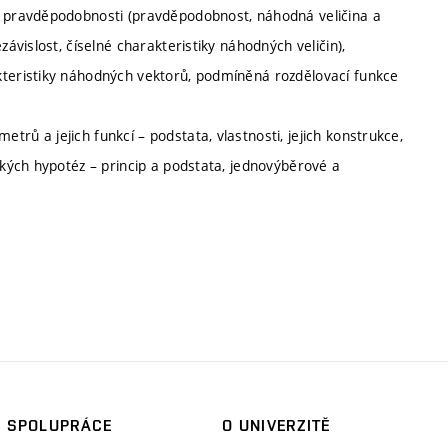
e pravděpodobnosti (pravděpodobnost, náhodná veličina a
závislost, číselné charakteristiky náhodných veličin),
kteristiky náhodných vektorů, podmíněná rozdělovací funkce
rů a jejich funkcí – podstata, vlastnosti, jejich konstrukce,
ckých hypotéz – princip a podstata, jednovýběrové a
SPOLUPRÁCE
O UNIVERZITĚ