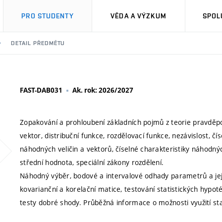
PRO STUDENTY
VĚDA A VÝZKUM
SPOL
DETAIL PŘEDMĚTU
FAST-DAB031
Ak. rok: 2026/2027
Zopakování a prohloubení základních pojmů z teorie pravdě
vektor, distribuční funkce, rozdělovací funkce, nezávislost, č
náhodných veličin a vektorů, číselné charakteristiky náhod
střední hodnota, speciální zákony rozdělení.
Náhodný výběr, bodové a intervalové odhady parametrů a jejic
kovarianční a korelační matice, testování statistických hypot
testy dobré shody. Průběžná informace o možnosti využití stat