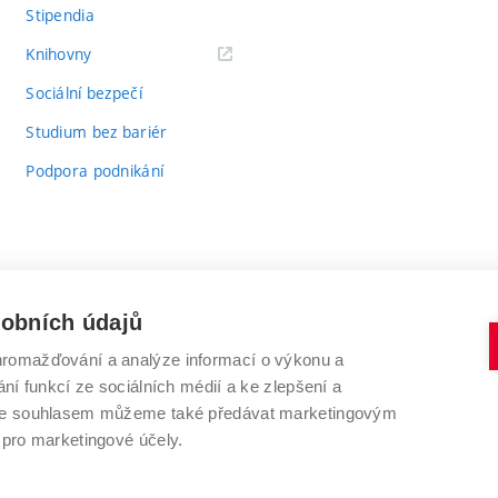
Stipendia
(externí
Knihovny
odkaz)
Sociální bezpečí
Studium bez bariér
Podpora podnikání
sobních údajů
romažďování a analýze informací o výkonu a
VYSOKÉ UČENÍ TECHNICKÉ V BRNĚ
ní funkcí ze sociálních médií a ke zlepšení a
Antonínská 548/1
www.vut.cz
 Se souhlasem můžeme také předávat marketingovým
602 00 Brno
vut@vutbr.cz
 pro marketingové účely.