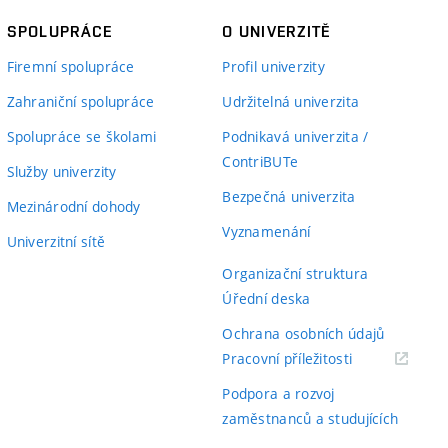
SPOLUPRÁCE
O UNIVERZITĚ
Firemní spolupráce
Profil univerzity
Zahraniční spolupráce
Udržitelná univerzita
Spolupráce se školami
Podnikavá univerzita /
ContriBUTe
Služby univerzity
Bezpečná univerzita
Mezinárodní dohody
Vyznamenání
Univerzitní sítě
Organizační struktura
Úřední deska
Ochrana osobních údajů
(externí
Pracovní příležitosti
odkaz)
Podpora a rozvoj
zaměstnanců a studujících