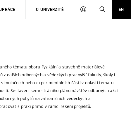
PŘIHLÁSIT
HLEDAT
UPRÁCE
O UNIVERZITĚ
EN
SE
aného tématu oboru Fyzikální a stavebně materiálové
lů z dalších odborných a vědeckých pracovišť fakulty, školy i
simulačních nebo experimentálních částí v oblasti tématu
nnosti. Sestavení semestrálního plánu návštěv odborných akcí
 odborných pobytů na zahraničních vědeckých a
racovat s praxí přímo v rámci řešení projektů.