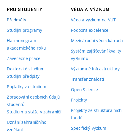
PRO STUDENTY
VĚDA A VÝZKUM
Předměty
Věda a výzkum na VUT
Studijní programy
Podpora excelence
Harmonogram
Mezinárodní vědecká rada
akademického roku
Systém zajišťování kvality
Závěrečné práce
výzkumu
Doktorské studium
Výzkumné infrastruktury
Studijní předpisy
Transfer znalostí
Poplatky za studium
Open Science
Zpracování osobních údajů
Projekty
studentů
Projekty ze strukturálních
Studium a stáže v zahraničí
fondů
Uznání zahraničního
Specifický výzkum
vzdělání