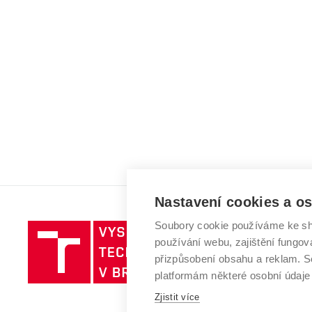
Nastavení cookies a o
Soubory cookie používáme ke sh
Vysoké
používání webu, zajištění fungová
učení
přizpůsobení obsahu a reklam.
technické
platformám některé osobní údaje
v
Brně
Zjistit více