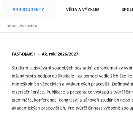
PRO STUDENTY
VĚDA A VÝZKUM
SPOL
DETAIL PŘEDMĚTU
FAST-DJA051
Ak. rok: 2026/2027
Studium a získávání soudobých poznatků z problematiky vybr
inženýrství s podporou školitele i za pomoci vedlejších školite
mimoškolních vědeckých a výzkumných pracovišť. Definování 
disertační práce. Publikace a prezentace výstupů z tvůrčí či
(semináře, konference, kongresy) a zároveň studijních nebo
akademických pracovištích. Pro tvůrčí činnost výhodné spolup