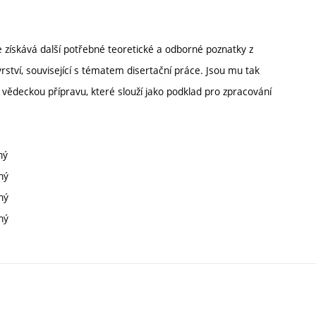
získává další potřebné teoretické a odborné poznatky z
rství, související s tématem disertační práce. Jsou mu tak
vědeckou přípravu, které slouží jako podklad pro zpracování
ný
ný
ný
ný