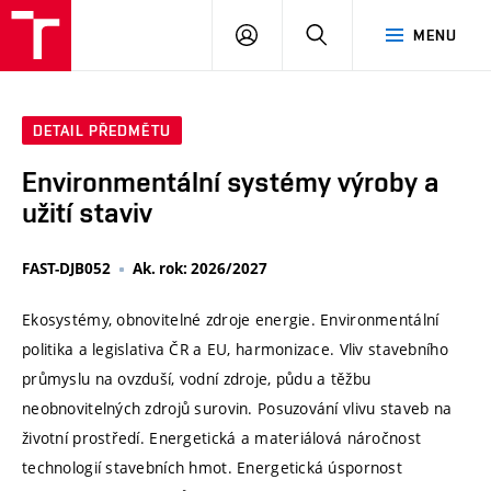
VUT
PŘIHLÁSIT
HLEDAT
MENU
SE
DETAIL PŘEDMĚTU
Environmentální systémy výroby a
užití staviv
FAST-DJB052
Ak. rok: 2026/2027
Ekosystémy, obnovitelné zdroje energie. Environmentální
politika a legislativa ČR a EU, harmonizace. Vliv stavebního
průmyslu na ovzduší, vodní zdroje, půdu a těžbu
neobnovitelných zdrojů surovin. Posuzování vlivu staveb na
životní prostředí. Energetická a materiálová náročnost
technologií stavebních hmot. Energetická úspornost