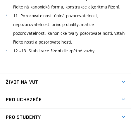
řiditelná kanonická forma, konstrukce algoritmu řízení.
11. Pozorovatelnost, úplná pozorovatelnost,
nepozorovatelnost, princip duality, matice
pozorovatelnosti, kanonické tvary pozorovatelnosti, vztah
řiditelnosti a pozorovatelnosti.
12.–13. Stabilizace řízení dle zpětné vazby.
ŽIVOT NA VUT
Atmosféra VUT
PRO UCHAZEČE
Prostory školy
Proč na VUT
Koleje
PRO STUDENTY
Studijní programy
Stravování
Předměty
Studijní předpisy
Studium a stáže v zahraničí
Stipendia