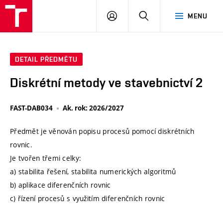
VUT
PŘIHLÁSIT
HLEDAT
MENU
SE
DETAIL PŘEDMĚTU
Diskrétní metody ve stavebnictví 2
FAST-DAB034
Ak. rok: 2026/2027
Předmět je věnován popisu procesů pomocí diskrétních
rovnic.
Je tvořen třemi celky:
a) stabilita řešení, stabilita numerických algoritmů
b) aplikace diferenčních rovnic
c) řízení procesů s využitím diferenčních rovnic