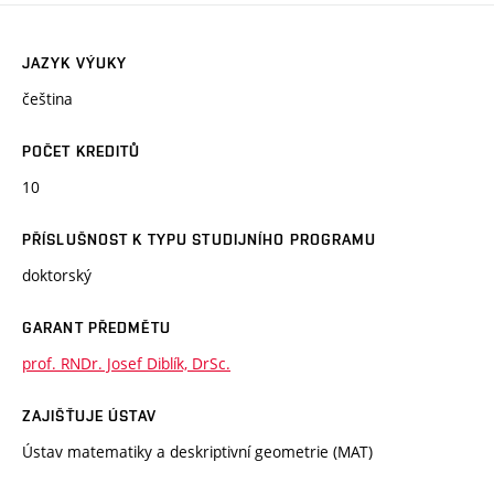
JAZYK VÝUKY
čeština
POČET KREDITŮ
10
PŘÍSLUŠNOST K TYPU STUDIJNÍHO PROGRAMU
doktorský
GARANT PŘEDMĚTU
prof. RNDr. Josef Diblík, DrSc.
ZAJIŠŤUJE ÚSTAV
Ústav matematiky a deskriptivní geometrie (MAT)