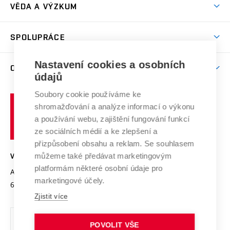
Dny otevřených dveří
VĚDA A VÝZKUM
Sport na VUT
(externí
Studijní programy
Poplatky za studium
Uznání zahraničního vzdělání
Knihovny
Aktivity pro juniory
Studentský život
odkaz)
Věda a výzkum na VUT
Harmonogram akademického roku
Zpracování osobních údajů studentů
Sociální bezpečí
SPOLUPRÁCE
Celoživotní vzdělávání
Brno
Podpora excelence
Závěrečné práce
Studium bez bariér
Zpracování osobních údajů uchazečů o studium
Firemní spolupráce
Mezinárodní vědecká rada
Nastavení cookies a osobních
O UNIVERZITĚ
Doktorské studium
Podpora podnikání
E-přihláška
údajů
Zahraniční spolupráce
Systém zajišťování kvality výzkumu
Profil univerzity
Spolupráce se školami
Soubory cookie používáme ke
Vysoké
Výzkumné infrastruktury
shromažďování a analýze informací o výkonu
Udržitelná univerzita
učení
Služby univerzity
Transfer znalostí
a používání webu, zajištění fungování funkcí
technické
Podnikavá univerzita / ContriBUTe
Mezinárodní dohody
ze sociálních médií a ke zlepšení a
Open Science
v
Bezpečná univerzita
přizpůsobení obsahu a reklam. Se souhlasem
Univerzitní sítě
Brně
Projekty
můžeme také předávat marketingovým
VYSOKÉ UČENÍ TECHNICKÉ V BRNĚ
Vyznamenání
platformám některé osobní údaje pro
Projekty ze strukturálních fondů
Antonínská 548/1
www.vut.cz
marketingové účely.
Organizační struktura
602 00 Brno
vut@vutbr.cz
Specifický výzkum
Zjistit více
Úřední deska
Ochrana osobních údajů
POVOLIT VŠE