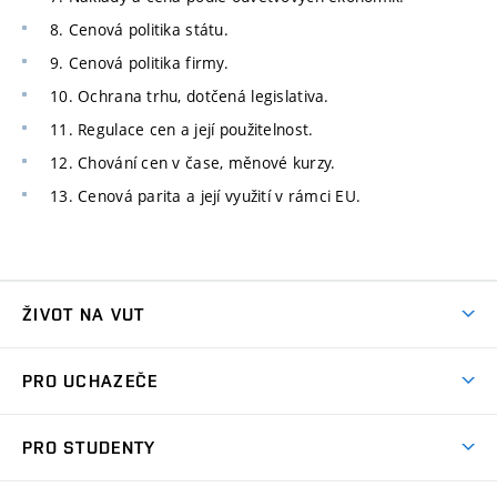
8. Cenová politika státu.
9. Cenová politika firmy.
10. Ochrana trhu, dotčená legislativa.
11. Regulace cen a její použitelnost.
12. Chování cen v čase, měnové kurzy.
13. Cenová parita a její využití v rámci EU.
ŽIVOT NA VUT
Atmosféra VUT
PRO UCHAZEČE
Prostory školy
Proč na VUT
Koleje
PRO STUDENTY
Studijní programy
Stravování
Předměty
Studijní předpisy
Studium a stáže v zahraničí
Stipendia