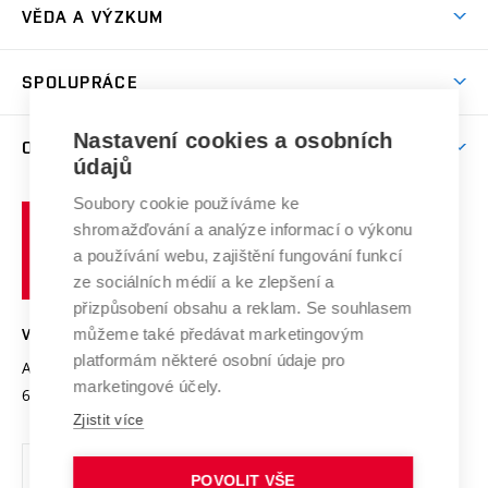
Dny otevřených dveří
VĚDA A VÝZKUM
Sport na VUT
(externí
Studijní programy
Poplatky za studium
Uznání zahraničního vzdělání
Knihovny
Aktivity pro juniory
Studentský život
odkaz)
Věda a výzkum na VUT
Harmonogram akademického roku
Zpracování osobních údajů studentů
Sociální bezpečí
SPOLUPRÁCE
Celoživotní vzdělávání
Brno
Podpora excelence
Závěrečné práce
Studium bez bariér
Zpracování osobních údajů uchazečů o studium
Firemní spolupráce
Mezinárodní vědecká rada
Nastavení cookies a osobních
O UNIVERZITĚ
Doktorské studium
Podpora podnikání
E-přihláška
údajů
Zahraniční spolupráce
Systém zajišťování kvality výzkumu
Profil univerzity
Spolupráce se školami
Soubory cookie používáme ke
Vysoké
Výzkumné infrastruktury
shromažďování a analýze informací o výkonu
Udržitelná univerzita
učení
Služby univerzity
Transfer znalostí
a používání webu, zajištění fungování funkcí
technické
Podnikavá univerzita / ContriBUTe
Mezinárodní dohody
ze sociálních médií a ke zlepšení a
Open Science
v
Bezpečná univerzita
přizpůsobení obsahu a reklam. Se souhlasem
Univerzitní sítě
Brně
Projekty
můžeme také předávat marketingovým
VYSOKÉ UČENÍ TECHNICKÉ V BRNĚ
Vyznamenání
platformám některé osobní údaje pro
Projekty ze strukturálních fondů
Antonínská 548/1
www.vut.cz
marketingové účely.
Organizační struktura
602 00 Brno
vut@vutbr.cz
Specifický výzkum
Zjistit více
Úřední deska
Ochrana osobních údajů
POVOLIT VŠE