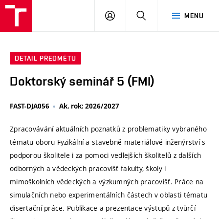
VUT
PŘIHLÁSIT
HLEDAT
MENU
SE
DETAIL PŘEDMĚTU
Doktorský seminář 5 (FMI)
FAST-DJA056
Ak. rok: 2026/2027
Zpracovávání aktuálních poznatků z problematiky vybraného
tématu oboru Fyzikální a stavebně materiálové inženýrství s
podporou školitele i za pomoci vedlejších školitelů z dalších
odborných a vědeckých pracovišť fakulty, školy i
mimoškolních vědeckých a výzkumných pracovišť. Práce na
simulačních nebo experimentálních částech v oblasti tématu
disertační práce. Publikace a prezentace výstupů z tvůrčí