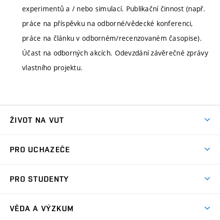
experimentů a / nebo simulací. Publikační činnost (např.
práce na příspěvku na odborné/vědecké konferenci,
práce na článku v odborném/recenzovaném časopise).
Účast na odborných akcích. Odevzdání závěrečné zprávy
vlastního projektu.
ŽIVOT NA VUT
Atmosféra VUT
PRO UCHAZEČE
Prostory školy
Proč na VUT
Koleje
PRO STUDENTY
Studijní programy
Stravování
Předměty
Studijní předpisy
Studium a stáže v zahraničí
Stipendia
Dny otevřených dveří
VĚDA A VÝZKUM
Sport na VUT
(externí
Studijní programy
Poplatky za studium
Uznání zahraničního vzdělání
Knihovny