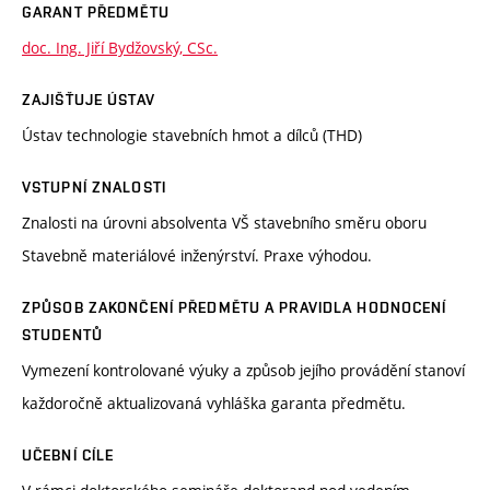
GARANT PŘEDMĚTU
doc. Ing. Jiří Bydžovský, CSc.
ZAJIŠŤUJE ÚSTAV
Ústav technologie stavebních hmot a dílců (THD)
VSTUPNÍ ZNALOSTI
Znalosti na úrovni absolventa VŠ stavebního směru oboru
Stavebně materiálové inženýrství. Praxe výhodou.
ZPŮSOB ZAKONČENÍ PŘEDMĚTU A PRAVIDLA HODNOCENÍ
STUDENTŮ
Vymezení kontrolované výuky a způsob jejího provádění stanoví
každoročně aktualizovaná vyhláška garanta předmětu.
UČEBNÍ CÍLE