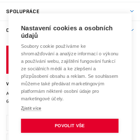
Aktivity pro juniory
Studentský život
odkaz)
Věda a výzkum na VUT
Harmonogram akademického roku
Zpracování osobních údajů studentů
Sociální bezpečí
SPOLUPRÁCE
Celoživotní vzdělávání
Brno
Podpora excelence
Závěrečné práce
Studium bez bariér
Zpracování osobních údajů uchazečů o studium
Firemní spolupráce
Mezinárodní vědecká rada
Nastavení cookies a osobních
O UNIVERZITĚ
Doktorské studium
Podpora podnikání
E-přihláška
údajů
Zahraniční spolupráce
Systém zajišťování kvality výzkumu
Profil univerzity
Spolupráce se školami
Soubory cookie používáme ke
Vysoké
Výzkumné infrastruktury
shromažďování a analýze informací o výkonu
Udržitelná univerzita
učení
Služby univerzity
Transfer znalostí
a používání webu, zajištění fungování funkcí
technické
Podnikavá univerzita / ContriBUTe
Mezinárodní dohody
ze sociálních médií a ke zlepšení a
Open Science
v
Bezpečná univerzita
přizpůsobení obsahu a reklam. Se souhlasem
Univerzitní sítě
Brně
Projekty
můžeme také předávat marketingovým
VYSOKÉ UČENÍ TECHNICKÉ V BRNĚ
Vyznamenání
platformám některé osobní údaje pro
Projekty ze strukturálních fondů
Antonínská 548/1
www.vut.cz
marketingové účely.
Organizační struktura
602 00 Brno
vut@vutbr.cz
Specifický výzkum
Zjistit více
Úřední deska
Ochrana osobních údajů
POVOLIT VŠE
(externí
Pracovní příležitosti