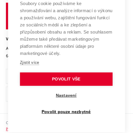
Profil univerzity
Spolupráce se školami
Soubory cookie používáme ke
Vysoké
Výzkumné infrastruktury
shromažďování a analýze informací o výkonu
Udržitelná univerzita
učení
Služby univerzity
Transfer znalostí
a používání webu, zajištění fungování funkcí
technické
Podnikavá univerzita / ContriBUTe
Mezinárodní dohody
ze sociálních médií a ke zlepšení a
Open Science
v
Bezpečná univerzita
přizpůsobení obsahu a reklam. Se souhlasem
Univerzitní sítě
Brně
Projekty
můžeme také předávat marketingovým
VYSOKÉ UČENÍ TECHNICKÉ V BRNĚ
Vyznamenání
platformám některé osobní údaje pro
Projekty ze strukturálních fondů
Antonínská 548/1
www.vut.cz
marketingové účely.
Organizační struktura
602 00 Brno
vut@vutbr.cz
Specifický výzkum
Zjistit více
Úřední deska
Ochrana osobních údajů
POVOLIT VŠE
(externí
Pracovní příležitosti
Nastavení
odkaz)
Podpora a rozvoj zaměstnanců a studujících
Povolit pouze nezbytné
Rovné příležitosti
Copyright © 2026 VUT
Sociální bezpečí
Prohlášení o přístupnosti