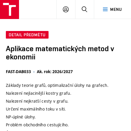
VUT
PŘIHLÁSIT
HLEDAT
MENU
SE
DETAIL PŘEDMĚTU
Aplikace matematických metod v
ekonomii
FAST-DAB033
Ak. rok: 2026/2027
Základy teorie grafů, optimalizační úlohy na grafech.
Nalezení nejlacinější kostry grafu.
Nalezení nejkratší cesty v grafu.
Určení maximálního toku v síti.
NP-úplné úlohy.
Problém obchodního cestujícího.