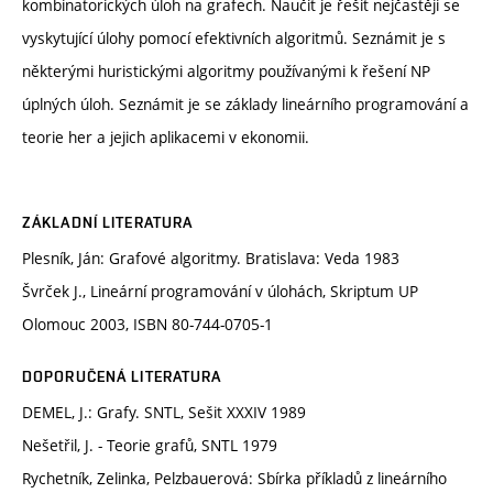
kombinatorických úloh na grafech. Naučit je řešit nejčastěji se
vyskytující úlohy pomocí efektivních algoritmů. Seznámit je s
některými huristickými algoritmy používanými k řešení NP
úplných úloh. Seznámit je se základy lineárního programování a
teorie her a jejich aplikacemi v ekonomii.
ZÁKLADNÍ LITERATURA
Plesník, Ján: Grafové algoritmy. Bratislava: Veda 1983
Švrček J., Lineární programování v úlohách, Skriptum UP
Olomouc 2003, ISBN 80-744-0705-1
DOPORUČENÁ LITERATURA
DEMEL, J.: Grafy. SNTL, Sešit XXXIV 1989
Nešetřil, J. - Teorie grafů, SNTL 1979
Rychetník, Zelinka, Pelzbauerová: Sbírka příkladů z lineárního