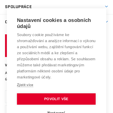
Studentský život
odkaz)
Věda a výzkum na VUT
Harmonogram akademického roku
Zpracování osobních údajů studentů
Sociální bezpečí
SPOLUPRÁCE
Celoživotní vzdělávání
Brno
Podpora excelence
Závěrečné práce
Studium bez bariér
Zpracování osobních údajů uchazečů o studium
Firemní spolupráce
Mezinárodní vědecká rada
Nastavení cookies a osobních
O UNIVERZITĚ
Doktorské studium
Podpora podnikání
E-přihláška
údajů
Zahraniční spolupráce
Systém zajišťování kvality výzkumu
Profil univerzity
Spolupráce se školami
Soubory cookie používáme ke
Vysoké
Výzkumné infrastruktury
shromažďování a analýze informací o výkonu
Udržitelná univerzita
učení
Služby univerzity
Transfer znalostí
a používání webu, zajištění fungování funkcí
technické
Podnikavá univerzita / ContriBUTe
Mezinárodní dohody
ze sociálních médií a ke zlepšení a
Open Science
v
Bezpečná univerzita
přizpůsobení obsahu a reklam. Se souhlasem
Univerzitní sítě
Brně
Projekty
můžeme také předávat marketingovým
VYSOKÉ UČENÍ TECHNICKÉ V BRNĚ
Vyznamenání
platformám některé osobní údaje pro
Projekty ze strukturálních fondů
Antonínská 548/1
www.vut.cz
marketingové účely.
Organizační struktura
602 00 Brno
vut@vutbr.cz
Specifický výzkum
Zjistit více
Úřední deska
Ochrana osobních údajů
POVOLIT VŠE
(externí
Pracovní příležitosti
Nastavení