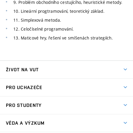
9. Problém obchodního cestujícího, heuristické metody.
10. Lineární progtramování, teoretický základ.
11. Simplexová metoda.
12. Celočíselné programování.
13. Maticové hry, řešení ve smíšenách strategiích.
ŽIVOT NA VUT
Atmosféra VUT
PRO UCHAZEČE
Prostory školy
Proč na VUT
Koleje
PRO STUDENTY
Studijní programy
Stravování
Předměty
Studijní předpisy
Studium a stáže v zahraničí
Stipendia
Dny otevřených dveří
VĚDA A VÝZKUM
Sport na VUT
(externí
Studijní programy
Poplatky za studium
Uznání zahraničního vzdělání
Knihovny
Aktivity pro juniory