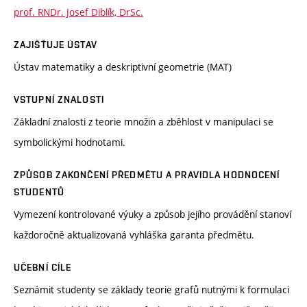
prof. RNDr. Josef Diblík, DrSc.
ZAJIŠŤUJE ÚSTAV
Ústav matematiky a deskriptivní geometrie (MAT)
VSTUPNÍ ZNALOSTI
Základní znalosti z teorie množin a zběhlost v manipulaci se
symbolickými hodnotami.
ZPŮSOB ZAKONČENÍ PŘEDMĚTU A PRAVIDLA HODNOCENÍ
STUDENTŮ
Vymezení kontrolované výuky a způsob jejího provádění stanoví
každoročně aktualizovaná vyhláška garanta předmětu.
UČEBNÍ CÍLE
Seznámit studenty se základy teorie grafů nutnými k formulaci