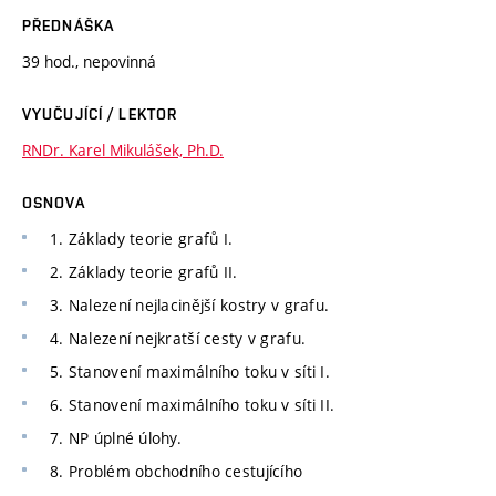
PŘEDNÁŠKA
39 hod., nepovinná
VYUČUJÍCÍ / LEKTOR
RNDr. Karel Mikulášek, Ph.D.
OSNOVA
1. Základy teorie grafů I.
2. Základy teorie grafů II.
3. Nalezení nejlacinější kostry v grafu.
4. Nalezení nejkratší cesty v grafu.
5. Stanovení maximálního toku v síti I.
6. Stanovení maximálního toku v síti II.
7. NP úplné úlohy.
8. Problém obchodního cestujícího