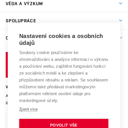
Dny otevřených dveří
VĚDA A VÝZKUM
Sport na VUT
(externí
Studijní programy
Poplatky za studium
Uznání zahraničního vzdělání
Knihovny
Aktivity pro juniory
Studentský život
odkaz)
Věda a výzkum na VUT
Harmonogram akademického roku
Zpracování osobních údajů studentů
Sociální bezpečí
SPOLUPRÁCE
Celoživotní vzdělávání
Brno
Podpora excelence
Závěrečné práce
Studium bez bariér
Zpracování osobních údajů uchazečů o studium
Firemní spolupráce
Mezinárodní vědecká rada
Nastavení cookies a osobních
O UNIVERZITĚ
Doktorské studium
Podpora podnikání
E-přihláška
údajů
Zahraniční spolupráce
Systém zajišťování kvality výzkumu
Profil univerzity
Spolupráce se školami
Soubory cookie používáme ke
Vysoké
Výzkumné infrastruktury
shromažďování a analýze informací o výkonu
Udržitelná univerzita
učení
Služby univerzity
Transfer znalostí
a používání webu, zajištění fungování funkcí
technické
Podnikavá univerzita / ContriBUTe
Mezinárodní dohody
ze sociálních médií a ke zlepšení a
Open Science
v
Bezpečná univerzita
přizpůsobení obsahu a reklam. Se souhlasem
Univerzitní sítě
Brně
Projekty
můžeme také předávat marketingovým
VYSOKÉ UČENÍ TECHNICKÉ V BRNĚ
Vyznamenání
platformám některé osobní údaje pro
Projekty ze strukturálních fondů
Antonínská 548/1
www.vut.cz
marketingové účely.
Organizační struktura
602 00 Brno
vut@vutbr.cz
Specifický výzkum
Zjistit více
Úřední deska
Ochrana osobních údajů
POVOLIT VŠE