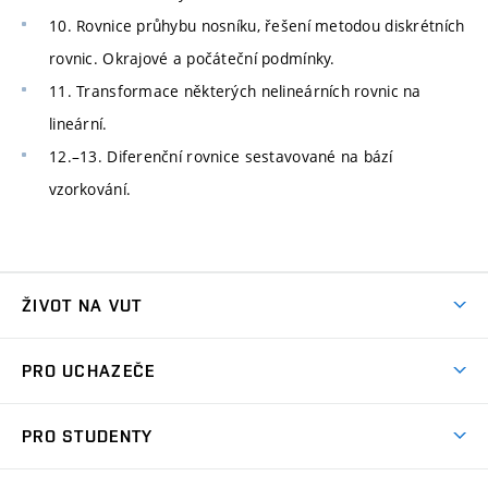
10. Rovnice průhybu nosníku, řešení metodou diskrétních
rovnic. Okrajové a počáteční podmínky.
11. Transformace některých nelineárních rovnic na
lineární.
12.–13. Diferenční rovnice sestavované na bází
vzorkování.
ŽIVOT NA VUT
Atmosféra VUT
PRO UCHAZEČE
Prostory školy
Proč na VUT
Koleje
PRO STUDENTY
Studijní programy
Stravování
Předměty
Studijní předpisy
Studium a stáže v zahraničí
Stipendia