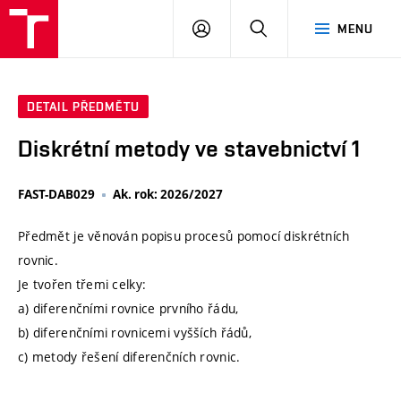
VUT
PŘIHLÁSIT
HLEDAT
MENU
SE
DETAIL PŘEDMĚTU
Diskrétní metody ve stavebnictví 1
FAST-DAB029
Ak. rok: 2026/2027
Předmět je věnován popisu procesů pomocí diskrétních
rovnic.
Je tvořen třemi celky:
a) diferenčními rovnice prvního řádu,
b) diferenčními rovnicemi vyšších řádů,
c) metody řešení diferenčních rovnic.