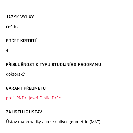
JAZYK VÝUKY
čeština
POČET KREDITŮ
4
PŘÍSLUŠNOST K TYPU STUDIJNÍHO PROGRAMU
doktorský
GARANT PŘEDMĚTU
prof. RNDr. Josef Diblík, DrSc.
ZAJIŠŤUJE ÚSTAV
Ústav matematiky a deskriptivní geometrie (MAT)