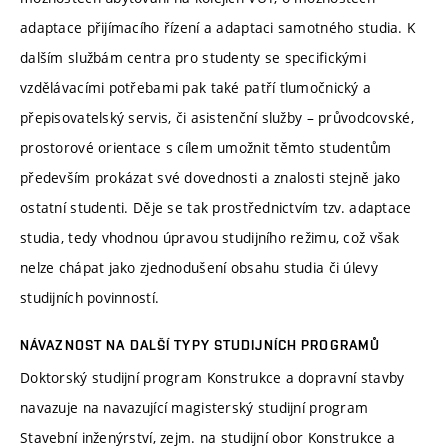
adaptace přijímacího řízení a adaptaci samotného studia. K
dalším službám centra pro studenty se specifickými
vzdělávacími potřebami pak také patří tlumočnický a
přepisovatelský servis, či asistenční služby – průvodcovské,
prostorové orientace s cílem umožnit těmto studentům
především prokázat své dovednosti a znalosti stejně jako
ostatní studenti. Děje se tak prostřednictvím tzv. adaptace
studia, tedy vhodnou úpravou studijního režimu, což však
nelze chápat jako zjednodušení obsahu studia či úlevy
studijních povinností.
NÁVAZNOST NA DALŠÍ TYPY STUDIJNÍCH PROGRAMŮ
Doktorský studijní program Konstrukce a dopravní stavby
navazuje na navazující magisterský studijní program
Stavební inženýrství, zejm. na studijní obor Konstrukce a