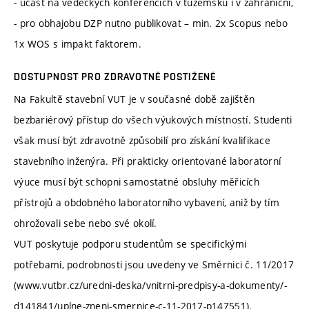
- účast na vědeckých konferencích v tuzemsku i v zahraniční,
- pro obhajobu DZP nutno publikovat – min. 2x Scopus nebo
1x WOS s impakt faktorem.
DOSTUPNOST PRO ZDRAVOTNĚ POSTIŽENÉ
Na Fakultě stavební VUT je v současné době zajištěn
bezbariérový přístup do všech výukových místností. Studenti
však musí být zdravotně způsobilí pro získání kvalifikace
stavebního inženýra. Při prakticky orientované laboratorní
výuce musí být schopni samostatné obsluhy měřicích
přístrojů a obdobného laboratorního vybavení, aniž by tím
ohrožovali sebe nebo své okolí.
VUT poskytuje podporu studentům se specifickými
potřebami, podrobnosti jsou uvedeny ve Směrnici č. 11/2017
(www.vutbr.cz/uredni-deska/vnitrni-predpisy-a-dokumenty/-
d141841/uplne-zneni-smernice-c-11-2017-p147551).