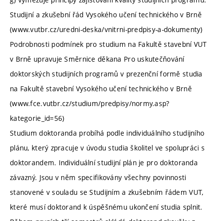
Studijní a zkušební řád Vysokého učení technického v Brně
(www.vutbr.cz/uredni-deska/vnitrni-predpisy-a-dokumenty)
Podrobnosti podmínek pro studium na Fakultě stavební VUT
v Brně upravuje Směrnice děkana Pro uskutečňování
doktorských studijních programů v prezenční formě studia
na Fakultě stavební Vysokého učení technického v Brně
(www.fce.vutbr.cz/studium/predpisy/normy.asp?
kategorie_id=56)
Studium doktoranda probíhá podle individuálního studijního
plánu, který zpracuje v úvodu studia školitel ve spolupráci s
doktorandem. Individuální studijní plán je pro doktoranda
závazný. Jsou v něm specifikovány všechny povinnosti
stanovené v souladu se Studijním a zkušebním řádem VUT,
které musí doktorand k úspěšnému ukončení studia splnit.