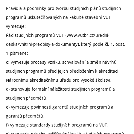
Pravidla a podmínky pro tvorbu studijních plánů studijních
programů uskutečňovaných na Fakultě stavební VUT
vymezuje:
Řád studijních programů VUT (www.vutbr.cz/uredni-
deska/vnitrni-predpisy-a-dokumenty), který podle čl. 1, odst.
1 písmene:
c) vymezuje procesy vzniku, schvalování a změn návrhů
studijních programů před jejich předložením k akreditaci
Národnímu akreditačnímu úřadu pro vysoké školství,
d) stanovuje formální náležitosti studijních programů a
studijních předmětů,
e) vymezuje povinnosti garantů studijních programů a
garantů předmětů,
f) vymezuje standardy studijních programů na VUT,
g) vymezuje principy zajišťování kvality studijních programů.