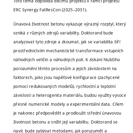
Toto téma odpovídá dílčímu projektu v rámci projektu
ERC Synergy FatResCon (2025–2031).
Únavová životnost betonu vykazuje výrazný rozptyl, který
vzniká z různých zdrojů variability. Doktorand bude
analyzovat tyto zdroje a zkoumat, jak se variabilita šíří
prostřednictvím mechanistické transformace vstupních
náhodných veličin a náhodných polí. K získání hlubšího
porozumění těmto procesům a jejich závislostem na
faktorech, jako jsou napěťové konfigurace (zachycené
pomocí redukovaných modelů), rychlostní a teplotní
závislosti a heterogenita materiálu, budou využity vysoce
přesné numerické modely a experimentální data. Cílem
je nakonec předpovědět a prodloužit střední únavovou
životnost betonu a snížit její variabilitu. Doktorand se
navíc bude zabývat metodami, jak porozumět a