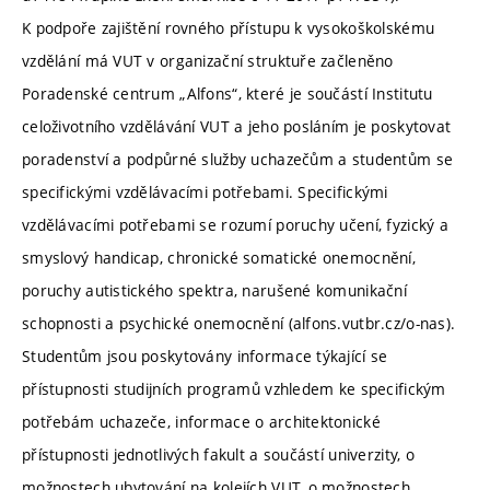
K podpoře zajištění rovného přístupu k vysokoškolskému
vzdělání má VUT v organizační struktuře začleněno
Poradenské centrum „Alfons“, které je součástí Institutu
celoživotního vzdělávání VUT a jeho posláním je poskytovat
poradenství a podpůrné služby uchazečům a studentům se
specifickými vzdělávacími potřebami. Specifickými
vzdělávacími potřebami se rozumí poruchy učení, fyzický a
smyslový handicap, chronické somatické onemocnění,
poruchy autistického spektra, narušené komunikační
schopnosti a psychické onemocnění (alfons.vutbr.cz/o-nas).
Studentům jsou poskytovány informace týkající se
přístupnosti studijních programů vzhledem ke specifickým
potřebám uchazeče, informace o architektonické
přístupnosti jednotlivých fakult a součástí univerzity, o
možnostech ubytování na kolejích VUT, o možnostech