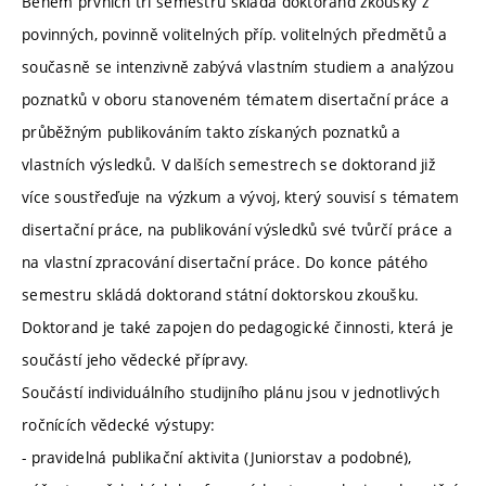
Během prvních tří semestrů skládá doktorand zkoušky z
povinných, povinně volitelných příp. volitelných předmětů a
současně se intenzivně zabývá vlastním studiem a analýzou
poznatků v oboru stanoveném tématem disertační práce a
průběžným publikováním takto získaných poznatků a
vlastních výsledků. V dalších semestrech se doktorand již
více soustřeďuje na výzkum a vývoj, který souvisí s tématem
disertační práce, na publikování výsledků své tvůrčí práce a
na vlastní zpracování disertační práce. Do konce pátého
semestru skládá doktorand státní doktorskou zkoušku.
Doktorand je také zapojen do pedagogické činnosti, která je
součástí jeho vědecké přípravy.
Součástí individuálního studijního plánu jsou v jednotlivých
ročnících vědecké výstupy:
- pravidelná publikační aktivita (Juniorstav a podobné),