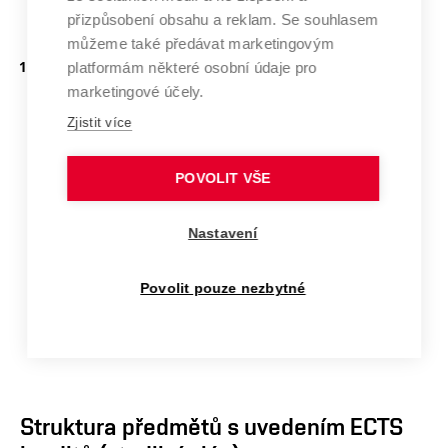
Školitel:
Vild Martin, doc. Ing., Ph.D.
přizpůsobení obsahu a reklam. Se souhlasem
můžeme také předávat marketingovým
Víceškálové modelování únavy betonu při cyklickém
platformám některé osobní údaje pro
marketingové účely.
namáhání s důrazem na energetickou ekvivalenci
Zjistit více
Analytické a zejména numerické modelování únavového
porušování betonu na více úrovních jemnosti modelu a
POVOLIT VŠE
přenos mezi modely s ohledem na statistické aspekty,
rychlost zatěžování a teplotu. Využití datově poháněných
Nastavení
modelů.
Povolit pouze nezbytné
Školitel:
Vořechovský Miroslav, prof. Ing., Ph.D.
Struktura předmětů s uvedením ECTS