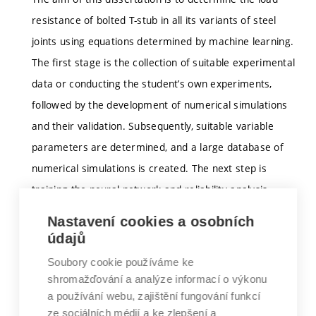
resistance of bolted T-stub in all its variants of steel
joints using equations determined by machine learning.
The first stage is the collection of suitable experimental
data or conducting the student’s own experiments,
followed by the development of numerical simulations
and their validation. Subsequently, suitable variable
parameters are determined, and a large database of
numerical simulations is created. The next step is
training the neural network and reliability analysis—
determining the safety coefficient.
Nastavení cookies a osobních
The student will build on the ongoing research of the
údajů
supervisor. The student will be involved in the
Soubory cookie používáme ke
Laboratory of Numerical Structural Design project
shromažďování a analýze informací o výkonu
sponsored by IDEA StatiCa, s.r.o.
a používání webu, zajištění fungování funkcí
ze sociálních médií a ke zlepšení a