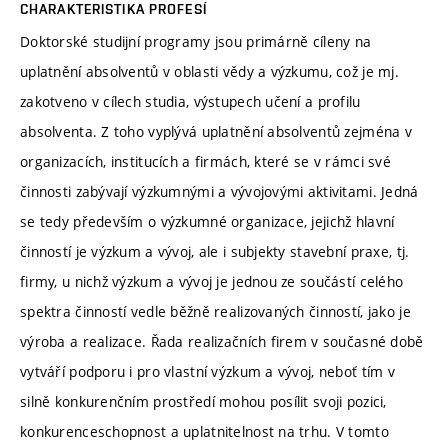
CHARAKTERISTIKA PROFESÍ
Doktorské studijní programy jsou primárně cíleny na
uplatnění absolventů v oblasti vědy a výzkumu, což je mj.
zakotveno v cílech studia, výstupech učení a profilu
absolventa. Z toho vyplývá uplatnění absolventů zejména v
organizacích, institucích a firmách, které se v rámci své
činnosti zabývají výzkumnými a vývojovými aktivitami. Jedná
se tedy především o výzkumné organizace, jejichž hlavní
činností je výzkum a vývoj, ale i subjekty stavební praxe, tj.
firmy, u nichž výzkum a vývoj je jednou ze součástí celého
spektra činností vedle běžně realizovaných činností, jako je
výroba a realizace. Řada realizačních firem v současné době
vytváří podporu i pro vlastní výzkum a vývoj, neboť tím v
silně konkurenčním prostředí mohou posílit svoji pozici,
konkurenceschopnost a uplatnitelnost na trhu. V tomto