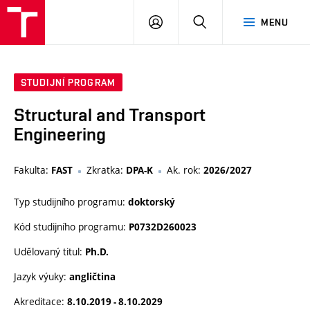
VUT
PŘIHLÁSIT
HLEDAT
MENU
SE
STUDIJNÍ PROGRAM
Structural and Transport
Engineering
Fakulta:
Zkratka:
Ak. rok:
FAST
DPA-K
2026/2027
Typ studijního programu:
doktorský
Kód studijního programu:
P0732D260023
Udělovaný titul:
Ph.D.
Jazyk výuky:
angličtina
Akreditace:
8.10.2019 - 8.10.2029