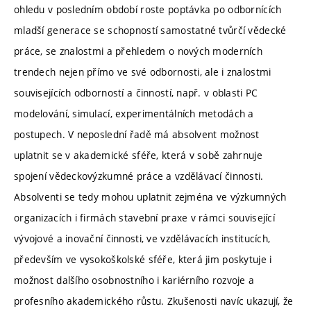
ohledu v posledním období roste poptávka po odbornících
mladší generace se schopností samostatné tvůrčí vědecké
práce, se znalostmi a přehledem o nových moderních
trendech nejen přímo ve své odbornosti, ale i znalostmi
souvisejících odborností a činností, např. v oblasti PC
modelování, simulací, experimentálních metodách a
postupech. V neposlední řadě má absolvent možnost
uplatnit se v akademické sféře, která v sobě zahrnuje
spojení vědeckovýzkumné práce a vzdělávací činnosti.
Absolventi se tedy mohou uplatnit zejména ve výzkumných
organizacích i firmách stavební praxe v rámci související
vývojové a inovační činnosti, ve vzdělávacích institucích,
především ve vysokoškolské sféře, která jim poskytuje i
možnost dalšího osobnostního i kariérního rozvoje a
profesního akademického růstu. Zkušenosti navíc ukazují, že