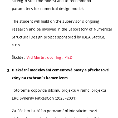
strength steel members) and to recommend
parameters for numerical design models.
The student will build on the supervisor's ongoing
research and be involved in the Laboratory of Numerical
Structural Design project sponsored by IDEA StatiCa,
s.r.o.
Školitel:
Vild Martin, doc. Ing., Ph.D.
Diskrétní modelování cementové pasty a přechozové
zóny na rozhraní s kamenivem
Toto téma odpovídá dílčímu projektu v rámci projektu
ERC Synergy FatResCon (2025–2031).
Za účelem hlubšího porozumění interakcím mezi