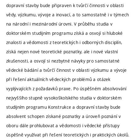
dopravní stavby bude připraven k tvůrčí činnosti v oblasti
vědy, výzkumu, vývoje a inovací, a to samostatně i v týmech
na národní i mezinárodní úrovni. V průběhu studia v
doktorském studijním programu získá a osvojí si hluboké
znalosti a vědomosti z teoretických i odborných disciplín,
získá nejen nové teoretické poznatky, ale i nové vlastní
zkušenosti, a osvojí si nezbytné návyky pro samostatné
vědecké bádání a tvůrčí činnost v oblasti výzkumu a vývoje
při řešení aktuálních vědeckých problémů a otázek
vyplývajících z požadavků praxe. Po úspěšném absolvování
nejvyššího stupně vysokoškolského studia v doktorském
studijním programu Konstrukce a dopravní stavby bude
absolvent schopen získané poznatky a úroveň poznání v
oboru dále prohlubovat a vědomosti i vědecké přístupy
úspěšně využívat při řešení teoretických i praktických úkolů.